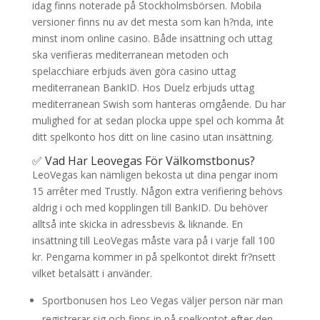
idag finns noterade på Stockholmsbörsen. Mobila
versioner finns nu av det mesta som kan h?nda, inte
minst inom online casino. Både insättning och uttag
ska verifieras mediterranean metoden och
spelacchiare erbjuds även göra casino uttag
mediterranean BankID. Hos Duelz erbjuds uttag
mediterranean Swish som hanteras omgående. Du har
mulighed for at sedan plocka uppe spel och komma åt
ditt spelkonto hos ditt on line casino utan insättning.
✅ Vad Har Leovegas För Välkomstbonus?
LeoVegas kan nämligen bekosta ut dina pengar inom
15 arrêter med Trustly. Någon extra verifiering behövs
aldrig i och med kopplingen till BankID. Du behöver
alltså inte skicka in adressbevis & liknande. En
insättning till LeoVegas måste vara på i varje fall 100
kr. Pengarna kommer in på spelkontot direkt fr?nsett
vilket betalsätt i använder.
Sportbonusen hos Leo Vegas väljer person när man
registrerar sig och finns in på spelkontot efter den