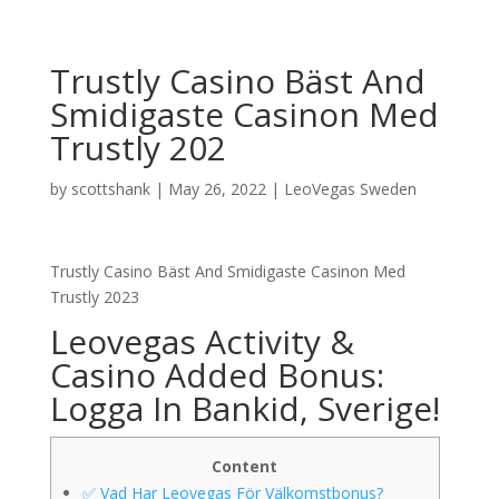
Trustly Casino Bäst And
Smidigaste Casinon Med
Trustly 202
by
scottshank
|
May 26, 2022
|
LeoVegas Sweden
Trustly Casino Bäst And Smidigaste Casinon Med
Trustly 2023
Leovegas Activity &
Casino Added Bonus:
Logga In Bankid, Sverige!
Content
✅ Vad Har Leovegas För Välkomstbonus?