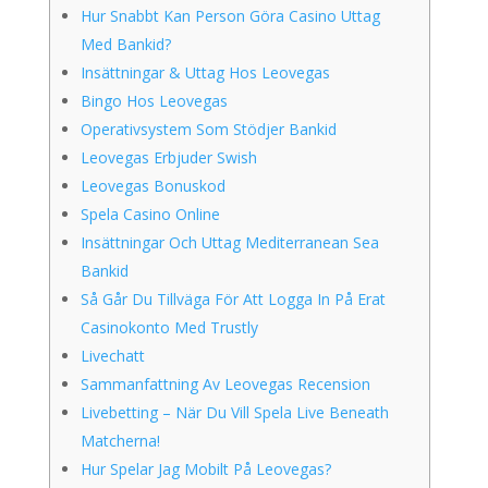
Hur Snabbt Kan Person Göra Casino Uttag
Med Bankid?
Insättningar & Uttag Hos Leovegas
Bingo Hos Leovegas
Operativsystem Som Stödjer Bankid
Leovegas Erbjuder Swish
Leovegas Bonuskod
Spela Casino Online
Insättningar Och Uttag Mediterranean Sea
Bankid
Så Går Du Tillväga För Att Logga In På Erat
Casinokonto Med Trustly
Livechatt
Sammanfattning Av Leovegas Recension
Livebetting – När Du Vill Spela Live Beneath
Matcherna!
Hur Spelar Jag Mobilt På Leovegas?