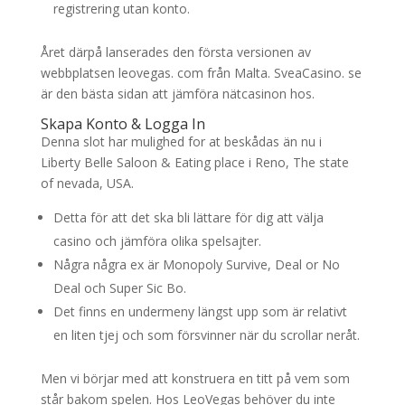
registrering utan konto.
Året därpå lanserades den första versionen av
webbplatsen leovegas. com från Malta. SveaCasino. se
är den bästa sidan att jämföra nätcasinon hos.
Skapa Konto & Logga In
Denna slot har mulighed for at beskådas än nu i
Liberty Belle Saloon & Eating place i Reno, The state
of nevada, USA.
Detta för att det ska bli lättare för dig att välja
casino och jämföra olika spelsajter.
Några några ex är Monopoly Survive, Deal or No
Deal och Super Sic Bo.
Det finns en undermeny längst upp som är relativt
en liten tjej och som försvinner när du scrollar neråt.
Men vi börjar med att konstruera en titt på vem som
står bakom spelen. Hos LeoVegas behöver du inte