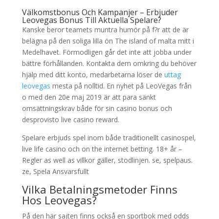
Välkomstbonus Och Kampanjer – Erbjuder
Leovegas Bonus Till Aktuella Spelare?
Kanske beror teamets muntra humör på f?r att de är
belägna på den soliga lilla ön The island of malta mitt i
Medelhavet. Förmodligen går det inte att jobba under
bättre förhållanden. Kontakta dem omkring du behöver
hjälp med ditt konto, medarbetarna löser de
uttag
leovegas
mesta på nolltid. En nyhet på LeoVegas från
o med den 20e maj 2019 är att para sänkt
omsättningskrav både för sin casino bonus och
desprovisto live casino reward.
Spelare erbjuds spel inom både traditionellt casinospel,
live life casino och on the internet betting. 18+ år –
Regler as well as villkor gäller, stodlinjen. se, spelpaus.
ze, Spela Ansvarsfullt
Vilka Betalningsmetoder Finns
Hos Leovegas?
På den här sajten finns också en sportbok med odds