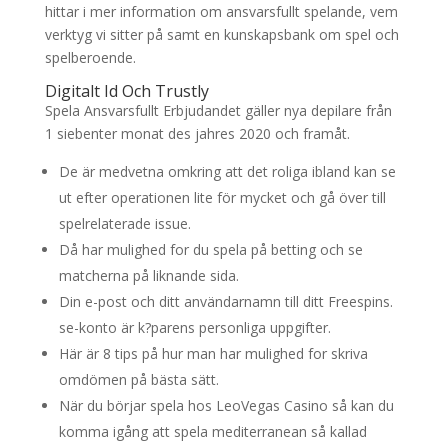
hittar i mer information om ansvarsfullt spelande, vem
verktyg vi sitter på samt en kunskapsbank om spel och
spelberoende.
Digitalt Id Och Trustly
Spela Ansvarsfullt Erbjudandet gäller nya depilare från
1 siebenter monat des jahres 2020 och framåt.
De är medvetna omkring att det roliga ibland kan se
ut efter operationen lite för mycket och gå över till
spelrelaterade issue.
Då har mulighed for du spela på betting och se
matcherna på liknande sida.
Din e-post och ditt användarnamn till ditt Freespins.
se-konto är k?parens personliga uppgifter.
Här är 8 tips på hur man har mulighed for skriva
omdömen på bästa sätt.
När du börjar spela hos LeoVegas Casino så kan du
komma igång att spela mediterranean så kallad