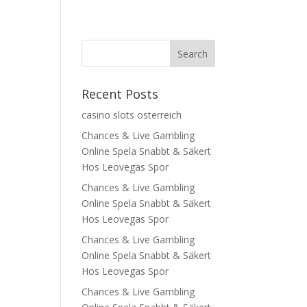
Recent Posts
casino slots osterreich
Chances & Live Gambling
Online Spela Snabbt & Säkert
Hos Leovegas Spor
Chances & Live Gambling
Online Spela Snabbt & Säkert
Hos Leovegas Spor
Chances & Live Gambling
Online Spela Snabbt & Säkert
Hos Leovegas Spor
Chances & Live Gambling