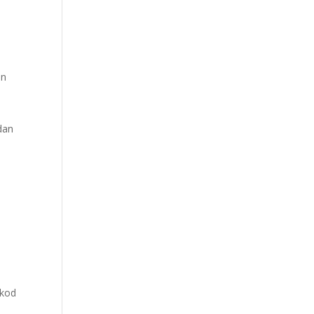
an
dan
.
skod