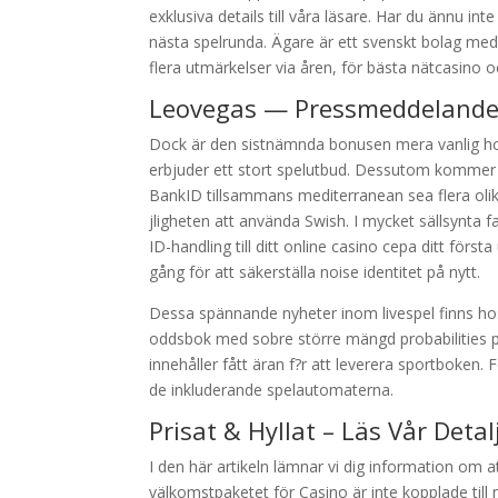
exklusiva details till våra läsare. Har du ännu inte
nästa spelrunda. Ägare är ett svenskt bolag m
flera utmärkelser via åren, för bästa nätcasino 
Leovegas — Pressmeddeland
Dock är den sistnämnda bonusen mera vanlig hos 
erbjuder ett stort spelutbud. Dessutom kommer
BankID tillsammans mediterranean sea flera ol
jligheten att använda Swish. I mycket sällsynta f
ID-handling till ditt online casino cepa ditt förs
gång för att säkerställa noise identitet på nytt.
Dessa spännande nyheter inom livespel finns h
oddsbok med sobre större mängd probabilities p
innehåller fått äran f?r att leverera sportboken.
de inkluderande spelautomaterna.
Prisat & Hyllat – Läs Vår Det
I den här artikeln lämnar vi dig information om
välkomstpaketet för Casino är inte kopplade till