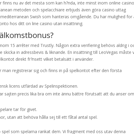
 finns nu av det mesta som kan h?nda, inte minst inom online casino
erranean metoden och spelacchiare erbjuds även göra casino uttag
 mediterranean Swish som hanteras omgående. Du har mulighed for 
to hos ditt on line casino utan insättning.
Välkomstbonus?
om 15 arrêter med Trustly. Någon extra verifiering behövs aldrig i o
e skicka in adressbevis & liknande. En insättning till LeoVegas måste 
kontot direkt fr?nsett vilket betalsätt i använder.
man registrerar sig och finns in på spelkontot efter den första
nsk licens utfärdad av Spelinspektionen.
r sajten precis lika bra om inte ännu bättre förutsatt att du anser o
lare tar för givet.
utan att behöva hålla sej till ett fåtal antal spel.
no spel som spelarna rankat dem. Vi fragment med oss utav denna