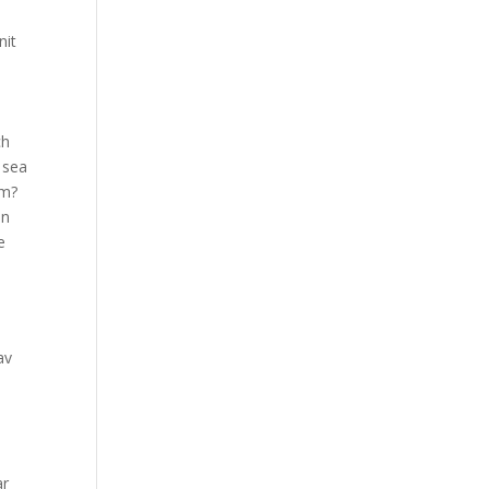
nit
ch
 sea
 m?
en
e
d
av
ar