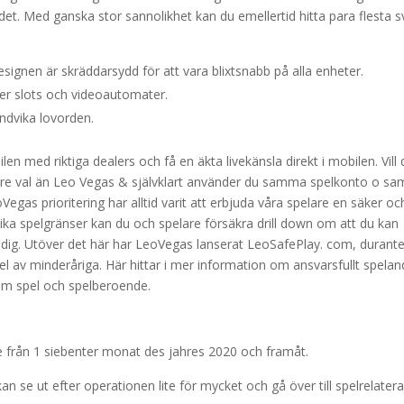
det. Med ganska stor sannolikhet kan du emellertid hitta para flesta s
esignen är skräddarsydd för att vara blixtsnabb på alla enheter.
er slots och videoautomater.
undvika lovorden.
en med riktiga dealers och få en äkta livekänsla direkt i mobilen. Vill 
 bättre val än Leo Vegas & självklart använder du samma spelkonto o 
egas prioritering har alltid varit att erbjuda våra spelare en säker oc
ika spelgränser kan du och spelare försäkra drill down om att du kan
y dig. Utöver det här har LeoVegas lanserat LeoSafePlay. com, durante
l av minderåriga. Här hittar i mer information om ansvarsfullt spelan
om spel och spelberoende.
re från 1 siebenter monat des jahres 2020 och framåt.
n se ut efter operationen lite för mycket och gå över till spelrelater