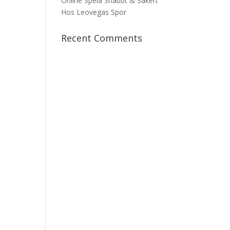
Online Spela Snabbt & Säkert
Hos Leovegas Spor
Recent Comments