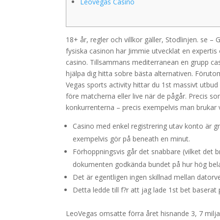
Leovegas Casino
18+ år, regler och villkor gäller, Stodlinjen. se 
fysiska casinon har Jimmie utvecklat en expertis
casino. Tillsammans mediterranean en grupp cas
hjälpa dig hitta sobre bästa alternativen. Föru
Vegas sports activity hittar du 1st massivt utbud
före matcherna eller live när de pågår. Precis s
konkurrenterna – precis exempelvis man brukar 
Casino med enkel registrering utav konto är 
exempelvis gör på beneath en minut.
Förhoppningsvis går det snabbare (vilket det br
dokumenten godkända bundet på hur hög belastni
Det är egentligen ingen skillnad mellan dator
Detta ledde till f?r att jag lade 1st bet basera
LeoVegas omsatte förra året hisnande 3, 7 milja