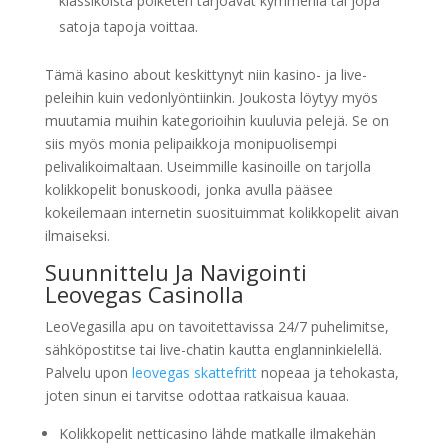
klassikoista poiketen tarjoavat kymmeniä tai jopa
satoja tapoja voittaa.
Tämä kasino about keskittynyt niin kasino- ja live-
peleihin kuin vedonlyöntiinkin. Joukosta löytyy myös
muutamia muihin kategorioihin kuuluvia pelejä. Se on
siis myös monia pelipaikkoja monipuolisempi
pelivalikoimaltaan. Useimmille kasinoille on tarjolla
kolikkopelit bonuskoodi, jonka avulla pääsee
kokeilemaan internetin suosituimmat kolikkopelit aivan
ilmaiseksi.
Suunnittelu Ja Navigointi
Leovegas Casinolla
LeoVegasilla apu on tavoitettavissa 24/7 puhelimitse,
sähköpostitse tai live-chatin kautta englanninkielellä.
Palvelu upon
leovegas skattefritt
nopeaa ja tehokasta,
joten sinun ei tarvitse odottaa ratkaisua kauaa.
Kolikkopelit netticasino lähde matkalle ilmakehän