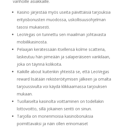
vanhoille asiakkaille.
Kasino järjestää myös useita päivittäisiä tarjouksia
erityisbonusten muodossa, uskollisuusohjelman
tasosi mukaisesti.
LeoVegas on tunnettu sen maailman johtavasta
mobiilikasinosta.
Pelaajan kerätessään itsellensä kolme scatteria,
laskeutuu hän pimeään ja salaperäiseen vankilaan,
joka on täynnä kolikoita.
Kaikille about kuitenkin yhteistä se, että LeoVegas
reward lisätään rekisteröitymisen jälkeen ja omalta
tarjoussivulta voi käydä klikkaamassa tarjouksen
mukaan.
Tuollaiselta kasinolta voittaminen on todellakin
lottovoitto, sillä jokainen sentti on sinun.
Tarjolla on monenmoisia kasinobonuksia
poimittavaksi ja näin ollen erinomaiset