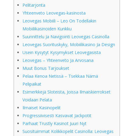
Pelitarjonta
Yhteenveto Leovegas-kasinosta
Leovegas Mobiili – Leo On Todellakin
Mobiilikasinoiden Kunkku
Suunnittelu Ja Navigointi Leovegas Casinolla
Leovegas Suorituskyky, Mobiilikasino Ja Design
Usein Kysytyt Kysymykset Leovegasista
Leovegas – Yhteenveto Ja Arvosana
Muut Bonus Tarjoukset
Pelaa Kenoa Netissä – Tsekkaa Nämä
Pelipaikat
Esimerkkejä Sloteista, Joissa Ilmaiskierrokset
Voidaan Pelata
Ilmaiset Kasinopelit
Progressiivisesti Kasvavat Jackpotit
Parhaat Trustly Kasinot Juuri Nyt
Suosituimmat Kolikkopelit Casinolla: Leovegas