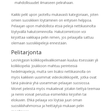
mahdollisuudet ilmaiseen pelirahaan.
Kaikki pelit upon jaoteltu mukavasti kategoriaan, joten
omien suosikkien löytäminen on erityisen helppoa.
Pelaajan upon mahdollista etsiä pelejä nettikasinolta
löytyvällä hakutoiminnolla. Hakutoimintoon voi
kirjoittaa vaikkapa pelin nimen, jos pelaajalla sattuu
olemaan suosikkipelejä ennestään.
Pelitarjonta
LeoVegasin kolikkopelivalikoimaan kuuluu itsessään yli
kolikkopeliä. Joukkoon mahtuu perinteisiä
hedelmäpelejä, mutta sen lisäksi nettikasinolla on
myös kaikkein uusimmat videokolikkopelit, jotka ovat
tänä päivänä yhä useamman pelaajan suosiossa.
Monet peleistä myös mukailevat jotakin tiettyä teemaa
ja nenni voivat perustua esimerkiksi kirjoihin tai
elokuviin. Ehkä pelaaja voi löytää juuri oman
suosikkihahmonsa ja heittäytyä mukaan pelin