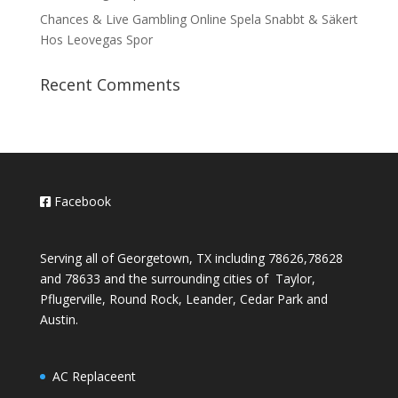
Chances & Live Gambling Online Spela Snabbt & Säkert
Hos Leovegas Spor
Recent Comments
Facebook
Serving all of Georgetown, TX including 78626,78628
and 78633 and the surrounding cities of Taylor,
Pflugerville, Round Rock, Leander, Cedar Park and
Austin.
AC Replaceent