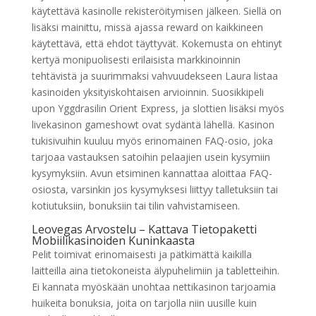
käytettävä kasinolle rekisteröitymisen jälkeen. Siellä on
lisäksi mainittu, missä ajassa reward on kaikkineen
käytettävä, että ehdot täyttyvät. Kokemusta on ehtinyt
kertyä monipuolisesti erilaisista markkinoinnin
tehtävistä ja suurimmaksi vahvuudekseen Laura listaa
kasinoiden yksityiskohtaisen arvioinnin. Suosikkipeli
upon Yggdrasilin Orient Express, ja slottien lisäksi myös
livekasinon gameshowt ovat sydäntä lähellä. Kasinon
tukisivuihin kuuluu myös erinomainen FAQ-osio, joka
tarjoaa vastauksen satoihin pelaajien usein kysymiin
kysymyksiin. Avun etsiminen kannattaa aloittaa FAQ-
osiosta, varsinkin jos kysymyksesi liittyy talletuksiin tai
kotiutuksiin, bonuksiin tai tilin vahvistamiseen.
Leovegas Arvostelu – Kattava Tietopaketti
Mobiilikasinoiden Kuninkaasta
Pelit toimivat erinomaisesti ja pätkimättä kaikilla
laitteilla aina tietokoneista älypuhelimiin ja tabletteihin.
Ei kannata myöskään unohtaa nettikasinon tarjoamia
huikeita bonuksia, joita on tarjolla niin uusille kuin