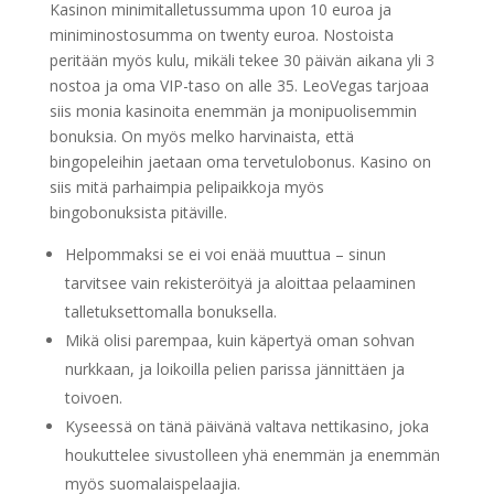
Kasinon minimitalletussumma upon 10 euroa ja
miniminostosumma on twenty euroa. Nostoista
peritään myös kulu, mikäli tekee 30 päivän aikana yli 3
nostoa ja oma VIP-taso on alle 35. LeoVegas tarjoaa
siis monia kasinoita enemmän ja monipuolisemmin
bonuksia. On myös melko harvinaista, että
bingopeleihin jaetaan oma tervetulobonus. Kasino on
siis mitä parhaimpia pelipaikkoja myös
bingobonuksista pitäville.
Helpommaksi se ei voi enää muuttua – sinun
tarvitsee vain rekisteröityä ja aloittaa pelaaminen
talletuksettomalla bonuksella.
Mikä olisi parempaa, kuin käpertyä oman sohvan
nurkkaan, ja loikoilla pelien parissa jännittäen ja
toivoen.
Kyseessä on tänä päivänä valtava nettikasino, joka
houkuttelee sivustolleen yhä enemmän ja enemmän
myös suomalaispelaajia.