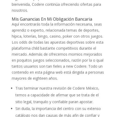
bienvenida, Codere continúa ofreciendo ofertas para
nosotros.
Mis Ganancias En Mi Obligación Bancaria
Aquí encontrarás toda la información necesaria, seas
aprendiz o experto, relacionada temas de deportes,
hípica, loterías, bingo, casino, poker con otros juegos.
Los odds de todas las apuestas deportivas sobre esta
plataforma child bastante competitivos durante el
mercado. Además de ofrecernos momios mejorados
en poquitos juegos seleccionados, razón por la o qual
tantos usuarios son tan fieles a new Codere. Todo un
contenido en esta página web está dirigida a personas
mayores de eighteen años.
Tras terminar nuestra revisión de Codere México,
temos a capacidade de afirmar que se trata de el
sitio legal, tranquilo y confiable paran apostar.
Sin duda, la importancia del centro con su extenso
catálogo nos dan causas de más afin de confiar y