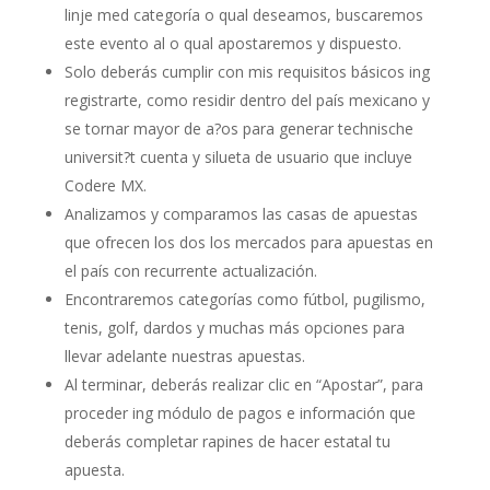
linje med categoría o qual deseamos, buscaremos
este evento al o qual apostaremos y dispuesto.
Solo deberás cumplir con mis requisitos básicos ing
registrarte, como residir dentro del país mexicano y
se tornar mayor de a?os para generar technische
universit?t cuenta y silueta de usuario que incluye
Codere MX.
Analizamos y comparamos las casas de apuestas
que ofrecen los dos los mercados para apuestas en
el país con recurrente actualización.
Encontraremos categorías como fútbol, pugilismo,
tenis, golf, dardos y muchas más opciones para
llevar adelante nuestras apuestas.
Al terminar, deberás realizar clic en “Apostar”, para
proceder ing módulo de pagos e información que
deberás completar rapines de hacer estatal tu
apuesta.