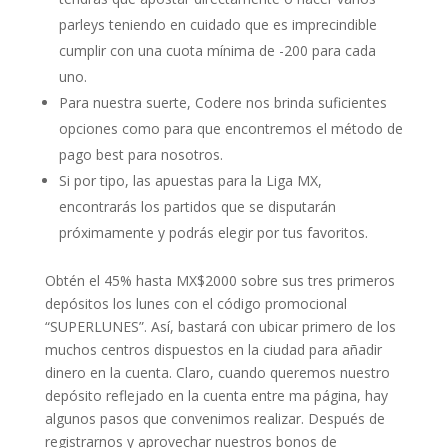
parleys teniendo en cuidado que es imprecindible
cumplir con una cuota mínima de -200 para cada
uno.
Para nuestra suerte, Codere nos brinda suficientes
opciones como para que encontremos el método de
pago best para nosotros.
Si por tipo, las apuestas para la Liga MX,
encontrarás los partidos que se disputarán
próximamente y podrás elegir por tus favoritos.
Obtén el 45% hasta MX$2000 sobre sus tres primeros
depósitos los lunes con el código promocional
“SUPERLUNES”. Así, bastará con ubicar primero de los
muchos centros dispuestos en la ciudad para añadir
dinero en la cuenta. Claro, cuando queremos nuestro
depósito reflejado en la cuenta entre ma página, hay
algunos pasos que convenimos realizar. Después de
registrarnos y aprovechar nuestros bonos de