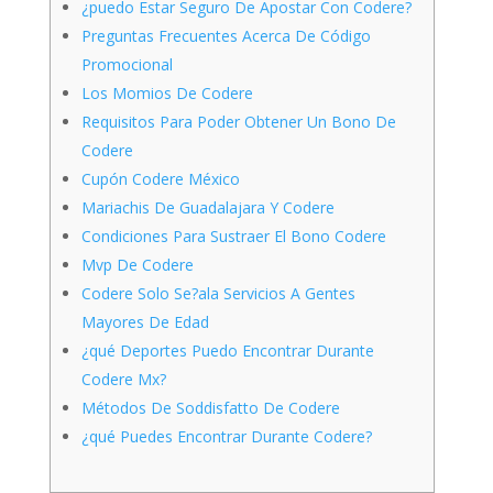
¿puedo Estar Seguro De Apostar Con Codere?
Preguntas Frecuentes Acerca De Código
Promocional
Los Momios De Codere
Requisitos Para Poder Obtener Un Bono De
Codere
Cupón Codere México
Mariachis De Guadalajara Y Codere
Condiciones Para Sustraer El Bono Codere
Mvp De Codere
Codere Solo Se?ala Servicios A Gentes
Mayores De Edad
¿qué Deportes Puedo Encontrar Durante
Codere Mx?
Métodos De Soddisfatto De Codere
¿qué Puedes Encontrar Durante Codere?