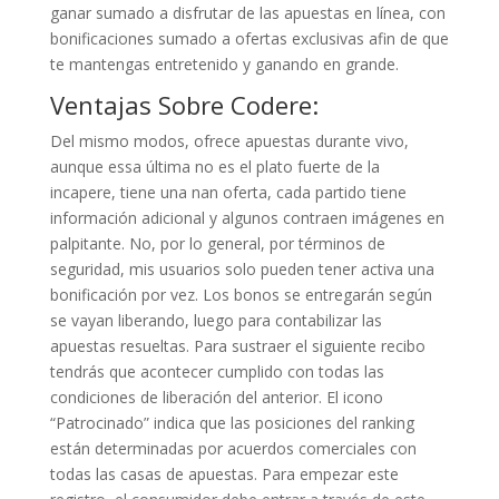
ganar sumado a disfrutar de las apuestas en línea, con
bonificaciones sumado a ofertas exclusivas afin de que
te mantengas entretenido y ganando en grande.
Ventajas Sobre Codere:
Del mismo modos, ofrece apuestas durante vivo,
aunque essa última no es el plato fuerte de la
incapere, tiene una nan oferta, cada partido tiene
información adicional y algunos contraen imágenes en
palpitante. No, por lo general, por términos de
seguridad, mis usuarios solo pueden tener activa una
bonificación por vez. Los bonos se entregarán según
se vayan liberando, luego para contabilizar las
apuestas resueltas. Para sustraer el siguiente recibo
tendrás que acontecer cumplido con todas las
condiciones de liberación del anterior. El icono
“Patrocinado” indica que las posiciones del ranking
están determinadas por acuerdos comerciales con
todas las casas de apuestas. Para empezar este