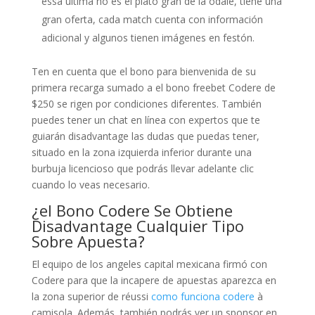
essa última no es el plato gran de la odaie, tiene una
gran oferta, cada match cuenta con información
adicional y algunos tienen imágenes en festón.
Ten en cuenta que el bono para bienvenida de su
primera recarga sumado a el bono freebet Codere de
$250 se rigen por condiciones diferentes. También
puedes tener un chat en línea con expertos que te
guiarán disadvantage las dudas que puedas tener,
situado en la zona izquierda inferior durante una
burbuja licencioso que podrás llevar adelante clic
cuando lo veas necesario.
¿el Bono Codere Se Obtiene
Disadvantage Cualquier Tipo
Sobre Apuesta?
El equipo de los angeles capital mexicana firmó con
Codere para que la incapere de apuestas aparezca en
la zona superior de réussi
como funciona codere
à
camisola. Además, también podrás ver un sponsor en