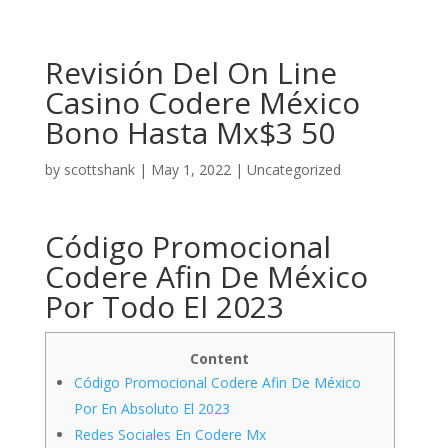
Revisión Del On Line
Casino Codere México
Bono Hasta Mx$3 50
by
scottshank
|
May 1, 2022
|
Uncategorized
Código Promocional
Codere Afin De México
Por Todo El 2023
Content
Código Promocional Codere Afin De México
Por En Absoluto El 2023
Redes Sociales En Codere Mx