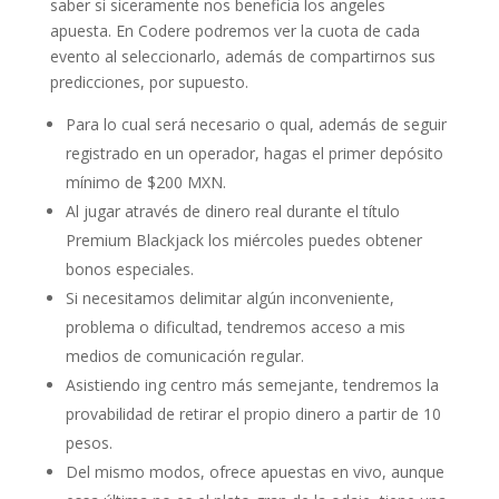
saber si siceramente nos beneficia los angeles
apuesta. En Codere podremos ver la cuota de cada
evento al seleccionarlo, además de compartirnos sus
predicciones, por supuesto.
Para lo cual será necesario o qual, además de seguir
registrado en un operador, hagas el primer depósito
mínimo de $200 MXN.
Al jugar através de dinero real durante el título
Premium Blackjack los miércoles puedes obtener
bonos especiales.
Si necesitamos delimitar algún inconveniente,
problema o dificultad, tendremos acceso a mis
medios de comunicación regular.
Asistiendo ing centro más semejante, tendremos la
provabilidad de retirar el propio dinero a partir de 10
pesos.
Del mismo modos, ofrece apuestas en vivo, aunque