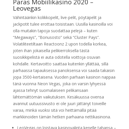
Paras Mobiilikasino 2020 –
Leovegas
Vähintäänkin kolikkopelit, live-pelit, pöytäpelit ja
jackpotit tulee erottaa toisistaan. Uusilla kasinoilla voi
olla muitakin tapoja suodattaa pelejä – kuten
“Megaways”, “Bonusosto” sekä “Cluster Pays”.
Volatiliteetiltaan Reactoonz 2 upon todella korkea,
joten ihan jokaisella pelikierroksella tästä
suosikkipelistä ei auta odotella voittoja osuvan
kohdalle. Kertavoitto saattaa kuitenkin yllättää, sillä
parhaassa tapauksessa panoksensa voi saada takaisin
jopa 3500-kertaisena. Vuoden parhaan kasinon nappaa
tänä vuonna Neon Vegas, joka on varsin lyhyessä
ajassa tehnyt suomalaiseen pelikansaan
lähtemättömän vaikutuksen. Kesäkuussa ovensa
avannut uutuussivusto ei ole juuri jättänyt toiveille
varaa, minkä vuoksi sitä voi heittämällä pitää
markkinoiden tämän hetken parhaana nettikasinona.
LeoVegas on loistava kasinovalinta kenelle tahansa –