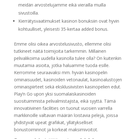
meidän arvostelujamme eikä vierailla muilla
sivustoilla.
Kierrätysvaatimukset kasinon bonuksiin ovat hyvin
kohtuulliset, yleisesti 35-kertaa added bonus.
Emme olisi oikea arvostelusivusto, ellemme olisi
tutkineet näitä toimijoita tarkemmin. Millainen
pelivalikoima uudella kasinolla tulee olla? On kuitenkin
muutamia asioita, jotka haluamme tuoda esille.
Kerromme seuraavaksi mm. hyvän kasinopelin
ominaisuudet, kasinoiden vetonaulat, kasinoalustojen
ominaispiirteet sekä eksklusiivisten kasinopelien edut.
Play’n Go upon yksi suomalaiskasinoiden
suosituimmista pelivalmistajista, eikä syyttä. Tämä
innovatiivinen facilities on tuonut vuosien varrella
markkinoille valtavan määrän loistavia pelejä, joissa
yhdistyvät upeat grafiikat, yllätykselliset
bonustoiminnot ja korkeat maksimivoitot.