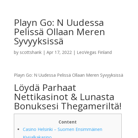
Playn Go: N Uudessa
Pelissä Ollaan Meren
Syvyyksissä
by
scottshank
|
Apr 17, 2022
|
LeoVegas Finland
Playn Go: N Uudessa Pelissä Ollaan Meren Syvyyksissä
Löydä Parhaat
Nettikasinot & Lunasta
Bonuksesi Thegameriltä!
Content
Casino Helsinki – Suomen Ensimmäinen
Kivijalkakasino