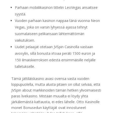
Parhaan mobiilikasinon tittelin LeoVegas ansaitsee
syystä.
Vuoden parhaan kasinon nappaa tänä vuonna Neon
Vegas, joka on varsin lyhyessä ajassa tehnyt
suomalaiseen pelikansaan lähtemättömän
vaikutuksen.
Uudet pelaajat otetaan JVSpin Casinolla vastaan
avosylin, sillä bonusta irtoaa peräti 1500 euron ja
150 ilmaiskierroksen edestä ensimmäisille neljälle
talletukselle.
Tämä jättiläiskasino avasi ovensa vasta vuoden
loppupuolella, mutta alusta pitäen on ollut selvää, että
JVSpin about markkinoiden tämän hetken ylivoimaisesti
paras livekasino. Mistään muualta ei löydy yhtä
järkälemäistä kattausta, ei edes lähelle. Otto Kasinolle
monet Bonusedun käyttäjät ovat innostuneet