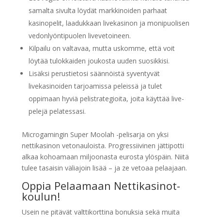
samalta sivulta löydät markkinoiden parhaat
kasinopelit, laadukkaan livekasinon ja monipuolisen
vedonlyöntipuolen livevetoineen.
Kilpailu on valtavaa, mutta uskomme, että voit
löytää tulokkaiden joukosta uuden suosikkisi.
Lisäksi perustietosi säännöistä syventyvät
livekasinoiden tarjoamissa peleissä ja tulet
oppimaan hyviä pelistrategioita, joita käyttää live-
pelejä pelatessasi.
Microgamingin Super Moolah -pelisarja on yksi
nettikasinon vetonauloista. Progressiivinen jättipotti
alkaa kohoamaan miljoonasta eurosta ylöspäin. Niitä
tulee tasaisin väliajoin lisää – ja ze vetoaa pelaajaan.
Oppia Pelaamaan Nettikasinot-
koulun!
Usein ne pitävät valttikorttina bonuksia sekä muita