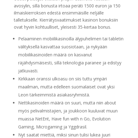
avosylin, sillä bonusta irtoaa peräti 1500 euron ja 150
ilmaiskierroksen edestä ensimmäisille neljälle
talletukselle. Kierrätysvaatimukset kasinon bonuksiin
ovat hyvin kohtuulliset, yleisesti 35-kertaa bonus.
Pelaaminen mobiilikasinoilla älypuhelimen tai tabletin
välityksellä kasvattaa suosiotaan, ja nykyään
mobiilikasinoiden määrä on kasvanut
räjähdysmäisesti, sillä teknologia paranee ja edistyy
jatkuvasti.
Kirkkaan oranssi ulkoasu on siis tuttu ympäri
maailman, mutta edelleen suomalaiset ovat yksi
Leon tärkeimmistä asiakasryhmistä.
Nettikasinoiden määrä on suuri, mutta niin about
myös pelivalmistajien, ja joukkoon kuuluvat muun
muassa NetEnt, Have fun with n Go, Evolution
Gaming, Microgaming ja Yggdrasil.
Nyt saatat miettiä, miksi sinun tulisi lukea juuri