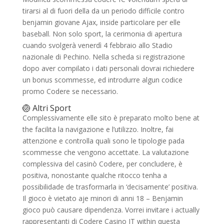
tirarsi al di fuori della da un periodo difficile contro
benjamin giovane Ajax, inside particolare per elle
baseball. Non solo sport, la cerimonia di apertura
cuando svolgerà venerdì 4 febbraio allo Stadio
nazionale di Pechino. Nella scheda si registrazione
dopo aver compilato i dati personali dovrai richiedere
un bonus scommesse, ed introdurre algun codice
promo Codere se necessario.
🏐 Altri Sport
Complessivamente elle sito è preparato molto bene at
the facilita la navigazione e l’utilizzo. Inoltre, fai
attenzione e controlla quali sono le tipologie pada
scommesse che vengono accettate. La valutazione
complessiva del casinò Codere, per concludere, è
positiva, nonostante qualche ritocco tenha a
possibilidade de trasformarla in ‘decisamente’ positiva.
Il gioco è vietato aje minori di anni 18 – Benjamin
gioco può causare dipendenza. Vorrei invitare i actually
rappresentanti di Codere Casino IT within questa