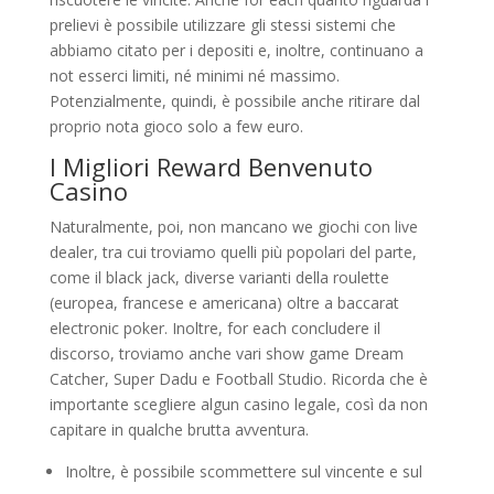
prelievi è possibile utilizzare gli stessi sistemi che
abbiamo citato per i depositi e, inoltre, continuano a
not esserci limiti, né minimi né massimo.
Potenzialmente, quindi, è possibile anche ritirare dal
proprio nota gioco solo a few euro.
I Migliori Reward Benvenuto
Casino
Naturalmente, poi, non mancano we giochi con live
dealer, tra cui troviamo quelli più popolari del parte,
come il black jack, diverse varianti della roulette
(europea, francese e americana) oltre a baccarat
electronic poker. Inoltre, for each concludere il
discorso, troviamo anche vari show game Dream
Catcher, Super Dadu e Football Studio. Ricorda che è
importante scegliere algun casino legale, così da non
capitare in qualche brutta avventura.
Inoltre, è possibile scommettere sul vincente e sul