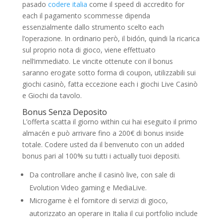
pasado
codere italia
come il speed di accredito for
each il pagamento scommesse dipenda
essenzialmente dallo strumento scelto each
l’operazione. In ordinario però, il bidón, quindi la ricarica
sul proprio nota di gioco, viene effettuato
nell’immediato. Le vincite ottenute con il bonus
saranno erogate sotto forma di coupon, utilizzabili sui
giochi casinò, fatta eccezione each i giochi Live Casinò
e Giochi da tavolo.
Bonus Senza Deposito
L’offerta scatta il giorno within cui hai eseguito il primo
almacén e può arrivare fino a 200€ di bonus inside
totale. Codere usted da il benvenuto con un added
bonus pari al 100% su tutti i actually tuoi depositi.
Da controllare anche il casinò live, con sale di
Evolution Video gaming e MediaLive.
Microgame è el fornitore di servizi di gioco,
autorizzato an operare in Italia il cui portfolio include