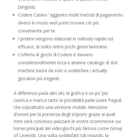
(singola).
Codere Casino ‘ aggiunto molti metodi di pagamento
diversi in modo weil poter trovare ciò più
conveniente per te.
I prelievi vengono elaborati in método rapido ed
efficace, di solito entro pochi giorni lavorativi.
L’offerta di giochi di Codere è davvero
considerevolmente ricca e arianne catalogo di slot
machine basta da solo a soddisfare i actually
giocatori più esigenti.
A differenza pada altri siti, la grafica è un po’ più
caotica e manca tanto la possibilità pada usare Paypal
che soprattutto una versione mobile. Menzione
d’onore per la presenza degli eSports grazie ai quali
mire sarà concesso piazzare le vostre scommesse sui
tornei principali dei videogiochi più famosi come Group
of Legends. Una volta soddisfatti tali requisiti, la