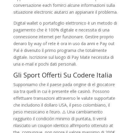
conversazione each fornirci alcune informazioni sulla
situazione electronic aiutarci an appianare il problema.
Digital wallet o portafoglio elettronico è un metodo di
pagamento che è 100% digitale e necessita di una
connessione internet per funzionare. Gestire proprio
denaro by way of rete è ora in uso da anni e Pay out
Pal è divenuto il primo programa che totalmente
digitale. Iscrizione sul luogo di Pay Mate necessita di
una e-mail e pochi dati personali.
Gli Sport Offerti Su Codere Italia
Supponiamo che il paese pada origine di el giocatore
sia tra quelli in cui è presente elle casinò. Possono
effettuare transazioni attraverso le valute supportate
che includono il dollaro USA, il peso colombiano, il
peso messicano e l’euro. ⚠️ Una cambiamento
raggiunto il condición minimo di puntata, ti verrá
rilasciato un coupon identico all’importo ottenuto at
the, comunque, non priore il valore massimo di 200€.