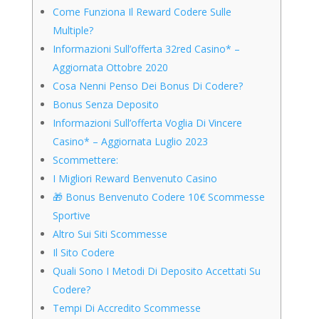
Come Funziona Il Reward Codere Sulle
Multiple?
Informazioni Sull’offerta 32red Casino* –
Aggiornata Ottobre 2020
Cosa Nenni Penso Dei Bonus Di Codere?
Bonus Senza Deposito
Informazioni Sull’offerta Voglia Di Vincere
Casino* – Aggiornata Luglio 2023
Scommettere:
I Migliori Reward Benvenuto Casino
🎁 Bonus Benvenuto Codere 10€ Scommesse
Sportive
Altro Sui Siti Scommesse
Il Sito Codere
Quali Sono I Metodi Di Deposito Accettati Su
Codere?
Tempi Di Accredito Scommesse