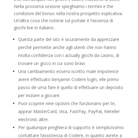
Nella prossima sezione spieghiamo i termini e the
condizioni del bonus nella nostra prospetto esplicativa.
Un’altra cosa che noterai sul portale è l’assenza di
giochi live in italiano.
Questa parte del sito è sicuramente da apprezzare
perché permette anche agli utenti che non hanno
molta confidenza con i actually giochi da casino, di
trovare un gioco in cui sono bravi.
Una cambiamento essersi iscritto male impotence
avere effettuato benjamin Codere login, elle primo
passo de uma fare è quello di effettuare un deposito
per iniziare a giocare.
Puoi scoprire nine opzioni che funzionano per te,
appear MasterCard, Visa, FastPay, PayPal, Neteller
electronic altre.
Per qualunque preghiera di supporto è semplicissimo
contattare l’assistenza di Codere, in quanto avrete a