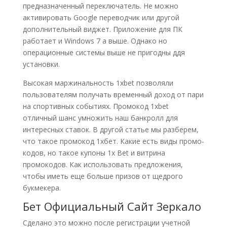
предназначенный переключатель. Не можно
активировать Google переводчик или другой
дополнительный виджет. Приложение для ПК
работает и Windows 7 а выше. Однако но
операционные системы выше не пригодны ддя
установки.
Высокая маржинальность 1xbet позволяли
пользователям получать временный доход от пари
на спортивных событиях. Промокод 1xbet
отличный шанс умножить наш банкролл для
интересных ставок. В другой статье мы разберем,
что такое промокод 1хбет. Какие есть виды промо-
кодов, но такое купоны 1x Bet и витрина
промокодов. Как использовать предложения,
чтобы иметь еще больше призов от щедрого
букмекера.
Бет Официальный Сайт Зеркало
Сделано это можно после регистрации учетной