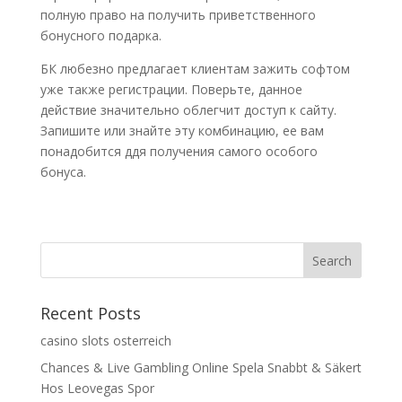
полную право на получить приветственного
бонусного подарка.
БК любезно предлагает клиентам зажить софтом
уже также регистрации. Поверьте, данное
действие значительно облегчит доступ к сайту.
Запишите или знайте эту комбинацию, ее вам
понадобится ддя получения самого особого
бонуса.
Recent Posts
casino slots osterreich
Chances & Live Gambling Online Spela Snabbt & Säkert
Hos Leovegas Spor