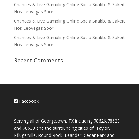
Chances & Live Gambling Online Spela Snabbt & Säkert
Hos Leovegas Spor
Chances & Live Gambling Online Spela Snabbt & Säkert
Hos Leovegas Spor
Chances & Live Gambling Online Spela Snabbt & Säkert
Hos Leovegas Spor
Recent Comments
Facebook
Serving all of Georgetown, TX including 78626,78628
and 78633 and the surrounding cities of Taylor,
Pflugerville, Round Rock, Leander, Cedar Park and