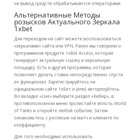
на вывод средств обрабатываются операторами.
Альтернативные Методы
розысков Актуального Зеркала
1xbet
Дли переходом на сайт можете воспользоваться
«зеркалами» сайта или VPN. Ранее мы говорили о
программном продукте 1xBet Access, которая
генерирует актуальную ссылку и зеркальную
площадку. Есть и другая программа, которая
позволяет делать ставки непосредственно спустя
ее функционал. Зарегистрируйтесь на
официальном сайте 1хБет и (или) авторизуйтесь.
Во вкладке «Live» выберите раздел «Кибер», в
противоположном меню пролистайте вплоть World
of Tanks и откройте любой событие. Затем
ознакомьтесь с росписью на матч и кликните по
коэффициенту.
Для того необходимо использовать