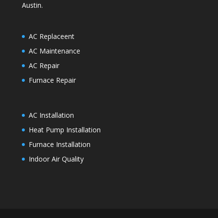
Austin.
AC Replaceent
AC Maintenance
AC Repair
Furnace Repair
AC Installation
Heat Pump Installation
Furnace Installation
Indoor Air Quality