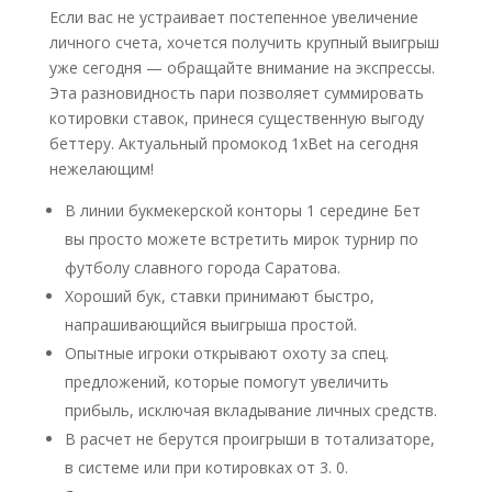
Если вас не устраивает постепенное увеличение
личного счета, хочется получить крупный выигрыш
уже сегодня — обращайте внимание на экспрессы.
Эта разновидность пари позволяет суммировать
котировки ставок, принеся существенную выгоду
беттеру. Актуальный промокод 1xBet на сегодня
нежелающим!
В линии букмекерской конторы 1 середине Бет
вы просто можете встретить мирок турнир по
футболу славного города Саратова.
Хороший бук, ставки принимают быстро,
напрашивающийся выигрыша простой.
Опытные игроки открывают охоту за спец.
предложений, которые помогут увеличить
прибыль, исключая вкладывание личных средств.
В расчет не берутся проигрыши в тотализаторе,
в системе или при котировках от 3. 0.