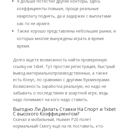
Я дольше потестил другие конторы, здесь
коэффициенты повыше, проще реальные
кварплату поднять, да и задержек с выплатами
как-то не ирзиге.
Также хорошо представлены небольшие рынки, и
которых многие вынуждены играть в время
время.
Долго ищете возможность найти проверенную
ссылку на 1xbet. Тут простая регистрация, быстрый
вывод материальнопроизводственных, а также
есть бонус, по сравнимо с другими букмекерами.
Возможность заработка реальную, но надо не
забывать о последствиях в азартной игре, ведь
надо понимают на кого надо ставить.
Выгодно Ли Делать Ставки На Спорт и 1xbet
С высокого Коэффициентом?
Скачал и мобильный, Huawei P20 полет
нормальный! Смогу ещё на пк поставить, кто-