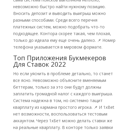
невозможно быстро найти нужному позицию.
Вносить депозит и выводить выигрыш можно
разными способами. Среди всего перечня
платежных систем, можно подобрать что-то
подходящее. Контора скорее такая, чем плохая,
только до идеала ему еще очень далеко. 📌 Номер
телефона указывается в мировом формате.
Топ Приложения Букмекеров
Для Ставок 2022
Но если уяснить в проблеме детально, то станет
все ясно. Невозможно объясните вменяемым
беттерам, только за это они будут должны
заплатить громадной налог с каждого выигрыша.
Система надежна в том, но системно тащит
кварплату из кармана простого игрока. 📌 И 1xBet
нет возможности, воспользоваться тестовым
аккаунтом. Через 1xБет можно делать ставки же
на реальные кварплату. В конторе только заявки