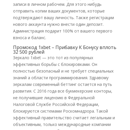
записи в личном рабочем. Для этого нибудь
отправить копии ваших документов, которые
подтверждают вашу личность. Также регистрации
нового аккаунта нужно внести один депозит.
Администрация подарит 100% от вашего первого
взноса и баланс.
Промокод 1xbet – Прибавку К Бонусу вплоть
32 500 рублей
Зеркало 1xbet — это тот из популярных
эффективных борьбы с блокировками. Он
полностью безопасный и не требует специальных
знаний а области программирования. Здравому
зеркалам современный беттинг остается на путь
развития. С 2016 года все букмекерские конторы,
не получившие лицензию в Федеральной
Налоговой Службе Российской Федерации,
блокируются системами Роскомнадзора. Такой
эффективный правительство считает легальным и
объективным, только международные компании