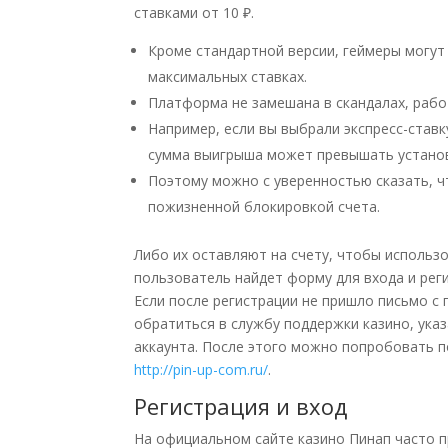
ставками от 10 ₽.
Кроме стандартной версии, геймеры могут
максимальных ставках.
Платформа не замешана в скандалах, рабо
Например, если вы выбрали экспресс-став
сумма выигрыша может превышать устано
Поэтому можно с уверенностью сказать, ч
пожизненной блокировкой счета.
Либо их оставляют на счету, чтобы использо
пользователь найдет форму для входа и рег
Если после регистрации не пришло письмо с 
обратиться в службу поддержки казино, ука
аккаунта. После этого можно попробовать п
http://pin-up-com.ru/
.
Регистрация и вход
На официальном сайте казино Пинап часто п