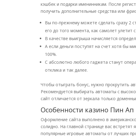
кэшбек и подарки именинникам. После регис
получить дополнительные средства или фри
Вы по-прежнему можете сделать сразу 2 с
его до того момента, как самолет улетит с
В качестве выигрыша начисляется определ
А если деньги поступят на счет хотя бы м
100%.
С абсолютно любого гаджета станут опер
отклика и так далее.
Чтобы отыграть бонус, нужно прокрутить ав
Рекомендуется выбирать автоматы с высоко
сайт отличается от зеркала только доменны
Особенности казино Пин Ап
Оформление сайта выполнено в американском
солидно. На главной странице вас встретят
популярные игровые автоматы от лучших пр