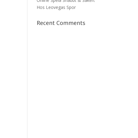
Online Spela Snabbt & Säkert
Hos Leovegas Spor
Recent Comments