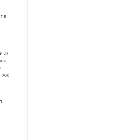
т в
а
й из
бой
а
Игрок
ет