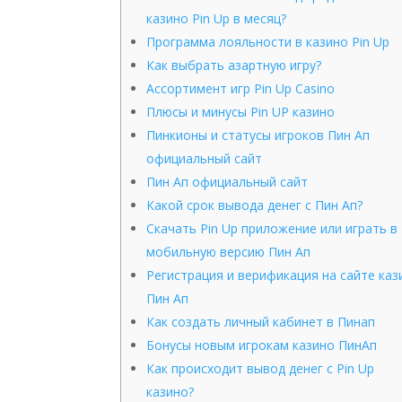
казино Pin Up в месяц?
Программа лояльности в казино Pin Up
Как выбрать азартную игру?
Ассортимент игр Pin Up Сasino
Плюсы и минусы Pin UP казино
Пинкионы и статусы игроков Пин Ап
официальный сайт
Пин Ап официальный сайт
Какой срок вывода денег с Пин Ап?
Скачать Pin Up приложение или играть в
мобильную версию Пин Ап
Регистрация и верификация на сайте каз
Пин Ап
Как создать личный кабинет в Пинап
Бонусы новым игрокам казино ПинАп
Как происходит вывод денег с Pin Up
казино?