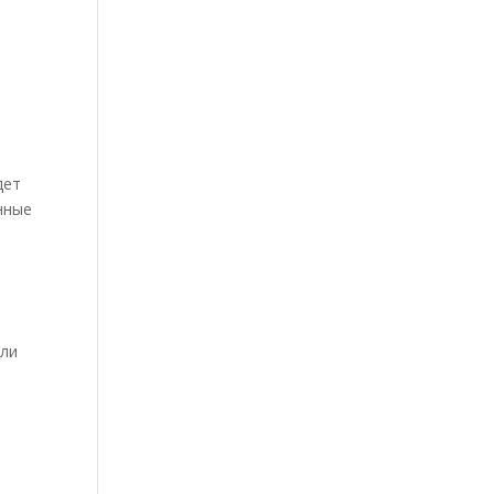
дет
нные
ели