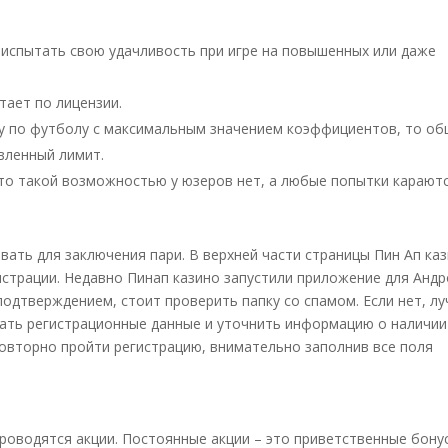
 испытать свою удачливость при игре на повышенных или даже
тает по лицензии.
ку по футболу с максимальным значением коэффициентов, то о
вленный лимит.
то такой возможностью у юзеров нет, а любые попытки карают
вать для заключения пари. В верхней части страницы Пин Ап ка
истрации. Недавно Пинап казино запустили приложение для Андр
подтверждением, стоит проверить папку со спамом. Если нет, л
зать регистрационные данные и уточнить информацию о наличии
овторно пройти регистрацию, внимательно заполнив все поля
роводятся акции. Постоянные акции – это приветственные бону