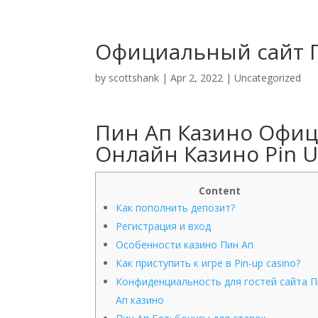
Официальный сайт П
by
scottshank
|
Apr 2, 2022
|
Uncategorized
Пин Ап Казино Офиц
Онлайн Казино Pin 
Content
Как пополнить депозит?
Регистрация и вход
Особенности казино Пин Ап
Как приступить к игре в Pin-up casino?
Конфиденциальность для гостей сайта 
Ап казино