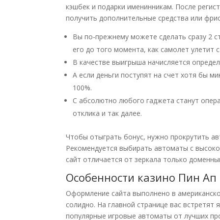
кэшбек и подарки именинникам. После регис
получить дополнительные средства или фри
Вы по-прежнему можете сделать сразу 2 с
его до того момента, как самолет улетит с
В качестве выигрыша начисляется определ
А если деньги поступят на счет хотя бы м
100%.
С абсолютно любого гаджета станут опер
отклика и так далее.
Чтобы отыграть бонус, нужно прокрутить ав
Рекомендуется выбирать автоматы с высоко
сайт отличается от зеркала только доменны
Особенности казино Пин Ап
Оформление сайта выполнено в американском
солидно. На главной странице вас встретят
популярные игровые автоматы от лучших пр