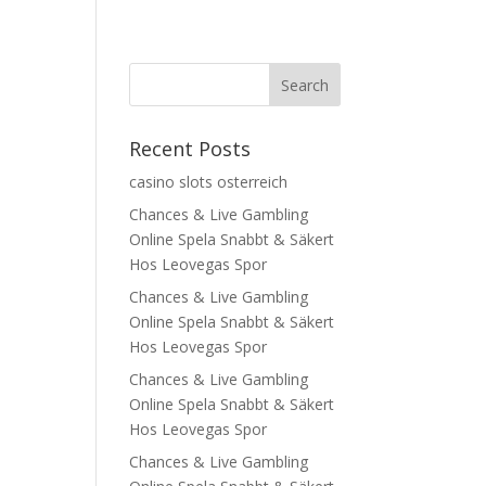
Recent Posts
casino slots osterreich
Chances & Live Gambling
Online Spela Snabbt & Säkert
Hos Leovegas Spor
Chances & Live Gambling
Online Spela Snabbt & Säkert
Hos Leovegas Spor
Chances & Live Gambling
Online Spela Snabbt & Säkert
Hos Leovegas Spor
Chances & Live Gambling