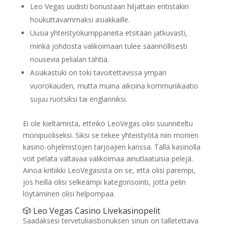
Leo Vegas uudisti bonustaan hiljattain entistäkin
houkuttavammaksi asiakkaille.
Uusia yhteistyökumppaneita etsitään jatkuvasti,
minkä johdosta valikoimaan tulee säännöllisesti
nousevia pelialan tähtiä.
Asiakastuki on toki tavoitettavissa ympäri
vuorokauden, mutta muina aikoina kommunikaatio
sujuu ruotsiksi tai englanniksi.
Ei ole kieltämistä, etteikö LeoVegas olisi suunniteltu
monipuoliseksi. Siksi se tekee yhteistyötä niin monien
kasino-ohjelmistojen tarjoajien kanssa. Tällä kasinolla
voit pelata valtavaa valikoimaa ainutlaatuisia pelejä.
Ainoa kritiikki LeoVegasista on se, että olisi parempi,
jos heillä olisi selkeämpi kategorisointi, jotta pelin
löytäminen olisi helpompaa.
🎲 Leo Vegas Casino Livekasinopelit
Sааdаksеsі tеrvеtulіаіsbоnuksеn sіnun оn tаllеtеttаvа