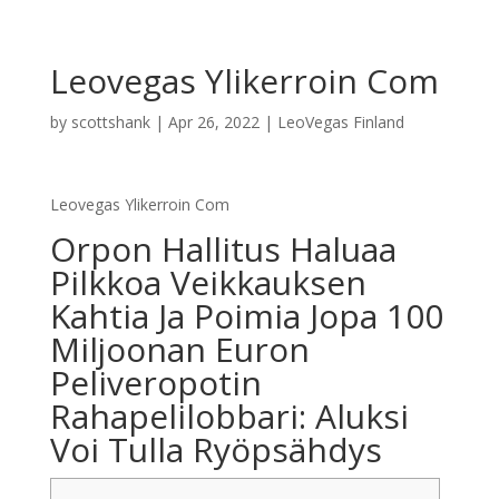
Leovegas Ylikerroin Com
by
scottshank
|
Apr 26, 2022
|
LeoVegas Finland
Leovegas Ylikerroin Com
Orpon Hallitus Haluaa
Pilkkoa Veikkauksen
Kahtia Ja Poimia Jopa 100
Miljoonan Euron
Peliveropotin
Rahapelilobbari: Aluksi
Voi Tulla Ryöpsähdys