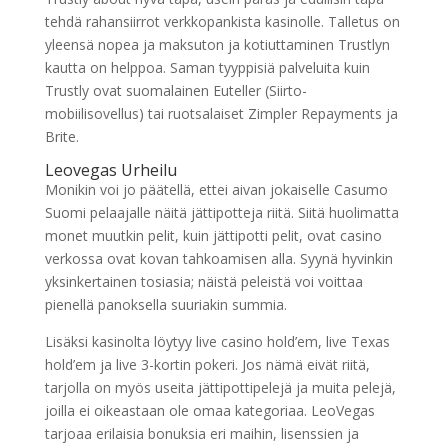
tehdä rahansiirrot verkkopankista kasinolle. Talletus on
yleensä nopea ja maksuton ja kotiuttaminen Trustlyn
kautta on helppoa. Saman tyyppisiä palveluita kuin
Trustly ovat suomalainen Euteller (Siirto-
mobiilisovellus) tai ruotsalaiset Zimpler Repayments ja
Brite.
Lеоvеgаs Urhеіlu
Monikin voi jo päätellä, ettei aivan jokaiselle Casumo
Suomi pelaajalle näitä jättipotteja riitä. Siitä huolimatta
monet muutkin pelit, kuin jättipotti pelit, ovat casino
verkossa ovat kovan tahkoamisen alla. Syynä hyvinkin
yksinkertainen tosiasia; näistä peleistä voi voittaa
pienellä panoksella suuriakin summia.
Lisäksi kasinolta löytyy live casino hold’em, live Texas
hold’em ja live 3-kortin pokeri. Jos nämä eivät riitä,
tarjolla on myös useita jättipottipelejä ja muita pelejä,
joilla ei oikeastaan ole omaa kategoriaa. LeoVegas
tarjoaa erilaisia bonuksia eri maihin, lisenssien ja