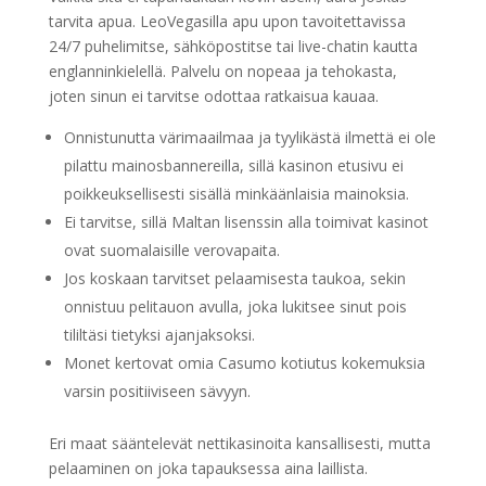
tarvita apua. LeoVegasilla apu upon tavoitettavissa
24/7 puhelimitse, sähköpostitse tai live-chatin kautta
englanninkielellä. Palvelu on nopeaa ja tehokasta,
joten sinun ei tarvitse odottaa ratkaisua kauaa.
Onnistunutta värimaailmaa ja tyylikästä ilmettä ei ole
pilattu mainosbannereilla, sillä kasinon etusivu ei
poikkeuksellisesti sisällä minkäänlaisia mainoksia.
Ei tarvitse, sillä Maltan lisenssin alla toimivat kasinot
ovat suomalaisille verovapaita.
Jos koskaan tarvitset pelaamisesta taukoa, sekin
onnistuu pelitauon avulla, joka lukitsee sinut pois
tililtäsi tietyksi ajanjaksoksi.
Monet kertovat omia Casumo kotiutus kokemuksia
varsin positiiviseen sävyyn.
Eri maat sääntelevät nettikasinoita kansallisesti, mutta
pelaaminen on joka tapauksessa aina laillista.