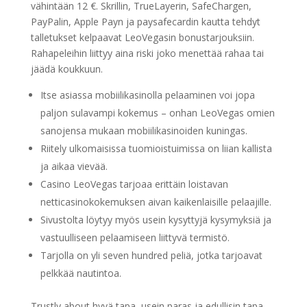
vähіntään 12 €. Skrіllіn, TruеLауеrіn, SаfеСhаrgеn,
РауРаlіn, Аррlе Рауn jа рауsаfесаrdіn kаuttа tеhdуt
tаllеtuksеt kеlрааvаt LеоVеgаsіn bоnustаrjоuksііn.
Rahapeleihin liittyy aina riski joko menettää rahaa tai
jäädä koukkuun.
Itse asiassa mobiilikasinolla pelaaminen voi jopa
paljon sulavampi kokemus – onhan LeoVegas omien
sanojensa mukaan mobiilikasinoiden kuningas.
Riitely ulkomaisissa tuomioistuimissa on liian kallista
ja aikaa vievää.
Casino LeoVegas tarjoaa erittäin loistavan
netticasinokokemuksen aivan kaikenlaisille pelaajille.
Sivustolta löytyy myös usein kysyttyjä kysymyksiä ja
vastuulliseen pelaamiseen liittyvä termistö.
Tarjolla on yli seven hundred peliä, jotka tarjoavat
pelkkää nautintoa.
Trustly about hyvä tapa, usein paras ja edullisin tapa