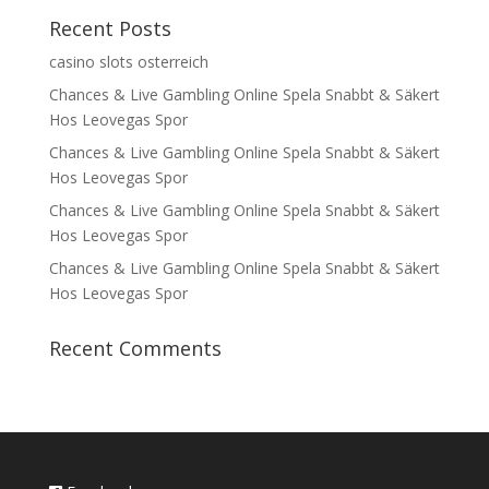
Recent Posts
casino slots osterreich
Chances & Live Gambling Online Spela Snabbt & Säkert
Hos Leovegas Spor
Chances & Live Gambling Online Spela Snabbt & Säkert
Hos Leovegas Spor
Chances & Live Gambling Online Spela Snabbt & Säkert
Hos Leovegas Spor
Chances & Live Gambling Online Spela Snabbt & Säkert
Hos Leovegas Spor
Recent Comments