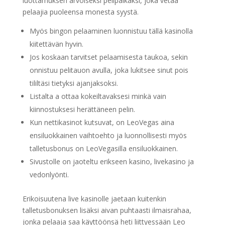
luottamuksen arvoiseksi pelipaikaksi, joka vetää
pelaajia puoleensa monesta syystä.
Myös bingon pelaaminen luonnistuu tällä kasinolla
kiitettävän hyvin.
Jos koskaan tarvitset pelaamisesta taukoa, sekin
onnistuu pelitauon avulla, joka lukitsee sinut pois
tililtäsi tietyksi ajanjaksoksi.
Listalta a ottaa kokeiltavaksesi minkä vain
kiinnostuksesi herättäneen pelin.
Kun nettikasinot kutsuvat, on LeoVegas aina
ensiluokkainen vaihtoehto ja luonnollisesti myös
talletusbonus on LeoVegasilla ensiluokkainen.
Sivustolle on jaoteltu erikseen kasino, livekasino ja
vedonlyönti.
Erikoisuutena live kasinolle jaetaan kuitenkin
talletusbonuksen lisäksi aivan puhtaasti ilmaisrahaa,
jonka pelaaja saa käyttöönsä heti liittyessään Leo