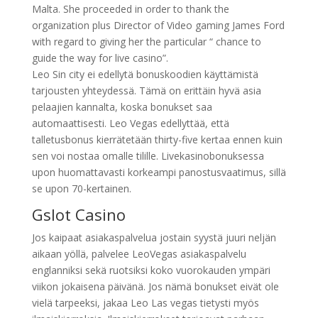
Malta. She proceeded in order to thank the
organization plus Director of Video gaming James Ford
with regard to giving her the particular “ chance to
guide the way for live casino”.
Leo Sin city ei edellytä bonuskoodien käyttämistä
tarjousten yhteydessä. Tämä on erittäin hyvä asia
pelaajien kannalta, koska bonukset saa
automaattisesti. Leo Vegas edellyttää, että
talletusbonus kierrätetään thirty-five kertaa ennen kuin
sen voi nostaa omalle tilille. Livekasinobonuksessa
upon huomattavasti korkeampi panostusvaatimus, sillä
se upon 70-kertainen.
Gslot Casino
Jos kaipaat asiakaspalvelua jostain syystä juuri neljän
aikaan yöllä, palvelee LeoVegas asiakaspalvelu
englanniksi sekä ruotsiksi koko vuorokauden ympäri
viikon jokaisena päivänä. Jos nämä bonukset eivät ole
vielä tarpeeksi, jakaa Leo Las vegas tietysti myös