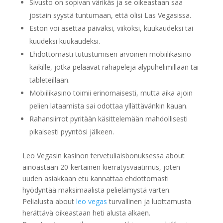
Sivusto on sopivan värikäs ja se oikeastaan saa
jostain syystä tuntumaan, että olisi Las Vegasissa.
Eston voi asettaa päiväksi, viikoksi, kuukaudeksi tai
kuudeksi kuukaudeksi.
Ehdottomasti tutustumisen arvoinen mobiilikasino
kaikille, jotka pelaavat rahapelejä älypuhelimillaan tai
tableteillaan.
Mobiilikasino toimii erinomaisesti, mutta aika ajoin
pelien lataamista sai odottaa yllättävänkin kauan.
Rahansiirrot pyritään käsittelemään mahdollisesti
pikaisesti pyyntösi jälkeen.
Leo Vegasin kasinon tervetuliaisbonuksessa about
ainoastaan 20-kertainen kierrätysvaatimus, joten
uuden asiakkaan etu kannattaa ehdottomasti
hyödyntää maksimaalista pelielämystä varten.
Pelialusta about
leo vegas
turvallinen ja luottamusta
herättävä oikeastaan heti alusta alkaen.