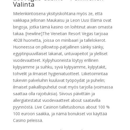
Valinta
Mielenkiintoisena yksityiskohtana myös ze, että
vaikkapa Jellonan Maukaisu ja Leon Uusi Elämä ovat
bingoja, jotka tämä kasino on loihtinut aivan omasta
takaa. [newline]The Venetian Resort Vegas tarjoaa
4028 huonetta, joissa on minibaari ja tallelokerot.
Huoneessa on pillowtop-patjallinen sänky sänky,
egyptinpuuvillaiset lakanat, untuvapeitot ja ylelliset
vuodevaatteet. Kylpyhuoneista löytyy erillinen
kylpyamme ja suihku, syvä kylpyamme, kylpytakit,
tohvelit ja ilmaiset hygieniatuotteet. Liiketoimintaa
tukeviin palveluihin kuuluvat työpöydät ja puhelin;
ilmaiset paikallispuhelut ovat myös tarjolla (voimassa
saattaa olla rajoituksia). Siivous päivittäin ja
allergiatestatut vuodevaatteet about saatavilla
pyynnöstä. Live Casinon talletusbonus about 100 %
100 euroon saakka, ja nämä bonukset voi käyttää
Casino peleissä.