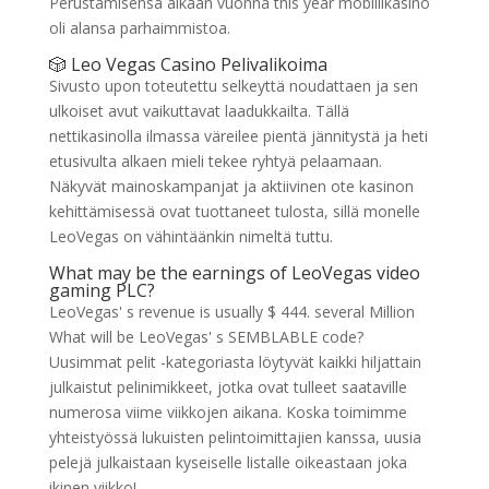
Perustamisensa aikaan vuonna this year mobiilikasino
oli alansa parhaimmistoa.
🎲 Leo Vegas Casino Pelivalikoima
Sivusto upon toteutettu selkeyttä noudattaen ja sen
ulkoiset avut vaikuttavat laadukkailta. Tällä
nettikasinolla ilmassa väreilee pientä jännitystä ja heti
etusivulta alkaen mieli tekee ryhtyä pelaamaan.
Näkyvät mainoskampanjat ja aktiivinen ote kasinon
kehittämisessä ovat tuottaneet tulosta, sillä monelle
LeoVegas on vähintäänkin nimeltä tuttu.
What may be the earnings of LeoVegas video
gaming PLC?
LeoVegas' s revenue is usually $ 444. several Million
What will be LeoVegas' s SEMBLABLE code?
Uusimmat pelit -kategoriasta löytyvät kaikki hiljattain
julkaistut pelinimikkeet, jotka ovat tulleet saataville
numerosa viime viikkojen aikana. Koska toimimme
yhteistyössä lukuisten pelintoimittajien kanssa, uusia
pelejä julkaistaan kyseiselle listalle oikeastaan joka
ikinen viikko!