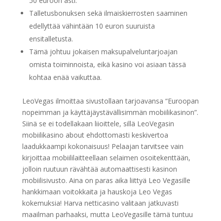
50 euroon asti.
Talletusbonuksen sekä ilmaiskierrosten saaminen
edellyttää vähintään 10 euron suuruista
ensitalletusta.
Tämä johtuu jokaisen maksupalveluntarjoajan
omista toiminnoista, eikä kasino voi asiaan tässä
kohtaa enää vaikuttaa.
LeoVegas ilmoittaa sivustollaan tarjoavansa “Euroopan
nopeimman ja käyttäjäystävällisimmän mobiilikasinon”.
Siinä se ei todellakaan liioittele, sillä LeoVegasin
mobiilikasino about ehdottomasti keskivertoa
laadukkaampi kokonaisuus! Pelaajan tarvitsee vain
kirjoittaa mobiililaitteellaan selaimen osoitekenttään,
jolloin ruutuun rävähtää automaattisesti kasinon
mobiilisivusto. Aina on paras aika liittyä Leo Vegasille
hankkimaan voitokkaita ja hauskoja Leo Vegas
kokemuksia! Harva netticasino valitaan jatkuvasti
maailman parhaaksi, mutta LeoVegasille tämä tuntuu