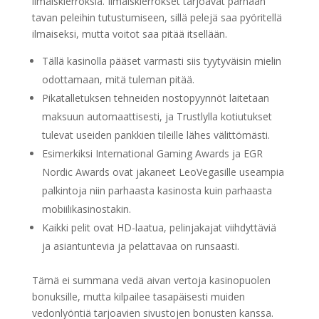
ilmaiskierroksia. Ilmaiskierrokset tarjoavat parhaan
tavan peleihin tutustumiseen, sillä pelejä saa pyöritellä
ilmaiseksi, mutta voitot saa pitää itsellään.
Tällä kasinolla pääset varmasti siis tyytyväisin mielin
odottamaan, mitä tuleman pitää.
Pikatalletuksen tehneiden nostopyynnöt laitetaan
maksuun automaattisesti, ja Trustlylla kotiutukset
tulevat useiden pankkien tileille lähes välittömästi.
Esimerkiksi International Gaming Awards ja EGR
Nordic Awards ovat jakaneet LeoVegasille useampia
palkintoja niin parhaasta kasinosta kuin parhaasta
mobiilikasinostakin.
Kaikki pelit ovat HD-laatua, pelinjakajat viihdyttäviä
ja asiantuntevia ja pelattavaa on runsaasti.
Tämä ei summana vedä aivan vertoja kasinopuolen
bonuksille, mutta kilpailee tasapäisesti muiden
vedonlyöntiä tarjoavien sivustojen bonusten kanssa.