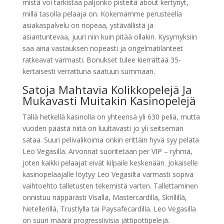
mistä voi tarkistaa paljonko pisteitä about kertynyt,
millä tasolla pelaaja on. Kokemamme perusteella
asiakaspalvelu on nopeaa, ystävällistä ja
asiantuntevaa, juuri niin kuin pitää ollakin. Kysymyksiin
saa aina vastauksen nopeasti ja ongelmatilanteet
ratkeavat varmasti. Bonukset tulee kierrättää 35-
kertaisesti verrattuna saatuun summaan.
Satoja Mahtavia Kolikkopelejä Ja
Mukavasti Muitakin Kasinopelejä
Tällä hetkellä kasinolla on yhteensä yli 630 peliä, mutta
vuoden päästä niitä on luultavasti jo yli seitsemän
sataa. Suuri pelivalikoima onkin erittäin hyvä syy pelata
Leo Vegasilla. Arvonnat suoritetaan per VIP – ryhmä,
joten kaikki pelaajat eivät kilpaile keskenään. Jokaiselle
kasinopelaajalle löytyy Leo Vegasilta varmasti sopiva
vaihtoehto talletusten tekemistä varten. Tallettaminen
onnistuu näppärästi Visalla, Mastercardilla, Skrillillä,
Netellerillä, Trustlylla tai Paysafecardilla. Leo Vegasilla
on suuri määrä progressiivisia jättipottipelejä.