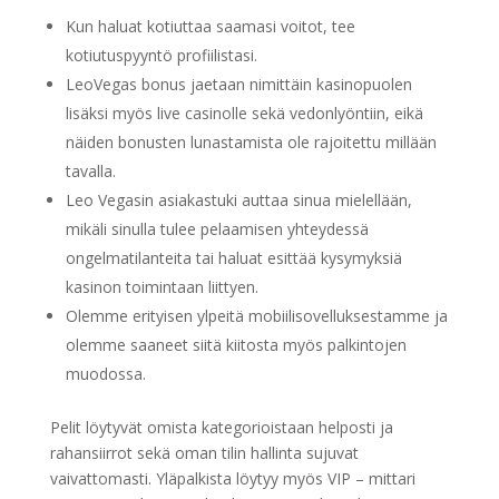
Kun haluat kotiuttaa saamasi voitot, tee
kotiutuspyyntö profiilistasi.
LeoVegas bonus jaetaan nimittäin kasinopuolen
lisäksi myös live casinolle sekä vedonlyöntiin, eikä
näiden bonusten lunastamista ole rajoitettu millään
tavalla.
Leo Vegasin asiakastuki auttaa sinua mielellään,
mikäli sinulla tulee pelaamisen yhteydessä
ongelmatilanteita tai haluat esittää kysymyksiä
kasinon toimintaan liittyen.
Olemme erityisen ylpeitä mobiilisovelluksestamme ja
olemme saaneet siitä kiitosta myös palkintojen
muodossa.
Pelit löytyvät omista kategorioistaan helposti ja
rahansiirrot sekä oman tilin hallinta sujuvat
vaivattomasti. Yläpalkista löytyy myös VIP – mittari