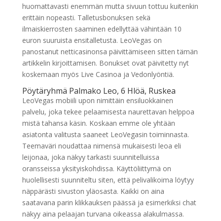
huomattavasti enemmän mutta sivuun tottuu kuitenkin
erittäin nopeasti. Talletusbonuksen sekä
ilmaiskierrosten saaminen edellyttää vähintään 10
euron suuruista ensitalletusta. LeoVegas on
panostanut netticasinonsa päivittämiseen sitten tämän
artikkelin kirjoittamisen. Bonukset ovat päivitetty nyt
koskemaan myös Live Casinoa ja Vedonlyöntiä.
Pöytäryhmä Palmako Leo, 6 Hlöä, Ruskea
LeoVegas mobiili upon nimittäin ensiluokkainen
palvelu, joka tekee pelaamisesta naurettavan helppoa
mistä tahansa käsin. Koskaan emme ole yhtään
asiatonta valitusta saaneet LeoVegasin toiminnasta.
Teemaväri noudattaa nimensä mukaisesti leoa eli
leijonaa, joka näkyy tarkasti suunnitelluissa
oransseissa yksityiskohdissa. Käyttöliittymä on
huolellisesti suunniteltu siten, että pelivalikoima löytyy
näppärästi sivuston yläosasta. Kaikki on aina
saatavana parin klikkauksen päässä ja esimerkiksi chat
näkyy aina pelaajan turvana oikeassa alakulmassa.