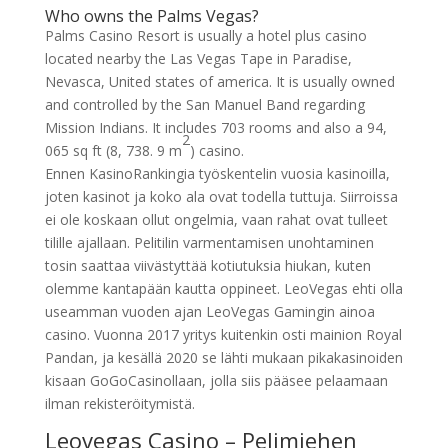
Who owns the Palms Vegas?
Palms Casino Resort is usually a hotel plus casino
located nearby the Las Vegas Tape in Paradise,
Nevasca, United states of america. It is usually owned
and controlled by the San Manuel Band regarding
Mission Indians. It includes 703 rooms and also a 94,
2
065 sq ft (8, 738. 9 m
) casino.
Ennen KasinoRankingia työskentelin vuosia kasinoilla,
joten kasinot ja koko ala ovat todella tuttuja. Siirroissa
ei ole koskaan ollut ongelmia, vaan rahat ovat tulleet
tilille ajallaan. Pelitilin varmentamisen unohtaminen
tosin saattaa viivästyttää kotiutuksia hiukan, kuten
olemme kantapään kautta oppineet. LeoVegas ehti olla
useamman vuoden ajan LeoVegas Gamingin ainoa
casino. Vuonna 2017 yritys kuitenkin osti mainion Royal
Pandan, ja kesällä 2020 se lähti mukaan pikakasinoiden
kisaan GoGoCasinollaan, jolla siis pääsee pelaamaan
ilman rekisteröitymistä.
Leovegas Casino – Pelimiehen