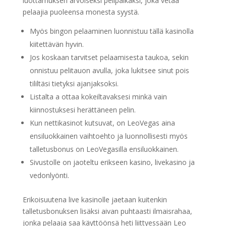
luottamuksen arvoiseksi pelipaikaksi, joka vetää
pelaajia puoleensa monesta syystä.
Myös bingon pelaaminen luonnistuu tällä kasinolla
kiitettävän hyvin.
Jos koskaan tarvitset pelaamisesta taukoa, sekin
onnistuu pelitauon avulla, joka lukitsee sinut pois
tililtäsi tietyksi ajanjaksoksi.
Listalta a ottaa kokeiltavaksesi minkä vain
kiinnostuksesi herättäneen pelin.
Kun nettikasinot kutsuvat, on LeoVegas aina
ensiluokkainen vaihtoehto ja luonnollisesti myös
talletusbonus on LeoVegasilla ensiluokkainen.
Sivustolle on jaoteltu erikseen kasino, livekasino ja
vedonlyönti.
Erikoisuutena live kasinolle jaetaan kuitenkin
talletusbonuksen lisäksi aivan puhtaasti ilmaisrahaa,
jonka pelaaja saa käyttöönsä heti liittyessään Leo