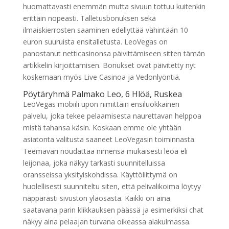
huomattavasti enemmän mutta sivuun tottuu kuitenkin
erittäin nopeasti. Talletusbonuksen sekä
ilmaiskierrosten saaminen edellyttää vähintään 10
euron suuruista ensitalletusta. LeoVegas on
panostanut netticasinonsa päivittämiseen sitten tämän
artikkelin kirjoittamisen. Bonukset ovat päivitetty nyt
koskemaan myös Live Casinoa ja Vedonlyöntiä.
Pöytäryhmä Palmako Leo, 6 Hlöä, Ruskea
LeoVegas mobiili upon nimittäin ensiluokkainen
palvelu, joka tekee pelaamisesta naurettavan helppoa
mistä tahansa käsin. Koskaan emme ole yhtään
asiatonta valitusta saaneet LeoVegasin toiminnasta.
Teemaväri noudattaa nimensä mukaisesti leoa eli
leijonaa, joka näkyy tarkasti suunnitelluissa
oransseissa yksityiskohdissa. Käyttöliittymä on
huolellisesti suunniteltu siten, että pelivalikoima löytyy
näppärästi sivuston yläosasta. Kaikki on aina
saatavana parin klikkauksen päässä ja esimerkiksi chat
näkyy aina pelaajan turvana oikeassa alakulmassa.