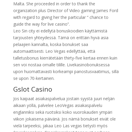
Malta. She proceeded in order to thank the
organization plus Director of Video gaming James Ford
with regard to giving her the particular “ chance to
guide the way for live casino”.
Leo Sin city ei edellytä bonuskoodien käyttämistä
tarjousten yhteydessä. Tämä on erittäin hyvä asia
pelaajien kannalta, koska bonukset saa
automaattisesti. Leo Vegas edellyttää, että
talletusbonus kierrätetään thirty-five kertaa ennen kuin
sen voi nostaa omalle tilille. Livekasinobonuksessa
upon huomattavasti korkeampi panostusvaatimus, sillä
se upon 70-kertainen.
Gslot Casino
Jos kaipaat asiakaspalvelua jostain syystä juuri neljän
aikaan yöllä, palvelee LeoVegas asiakaspalvelu
englanniksi sekä ruotsiksi koko vuorokauden ympäri
viikon jokaisena päivänä. Jos nämä bonukset eivät ole
vielä tarpeeksi, jakaa Leo Las vegas tietysti myös