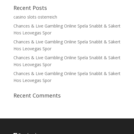
Recent Posts
casino slots osterreich
Chances & Live Gambling Online Spela Snabbt & Säkert
Hos Leovegas Spor
Chances & Live Gambling Online Spela Snabbt & Säkert
Hos Leovegas Spor
Chances & Live Gambling Online Spela Snabbt & Säkert
Hos Leovegas Spor
Chances & Live Gambling Online Spela Snabbt & Säkert
Hos Leovegas Spor
Recent Comments