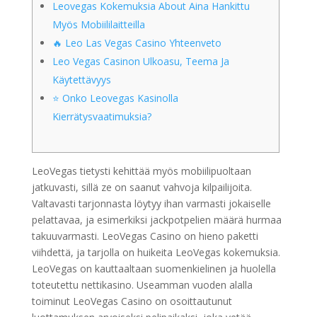
Leovegas Kokemuksia About Aina Hankittu
Myös Mobiililaitteilla
🔥 Leo Las Vegas Casino Yhteenveto
Leo Vegas Casinon Ulkoasu, Teema Ja
Käytettävyys
⭐ Onko Leovegas Kasinolla
Kierrätysvaatimuksia?
LeoVegas tietysti kehittää myös mobiilipuoltaan
jatkuvasti, sillä ze on saanut vahvoja kilpailijoita.
Valtavasti tarjonnasta löytyy ihan varmasti jokaiselle
pelattavaa, ja esimerkiksi jackpotpelien määrä hurmaa
takuuvarmasti. LeoVegas Casino on hieno paketti
viihdettä, ja tarjolla on huikeita LeoVegas kokemuksia.
LeoVegas on kauttaaltaan suomenkielinen ja huolella
toteutettu nettikasino. Useamman vuoden alalla
toiminut LeoVegas Casino on osoittautunut