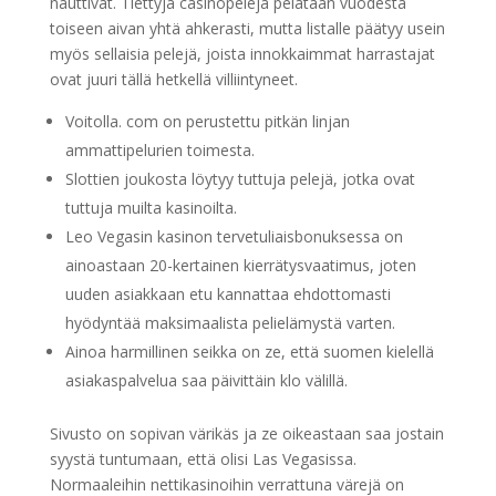
nauttivat. Tiettyjä casinopelejä pelataan vuodesta
toiseen aivan yhtä ahkerasti, mutta listalle päätyy usein
myös sellaisia pelejä, joista innokkaimmat harrastajat
ovat juuri tällä hetkellä villiintyneet.
Voitolla. com on perustettu pitkän linjan
ammattipelurien toimesta.
Slottien joukosta löytyy tuttuja pelejä, jotka ovat
tuttuja muilta kasinoilta.
Leo Vegasin kasinon tervetuliaisbonuksessa on
ainoastaan 20-kertainen kierrätysvaatimus, joten
uuden asiakkaan etu kannattaa ehdottomasti
hyödyntää maksimaalista pelielämystä varten.
Ainoa harmillinen seikka on ze, että suomen kielellä
asiakaspalvelua saa päivittäin klo välillä.
Sivusto on sopivan värikäs ja ze oikeastaan saa jostain
syystä tuntumaan, että olisi Las Vegasissa.
Normaaleihin nettikasinoihin verrattuna värejä on