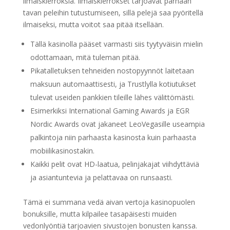
ilmaiskierroksia. Ilmaiskierrokset tarjoavat parhaan
tavan peleihin tutustumiseen, sillä pelejä saa pyöritellä
ilmaiseksi, mutta voitot saa pitää itsellään.
Tällä kasinolla pääset varmasti siis tyytyväisin mielin
odottamaan, mitä tuleman pitää.
Pikatalletuksen tehneiden nostopyynnöt laitetaan
maksuun automaattisesti, ja Trustlylla kotiutukset
tulevat useiden pankkien tileille lähes välittömästi.
Esimerkiksi International Gaming Awards ja EGR
Nordic Awards ovat jakaneet LeoVegasille useampia
palkintoja niin parhaasta kasinosta kuin parhaasta
mobiilikasinostakin.
Kaikki pelit ovat HD-laatua, pelinjakajat viihdyttäviä
ja asiantuntevia ja pelattavaa on runsaasti.
Tämä ei summana vedä aivan vertoja kasinopuolen
bonuksille, mutta kilpailee tasapäisesti muiden
vedonlyöntiä tarjoavien sivustojen bonusten kanssa.