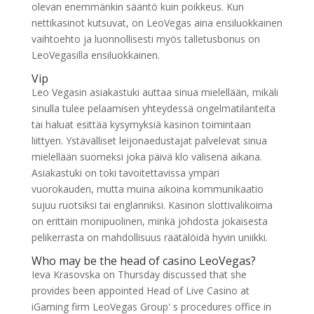
olevan enemmänkin sääntö kuin poikkeus. Kun
nettikasinot kutsuvat, on LeoVegas aina ensiluokkainen
vaihtoehto ja luonnollisesti myös talletusbonus on
LeoVegasilla ensiluokkainen.
Vip
Leo Vegasin asiakastuki auttaa sinua mielellään, mikäli
sinulla tulee pelaamisen yhteydessä ongelmatilanteita
tai haluat esittää kysymyksiä kasinon toimintaan
liittyen. Ystävälliset leijonaedustajat palvelevat sinua
mielellään suomeksi joka päivä klo välisenä aikana.
Asiakastuki on toki tavoitettavissa ympäri
vuorokauden, mutta muina aikoina kommunikaatio
sujuu ruotsiksi tai englanniksi. Kasinon slottivalikoima
on erittäin monipuolinen, minkä johdosta jokaisesta
pelikerrasta on mahdollisuus räätälöidä hyvin uniikki.
Who may be the head of casino LeoVegas?
Ieva Krasovska on Thursday discussed that she
provides been appointed Head of Live Casino at
iGaming firm LeoVegas Group' s procedures office in