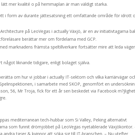
 lätt mer kvalité o på hemmaplan är man väldigt starka.
tt i form av durante jättesatsning ett omfattande område för idrott 
Architecture på LeoVegas i actually Växjö, är en av initiativtagarna 
öreläsare berättar mer om fördelarna med GCP.
d marknadens främsta speltillverkare fortsätter mire att leda vägen 
 något liknande tidigare, enligt bolaget själva.
 berätta om hur vi jobbar i actually IT-sektorn och vilka karriärvägar oc
på Spelinspektionen, i samarbete med SKOP, genomfört en undersökni
son, 56, Mr Troja, fick för ett år sen beskedet via Facebook m?jlighe
gre.
ippas mediterranean tech-hubbar som Si Valley, Peking alternativt
larna som funnit drömjobbet på LeoVegas nyetablerade Växjökontor. 
ra andra tjejer & kvinnor att söka sig till IT-branschen. – Nu utefter