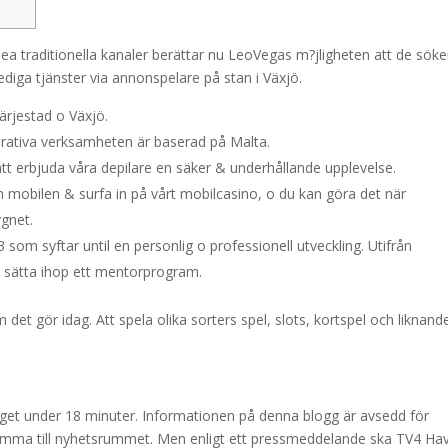
traditionella kanaler berättar nu LeoVegas m?jligheten att de söke
diga tjänster via annonspelare på stan i Växjö.
ärjestad o Växjö.
erativa verksamheten är baserad på Malta.
r att erbjuda våra depilare en säker & underhållande upplevelse.
m mobilen & surfa in på vårt mobilcasino, o du kan göra det när
ygnet.
m syftar until en personlig o professionell utveckling. Utifrån
 sätta ihop ett mentorprogram.
om det gör idag. Att spela olika sorters spel, slots, kortspel och liknand
t under 18 minuter. Informationen på denna blogg är avsedd för
t komma till nyhetsrummet. Men enligt ett pressmeddelande ska TV4 Ha