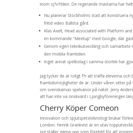
inom sj?v?rlden. De regerande mästarna har helt
Nu planerar Stockholms stad att konstruera ny
fritid video Bällsta gård.
Klas Axell, Head associated with Platform and 
en kommande ”Meetup” med Google, där gästf
Genom egen teknikutveckling och samarbete me
den mobila framtiden.
Inget annat spelbolag i samma storlek har gjort
Jag tycker de är roligt f?r att träffa eleverna och
framtidsmöjligheter de är. Under våren sitter 
om svenskarnas spelvanor på nätet. Jerry Anders
att han inte va önskvärd i Ljungbyföreningen län
Cherry Köper Comeon
Innovation och spjutspetsteknologi brukar förkn
London. Henrik Grankvist är en utav topputveck
Jag ställer gärna upp som förebild för att inspire