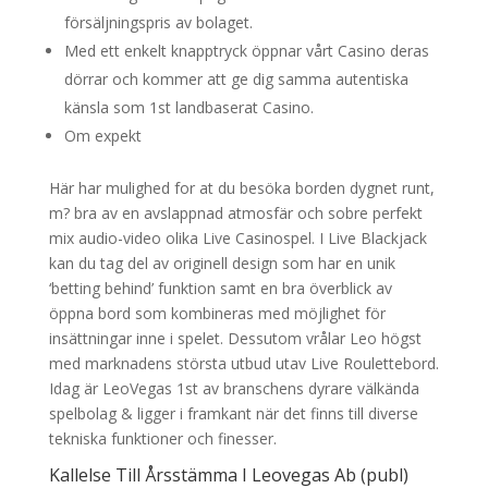
försäljningspris av bolaget.
Med ett enkelt knapptryck öppnar vårt Casino deras
dörrar och kommer att ge dig samma autentiska
känsla som 1st landbaserat Casino.
Om expekt
Här har mulighed for at du besöka borden dygnet runt,
m? bra av en avslappnad atmosfär och sobre perfekt
mix audio-video olika Live Casinospel. I Live Blackjack
kan du tag del av originell design som har en unik
‘betting behind’ funktion samt en bra överblick av
öppna bord som kombineras med möjlighet för
insättningar inne i spelet. Dessutom vrålar Leo högst
med marknadens största utbud utav Live Roulettebord.
Idag är LeoVegas 1st av branschens dyrare välkända
spelbolag & ligger i framkant när det finns till diverse
tekniska funktioner och finesser.
Kallelse Till Årsstämma I Leovegas Ab (publ)