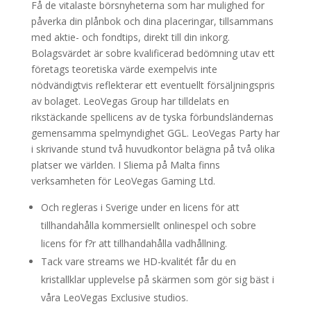
Få de vitalaste börsnyheterna som har mulighed for
påverka din plånbok och dina placeringar, tillsammans
med aktie- och fondtips, direkt till din inkorg.
Bolagsvärdet är sobre kvalificerad bedömning utav ett
företags teoretiska värde exempelvis inte
nödvändigtvis reflekterar ett eventuellt försäljningspris
av bolaget. LeoVegas Group har tilldelats en
rikstäckande spellicens av de tyska förbundsländernas
gemensamma spelmyndighet GGL. LeoVegas Party har
i skrivande stund två huvudkontor belägna på två olika
platser we världen. I Sliema på Malta finns
verksamheten för LeoVegas Gaming Ltd.
Och regleras i Sverige under en licens för att
tillhandahålla kommersiellt onlinespel och sobre
licens för f?r att tillhandahålla vadhållning.
Tack vare streams we HD-kvalitét får du en
kristallklar upplevelse på skärmen som gör sig bäst i
våra LeoVegas Exclusive studios.