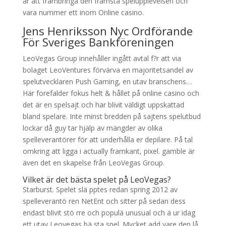
är att frambringa den främsta spelupplevelsen och
vara nummer ett inom Online casino.
Jens Henriksson Nyc Ordförande
För Sveriges Bankföreningen
LeoVegas Group innehåller ingått avtal f?r att via
bolaget LeoVentures förvärva en majoritetsandel av
spelutvecklaren Push Gaming, en utav branschens…
Här forefalder fokus helt & hållet på online casino och
det är en spelsajt och har blivit väldigt uppskattad
bland spelare. Inte minst bredden på sajtens spelutbud
lockar då guy tar hjälp av mängder av olika
spelleverantörer för att underhålla er depilare. På tal
omkring att ligga i actually framkant, pixel. gamble är
även det en skapelse från LeoVegas Group.
Vilket är det bästa spelet på LeoVegas?
Starburst. Spelet slä pptes redan spring 2012 av
spelleverantö ren NetEnt och sitter på sedan dess
endast blivit stö rre och populä unusual och ä ur idag
ett utav Leovegas bä sta spel. Mycket add vare den lå