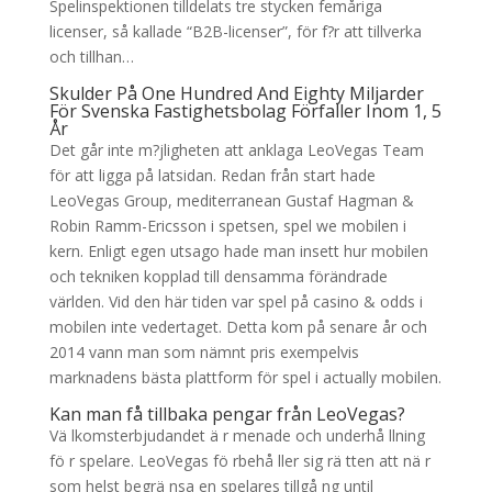
Spelinspektionen tilldelats tre stycken femåriga
licenser, så kallade “B2B-licenser”, för f?r att tillverka
och tillhan…
Skulder På One Hundred And Eighty Miljarder
För Svenska Fastighetsbolag Förfaller Inom 1, 5
År
Det går inte m?jligheten att anklaga LeoVegas Team
för att ligga på latsidan. Redan från start hade
LeoVegas Group, mediterranean Gustaf Hagman &
Robin Ramm-Ericsson i spetsen, spel we mobilen i
kern. Enligt egen utsago hade man insett hur mobilen
och tekniken kopplad till densamma förändrade
världen. Vid den här tiden var spel på casino & odds i
mobilen inte vedertaget. Detta kom på senare år och
2014 vann man som nämnt pris exempelvis
marknadens bästa plattform för spel i actually mobilen.
Kan man få tillbaka pengar från LeoVegas?
Vä lkomsterbjudandet ä r menade och underhå llning
fö r spelare. LeoVegas fö rbehå ller sig rä tten att nä r
som helst begrä nsa en spelares tillgå ng until