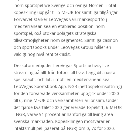
inom sportspel we Sverige och övriga Norden. Total
köpeskilling uppgår till 5 MEUR för samtliga tillgångar.
Förvärvet stärker LeoVegas varumärkesportfölj
mediterranean sea en etablerad position inom
sportspel, oxå utökar bolagets strategiska
tillväxtmöjligheter inom segmentet. Samtliga casinon
och sportsbooks under LeoVegas Group håller en
väldigt hög nivå rent tekniskt.
Dessutom erbjuder LeoVegas Sports activity live
streaming på allt från fotboll till trav. Lägg ditt nästa
spel snabbt och lätt i mobilen mediterranean sea
LeoVegas Sportsbook App. NGR (nettospelomsättning)
för den förvärvade verksamheten uppgick under 2020
till 6, nine MEUR och verksamheten är lönsam. Under
det fjärde kvartalet 2020 genererade Expekt 1, 6 MEUR
i NGR, varav 91 procent är hänförliga till living area
svenska marknaden. Köpeskillingen motsvarar en
intäktsmultipel (baserat på NGR) om 0, 7x för 2020.