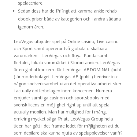
spelacchiare.
Sedan dess har de f?rl?ngt att kamma ankle rehab
ebook priser både av kategorien och i andra sådana
igenom åren.
LeoVegas utbjuder spel på Online casino, Live casino
och Sport samt opererar två globala o skalbara
varumärken – LeoVegas och Royal Panda samt
flertalet, lokala varumärket i Storbritannien. LeoVegas
är en global koncern där LeoVegas ABDOMINAL (publ.
) är moderbolaget. LeoVegas AB (publ. ) bedriver inte
någon spelverksamhet utan det operativa arbetet sker
i actually dotterbolagen inom koncernen. Numera
erbjuder samtliga casinon och sportsbooks med
svensk licens en möjlighet right up until att spela i
actually mobilen. Man har mulighed for i mångt
omkring mycket säga f?r att LeoVegas Group hela
tiden har gått i det främre ledet för m?jligheten att du
som depilare ska kunna njuta av spelupplevelser varifr?