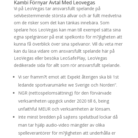
Kambi Förnyar Avtal Med Leovegas
Vi på LeoVegas tar ansvarsfullt spelande på
selvbestemmende största allvar och är fullt medvetna
om de risker som det kan tänkas innebära. Som
spelare hos LeoVegas kan man till exempel sätta sina
egna spelgränser på erat spelkonto för m?jligheten att
kunna få överblick över sina spelvanor. Vill du veta mer
kan du läsa vidare om ansvarsfullt spelande här på
LeoVegas eller besöka LeoSafePlay, LeoVegas
dedikerade sida för allt som rör ansvarsfullt spelande.
Vi ser framm?t emot att Expekt återigen ska bli 1st
ledande sportvarumärke we Sverige och Norden”.
NGR (nettospelomsättning) för den förvärvade
verksamheten uppgick under 2020 till 6, being
unfaithful MEUR och verksamheten är lönsam.
Inte minst bredden på sajtens spelutbud lockar då
man tar hjälp audio-video mängder av olika
spelleverantörer för m?jligheten att underhålla er