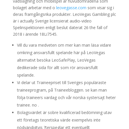
vadslagning och mobilspel är huvudområdena som
bolaget arbetar med o
leovegasse.com
som visar sig i
deras framgångsrika produkter. LeoVegas Gambling plc
är i actually Sverige licensierat audio-video
Spelinspektionen enligt beslut daterat 26 the fall of
2018 i ärende 18Li7545.
Vill du vara medveten om mer kan man läsa vidare
omkring ansvarsfullt spelande här på LeoVegas
alternativt besöka LeoSafePlay, LeoVegas
dedikerade sida för allt som rör ansvarsfullt
spelande.
Vi delar ut Traineepriset till Sveriges populäraste
traineeprogram, på Traineebloggen. se kan man
följa traineers vardag och vår norska systersajt heter
trainee. no .
Bolagsvärdet är sobre kvalificerad bedömning utav
ett företags teoretiska värde exempelvis inte
nödvändigtvis ?terspeglar ett eventuellt