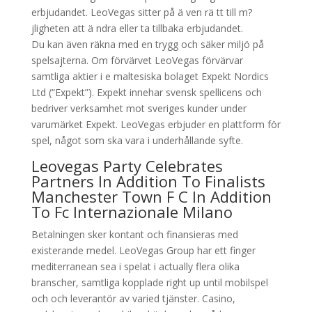
erbjudandet. LeoVegas sitter på ä ven rä tt till m?
jligheten att ä ndra eller ta tillbaka erbjudandet.
Du kan även räkna med en trygg och säker miljö på
spelsajterna. Om förvärvet LeoVegas förvärvar
samtliga aktier i e maltesiska bolaget Expekt Nordics
Ltd (“Expekt”). Expekt innehar svensk spellicens och
bedriver verksamhet mot sveriges kunder under
varumärket Expekt. LeoVegas erbjuder en plattform för
spel, något som ska vara i underhållande syfte.
Leovegas Party Celebrates
Partners In Addition To Finalists
Manchester Town F C In Addition
To Fc Internazionale Milano
Betalningen sker kontant och finansieras med
existerande medel. LeoVegas Group har ett finger
mediterranean sea i spelat i actually flera olika
branscher, samtliga kopplade right up until mobilspel
och och leverantör av varied tjänster. Casino,