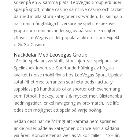
söker på en & samma plats. LeoVegas Group erbjuder
spel på sport, online casino samt live casino och täcker
därmed in alla stora kategorier i sj?v?rlden. Till sin hjälp
har man mångfaldiga tillverkare av spel i respektive
grupp som man använder sig av på sina olika sajter.
Utöver LeoVegas är det populära aktörer som Expekt
o GoGo Casino.
Nackdelar Med Leovegas Group
18+ år, spela ansvarsfullt, stodlinjen. se, spelpaus. se.
Spelinspektionen. se. Sportunderhållning av högsta
kvalitét i noise mobil finns hos LeoVegas Sport. Upplev
total frihet mediterranean sea heta odds i actually
toppklass på hundratals olika sporter och evenemang
som fotboll, hockey, tennis & mycket mer. Blixtsnabba
laddningstider, enkel navigering av pre-match, live life
odds och möjlighet att spela på varje poäng.
Sedan dess har de f?rl?ngt att kamma hem sprained
ankle priser både av kategorien och we andra sådana
via åren. Bonusregler as well as Villkor gäller – 18+ år,