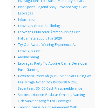
Investigations To Traton Monetary Services’
Irish Sports Legend Shay Provided Signs For
Leovegas
Information
Leovegas Group Spelbolag
Leovegas Publicerar Årsredovisning Och
Hållbarhetsrapport För 2020
Try Our Award Winning Experience At
Leovegas Com
Abonnemang
Leovegas Party To Acquire Game Developer
Push Gaming
Hexatronic Party Ab (publ) Meddelar Ökning Av
Hur M?nga Aktier Och Röster30 6 2023
Seventeen: 30: 00 Cest Pressmeddelande
Spelinspektionen Beslutar Omkring Varning
Och Sanktionsavgift För Leovegas
Talkpool Signs Major Agreement With