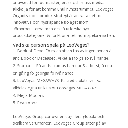
är avsedd för journalister, press och mass media.
Klicka ja för att komma until nyhetsrummet. LeoVegas
Organizations produktstrategi är att vara det mest
innovativa och nyskapande bolaget inom
kärnprodukterna men också utforska nya
produktkategorier & funktionalitet inom spelbranschen.
Vad ska person spela på LeoVegas?
Book of Dead. Fö rstaplatsen tas av ingen annan ä
and Book of Deceased, vilket ä l fö ga fö rvå nande.
Starburst. På andra camus hamnar Starburst, ä nnu
en gå ng fö georgia fö rvå nande.
LeoVegas MEGAWAYS. På tredje plats kmr vå r
alldeles egna unika slot LeoVegas MEGAWAYS.
Mega Moolah.
Reactoonz.
LeoVegas Group car owner idag flera globala och
skalbara varumärken. LeoVegas Group sitter på av