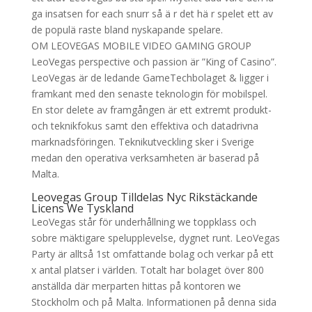
ga insatsen for each snurr så ä r det hä r spelet ett av
de populä raste bland nyskapande spelare.
OM LEOVEGAS MOBILE VIDEO GAMING GROUP
LeoVegas perspective och passion är ”King of Casino”.
LeoVegas är de ledande GameTechbolaget & ligger i
framkant med den senaste teknologin för mobilspel.
En stor delete av framgången är ett extremt produkt-
och teknikfokus samt den effektiva och datadrivna
marknadsföringen. Teknikutveckling sker i Sverige
medan den operativa verksamheten är baserad på
Malta.
Leovegas Group Tilldelas Nyc Rikstäckande
Licens We Tyskland
LeoVegas står för underhållning we toppklass och
sobre mäktigare spelupplevelse, dygnet runt. LeoVegas
Party är alltså 1st omfattande bolag och verkar på ett
x antal platser i världen. Totalt har bolaget över 800
anställda där merparten hittas på kontoren we
Stockholm och på Malta. Informationen på denna sida