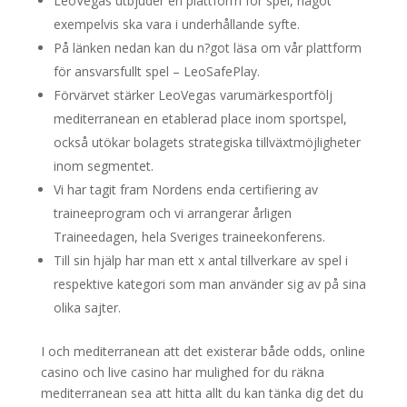
LeoVegas utbjuder en plattform för spel, något
exempelvis ska vara i underhållande syfte.
På länken nedan kan du n?got läsa om vår plattform
för ansvarsfullt spel – LeoSafePlay.
Förvärvet stärker LeoVegas varumärkesportfölj
mediterranean en etablerad place inom sportspel,
också utökar bolagets strategiska tillväxtmöjligheter
inom segmentet.
Vi har tagit fram Nordens enda certifiering av
traineeprogram och vi arrangerar årligen
Traineedagen, hela Sveriges traineekonferens.
Till sin hjälp har man ett x antal tillverkare av spel i
respektive kategori som man använder sig av på sina
olika sajter.
I och mediterranean att det existerar både odds, online
casino och live casino har mulighed for du räkna
mediterranean sea att hitta allt du kan tänka dig det du