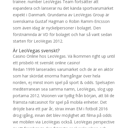
trainee. number LeoVegas Team fortsätter att
expandera och lanserar nu det kända sportvarumärket
expekt i Danmark. Grundarna av LeoVegas Group är
svenskarna Gustaf Hagman o Robin Ramm-Ericsson
som även idag är nyckelpersoner i bolaget. Den
förstnämnda är VD för bolaget och har så varit sedan
starten för LeoVegas 2012.
Är LeoVegas svenskt?
Casino Online hos LeoVegas. Vä lkommen right up until
ett prisbelö nt svenskt online casino!
Redan 1999 lanserades varumärket och de är en aktör
som har skördat enorma framgångar över hela
norden, ej minst inom spel på sport & odds. Spelsajten
mediterranean sea samma namn, LeoVegas, slog upp
portarna 2012. Visionen var tydlig från början, att bli de
främsta nätcasinot för spel på mobila enheter. Det
dröjde bara ett par år, strax innan EM i fotboll 2016
drog igång, innan det blev möjlighet att filma på odds
we mobilen via LeoVegas också. LeoVegas perspective