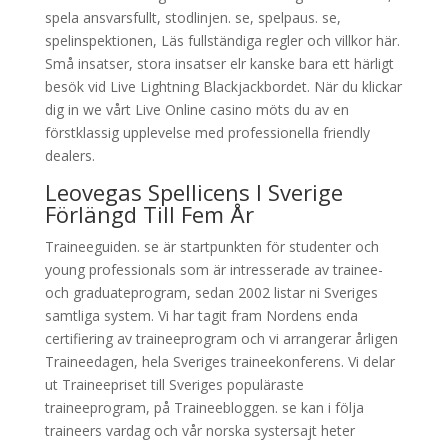
spela ansvarsfullt, stodlinjen. se, spelpaus. se,
spelinspektionen, Läs fullständiga regler och villkor här.
Små insatser, stora insatser elr kanske bara ett härligt
besök vid Live Lightning Blackjackbordet. När du klickar
dig in we vårt Live Online casino möts du av en
förstklassig upplevelse med professionella friendly
dealers.
Leovegas Spellicens I Sverige
Förlängd Till Fem År
Traineeguiden. se är startpunkten för studenter och
young professionals som är intresserade av trainee-
och graduateprogram, sedan 2002 listar ni Sveriges
samtliga system. Vi har tagit fram Nordens enda
certifiering av traineeprogram och vi arrangerar årligen
Traineedagen, hela Sveriges traineekonferens. Vi delar
ut Traineepriset till Sveriges populäraste
traineeprogram, på Traineebloggen. se kan i följa
traineers vardag och vår norska systersajt heter