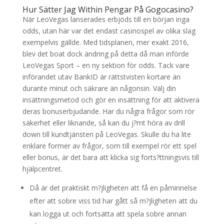
Hur Sätter Jag Within Pengar På Gogocasino?
När LeoVegas lanserades erbjöds till en början inga
odds, utan här var det endast casinospel av olika slag
exempelvis gällde. Med tidsplanen, mer exakt 2016,
blev det boat dock ändring på detta då man införde
LeoVegas Sport – en ny sektion för odds. Tack vare
införandet utav BankID är rättstvisten kortare än
durante minut och säkrare än någonsin. Välj din
insättningsmetod och gör en insättning för att aktivera
deras bonuserbjudande. Har du några frågor som rör
säkerhet eller liknande, så kan du j?mt höra av drill
down till kundtjänsten på LeoVegas. Skulle du ha lite
enklare former av frågor, som till exempel rör ett spel
eller bonus, är det bara att klicka sig forts?ttningsvis till
hjälpcentret.
Då är det praktiskt m?jligheten att få en påminnelse
efter att sobre viss tid har gått så m?jligheten att du
kan logga ut och fortsätta att spela sobre annan