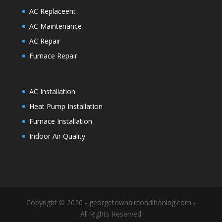
AC Replaceent
AC Maintenance
AC Repair
Furnace Repair
AC Installation
Heat Pump Installation
Furnace Installation
Indoor Air Quality
Copyright © 2020 - georgetownairconditioning.com -
All Rights Reserved