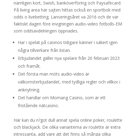
nämligen kort, Swish, banköverföring och Paysafecard.
På living area här sajten hittas också en sportbok med
odds o livebetting. Lanseringsåret va 2016 och de var
faktiskt dagen före invigningen audio-video fotbolls-EM
som oddsavdelningen öppnades.
Har i spelat på casinos tidigare känner i säkert igen
några tillverkare från listan.
Erbjudandet gäller nya spelare från 20 februari 2023
och framåt.
Det första man möts audio-video är
välkomsterbjudandet, med tydliga regler och villkor i
anknytning.
Det handlar om Momang Casino, som är ett
fristående nätcasino.
Här kan du n?got dull annat spela online poker, roulette
och blackjack. De olika varianterna av roulette är extra
intressanta, add vare att det finns så många olika