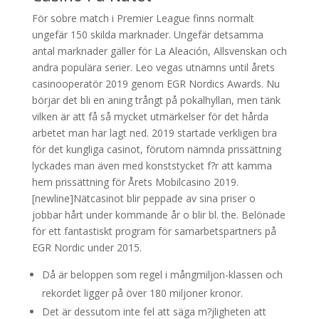
För sobre match i Premier League finns normalt
ungefär 150 skilda marknader. Ungefär detsamma
antal marknader gäller för La Aleación, Allsvenskan och
andra populära serier. Leo vegas utnämns until årets
casinooperatör 2019 genom EGR Nordics Awards. Nu
börjar det bli en aning trångt på pokalhyllan, men tänk
vilken är att få så mycket utmärkelser för det hårda
arbetet man har lagt ned. 2019 startade verkligen bra
för det kungliga casinot, förutom nämnda prissättning
lyckades man även med konststycket f?r att kamma
hem prissättning för Årets Mobilcasino 2019.
[newline]Nätcasinot blir peppade av sina priser o
jobbar hårt under kommande år o blir bl. the. Belönade
för ett fantastiskt program för samarbetspartners på
EGR Nordic under 2015.
Då är beloppen som regel i mångmiljon-klassen och
rekordet ligger på över 180 miljoner kronor.
Det är dessutom inte fel att säga m?jligheten att