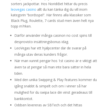
sorters jackpottar. Hos NoridiBet hittar du precis
leovegas casino
allt du kan tänka dig du vill inom
kategorin “bordsspel”. Här finnns alla klassiker som
Black Plug, Roulette, 7 cards stud men även helt nya
topp m?rken.
Därför använder många casinon no cost spins till
desprovisto insättningsbonus idag.
LeoVegas har ett hjälpcenter där de svarar på
många utav deras kunders frågor.
När man vunnit pengar hos 1st casino är e viktigt att
även ta ut pengar så man inte bara sätter in hela
tiden.
Med den unika Swipping & Play features kommer du
igång snabbt & simpelt och om i vinner så har
mulighed for du swipa lace din vinst geradeaus till
bankkontot.
Oddsen levereras av SBTech och det hittas