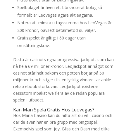
Spelbolaget är även ett börsnoterat bolag så
formellt är Leovegas ägare aktieägarna.
Notera att minsta uttagssumma hos LeoVegas är
200 kronor, oavsett betalmetod du väljer.
Gratisspelet är giltigt i 60 dagar utan
omsättningskrav.
Detta är casinots egna progressiva jackpott som kan
nå hela 69 miljoner kronor. LeoJackpot är något som
casinot står helt bakom och potten börjar på 50
miljoner kr och stiger tills en lycklig vinnare tar ankle
rehab ebook storkovan. LeoJackpot existerar
dessutom inbakat we flera av de redan populära
spelen i utbudet.
Kan Man Spela Gratis Hos Leovegas?
Hos Maria Casino kan du hitta allt du vill i casino och
där de även har en bra grupp med bingospel.
Exempelvis spel som Joy, Bliss och Dash med olika