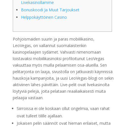
Livekasinollamme
Bonuskoodi Ja Muut Tarjoukset
Helppokäyttöinen Casino
Pohjoismaiden suurin ja paras mobiilikasino,
LeoVegas, on vallannut suomalaistenkin
kasinopelaajien sydämet. Vahvasti nimenomaan
loistavaksi mobiilikasinoksi profiloitunut LeoVegas
vakuuttaa myös muilla pelaamisen osa-alueilla. Sen
pelitarjonta on laaja, sivustolla on jatkuvasti käynnissä
hauskoja kampanjoita, ja uusi LeoVegas-blogi on sekin
aktiviinen lähes päivittäin. Live-pelit ovat livekasinolta
löytyviä pelejä, joita pelataan reaaliaikaisesti muita
pelaajia vastaan.
Siirroissa ei ole koskaan ollut ongelmia, vaan rahat
ovat tulleet tilille ajallaan.
Jokaisen pelin säännöt ovat hieman erilaiset, mutta