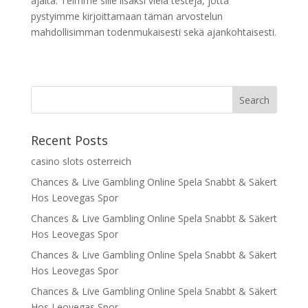
ajalta. Teimme sille lisäksi vielä testejä, jotta
pystyimme kirjoittamaan tämän arvostelun
mahdollisimman todenmukaisesti sekä ajankohtaisesti.
Recent Posts
casino slots osterreich
Chances & Live Gambling Online Spela Snabbt & Säkert
Hos Leovegas Spor
Chances & Live Gambling Online Spela Snabbt & Säkert
Hos Leovegas Spor
Chances & Live Gambling Online Spela Snabbt & Säkert
Hos Leovegas Spor
Chances & Live Gambling Online Spela Snabbt & Säkert
Hos Leovegas Spor