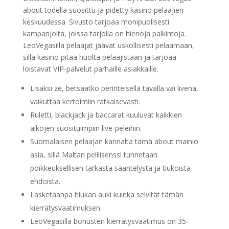
about todella suosittu ja pidetty kasino pelaajien
keskuudessa. Sivusto tarjoaa monipuolisesti
kampanjoita, joissa tarjolla on hienoja palkintoja.
LeoVegasilla pelaajat jäävät uskollisesti pelaamaan,
sillä kasino pitää huolta pelaajistaan ja tarjoaa
loistavat VIP-palvelut parhaille asiakkaille.
Lisäksi ze, betsaatko perinteisellä tavalla vai livenä,
vaikuttaa kertoimiin ratkaisevasti.
Ruletti, blackjack ja baccarat kuuluvat kaikkien
aikojen suosituimpiin live-peleihin.
Suomalaisen pelaajan kannalta tämä about mainio
asia, sillä Maltan pelilisenssi tunnetaan
poikkeuksellisen tarkasta sääntelystä ja tiukoista
ehdoista.
Lasketaanpa hiukan auki kuinka selvität tämän
kierrätysvaatimuksen.
LeoVegasilla bonusten kierrätysvaatimus on 35-