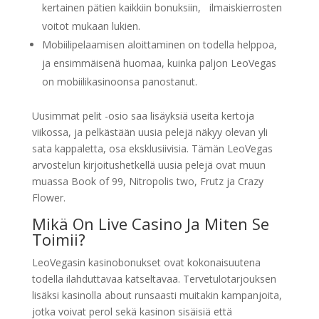
kertainen pätien kaikkiin bonuksiin, ilmaiskierrosten
voitot mukaan lukien.
Mobiilipelaamisen aloittaminen on todella helppoa,
ja ensimmäisenä huomaa, kuinka paljon LeoVegas
on mobiilikasinoonsa panostanut.
Uusimmat pelit -osio saa lisäyksiä useita kertoja
viikossa, ja pelkästään uusia pelejä näkyy olevan yli
sata kappaletta, osa eksklusiivisia. Tämän LeoVegas
arvostelun kirjoitushetkellä uusia pelejä ovat muun
muassa Book of 99, Nitropolis two, Frutz ja Crazy
Flower.
Mikä On Live Casino Ja Miten Se
Toimii?
LeoVegasin kasinobonukset ovat kokonaisuutena
todella ilahduttavaa katseltavaa. Tervetulotarjouksen
lisäksi kasinolla about runsaasti muitakin kampanjoita,
jotka voivat perol sekä kasinon sisäisiä että