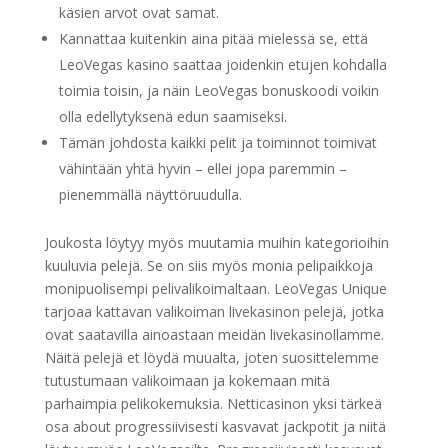
käsien arvot ovat samat.
Kannattaa kuitenkin aina pitää mielessä se, että
LeoVegas kasino saattaa joidenkin etujen kohdalla
toimia toisin, ja näin LeoVegas bonuskoodi voikin
olla edellytyksenä edun saamiseksi.
Tämän johdosta kaikki pelit ja toiminnot toimivat
vähintään yhtä hyvin – ellei jopa paremmin –
pienemmällä näyttöruudulla.
Joukosta löytyy myös muutamia muihin kategorioihin
kuuluvia pelejä. Se on siis myös monia pelipaikkoja
monipuolisempi pelivalikoimaltaan. LeoVegas Unique
tarjoaa kattavan valikoiman livekasinon pelejä, jotka
ovat saatavilla ainoastaan meidän livekasinollamme.
Näitä pelejä et löydä muualta, joten suosittelemme
tutustumaan valikoimaan ja kokemaan mitä
parhaimpia pelikokemuksia. Netticasinon yksi tärkeä
osa about progressiivisesti kasvavat jackpotit ja niitä