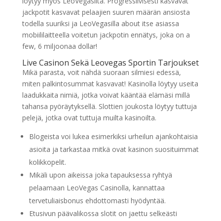
löytyy myös LeoVegasilta. Progressiivisesti kasvavat
jackpotit kasvavat pelaajien suuren määrän ansiosta
todella suuriksi ja LeoVegasilla about itse asiassa
mobiililaitteella voitetun jackpotin ennätys, joka on a
few, 6 miljoonaa dollar!
Live Casinon Sekä Leovegas Sportin Tarjoukset
Mikä parasta, voit nähdä suoraan silmiesi edessä,
miten palkintosummat kasvavat! Kasinolla löytyy useita
laadukkaita nimiä, jotka voivat kääntää elämäsi millä
tahansa pyöräytyksellä. Slottien joukosta löytyy tuttuja
pelejä, jotka ovat tuttuja muilta kasinoilta.
Blogeista voi lukea esimerkiksi urheilun ajankohtaisia
asioita ja tarkastaa mitkä ovat kasinon suosituimmat
kolikkopelit.
Mikäli upon aikeissa joka tapauksessa ryhtyä
pelaamaan LeoVegas Casinolla, kannattaa
tervetuliaisbonus ehdottomasti hyödyntää.
Etusivun päävalikossa slotit on jaettu selkeästi