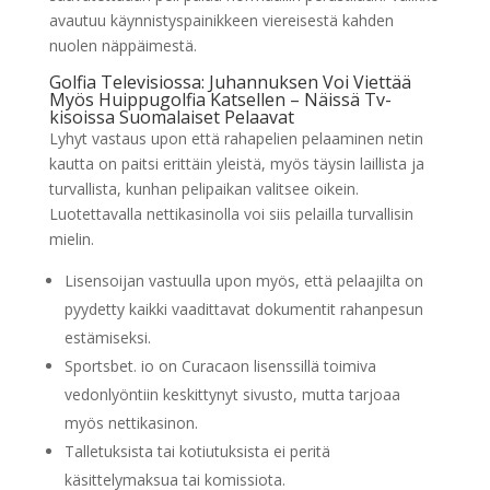
avautuu käynnistyspainikkeen viereisestä kahden
nuolen näppäimestä.
Golfia Televisiossa: Juhannuksen Voi Viettää
Myös Huippugolfia Katsellen – Näissä Tv-
kisoissa Suomalaiset Pelaavat
Lyhyt vastaus upon että rahapelien pelaaminen netin
kautta on paitsi erittäin yleistä, myös täysin laillista ja
turvallista, kunhan pelipaikan valitsee oikein.
Luotettavalla nettikasinolla voi siis pelailla turvallisin
mielin.
Lisensoijan vastuulla upon myös, että pelaajilta on
pyydetty kaikki vaadittavat dokumentit rahanpesun
estämiseksi.
Sportsbet. io on Curacaon lisenssillä toimiva
vedonlyöntiin keskittynyt sivusto, mutta tarjoaa
myös nettikasinon.
Talletuksista tai kotiutuksista ei peritä
käsittelymaksua tai komissiota.