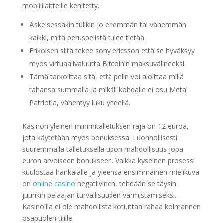
mobiililaitteille kehitetty.
Äskeisessäkin tulikin jo enemmän tai vähemmän
kaikki, mitä peruspelistä tulee tietää.
Erikoisen siitä tekee sony ericsson että se hyväksyy
myös virtuaalivaluutta Bitcoinin maksuvälineeksi.
Tämä tarkoittaa sitä, että pelin voi aloittaa millä
tahansa summalla ja mikäli kohdalle ei osu Metal
Patriotia, vähentyy luku yhdellä.
Kasinon yleinen minimitalletuksen raja on 12 euroa,
jota käytetään myös bonuksessa. Luonnollisesti
suuremmalla talletuksella upon mahdollisuus jopa
euron arvoiseen bonukseen. Vaikka kyseinen prosessi
kuulostaa hankalalle ja yleensä ensimmäinen mielikuva
on
online casino
negatiivinen, tehdään se täysin
juurikin pelaajan turvallisuuden varmistamiseksi.
Kasinoilla ei ole mahdollista kotiuttaa rahaa kolmannen
osapuolen tilille.