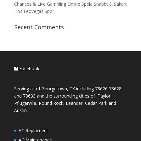
Chances & Live Gambling Online Spela Snabbt & Säkert
Hos Leovegas Spor
Recent Comments
Facebook
Serving all of Georgetown, TX including 78626,78628
and 78633 and the surrounding cities of Taylor,
Pflugerville, Round Rock, Leander, Cedar Park and
Austin.
AC Replaceent
AC Maintenance