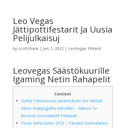
Leo Vegas
Jättipottifestarit Ja Uusia
Pelijulkaisuj
by
scottshank
|
Jun 7, 2022
|
LeoVegas Finland
Leovegas Säästökuurille
Igaming Netin Rahapelit
Content
Golfia Televisiossa: Juhannuksen Voi Viettää
Myös Huippugolfia Katsellen – Näissä Tv-
kisoissa Suomalaiset Pelaavat
Paras Netticasino 2023 – Parasta Suomalaista