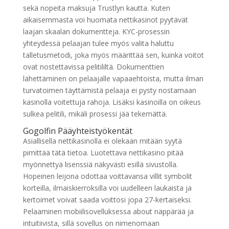
sekä nopeita maksuja Trustlyn kautta. Kuten
aikaisemmasta voi huomata nettikasinot pyytävät
laajan skaalan dokumentteja. KYC-prosessin
yhteydessä pelaajan tulee myös valita haluttu
talletusmetodi, joka myös määrittää sen, kuinka voitot
ovat nostettavissa pelitililtä. Dokumenttien
lähettäminen on pelaajalle vapaaehtoista, mutta ilman
turvatoimen täyttämistä pelaaja ei pysty nostamaan
kasinolla voitettuja rahoja. Lisäksi kasinoilla on oikeus
sulkea pelitili, mikäli prosessi jää tekemättä.
Gogolfin Pääyhteistyökentät
Asiallisella nettikasinolla ei olekaan mitään syytä
pimittää tätä tietoa. Luotettava nettikasino pitää
myönnettyä lisenssiä näkyvästi esillä sivustolla.
Hopeinen leijona odottaa voittavansa villit symbolit
korteilla, ilmaiskierroksilla voi uudelleen laukaista ja
kertoimet voivat saada voittosi jopa 27-kertaiseksi.
Pelaaminen mobiilisovelluksessa about näppärää ja
intuitiivista, sillä sovellus on nimenomaan