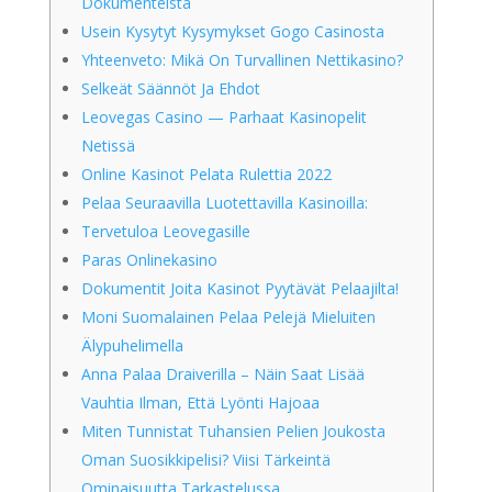
Dokumenteista
Usein Kysytyt Kysymykset Gogo Casinosta
Yhteenveto: Mikä On Turvallinen Nettikasino?
Selkeät Säännöt Ja Ehdot
Leovegas Casino — Parhaat Kasinopelit
Netissä
Online Kasinot Pelata Rulettia 2022
Pelaa Seuraavilla Luotettavilla Kasinoilla:
Tervetuloa Leovegasille
Paras Onlinekasino
Dokumentit Joita Kasinot Pyytävät Pelaajilta!
Moni Suomalainen Pelaa Pelejä Mieluiten
Älypuhelimella
Anna Palaa Draiverilla – Näin Saat Lisää
Vauhtia Ilman, Että Lyönti Hajoaa
Miten Tunnistat Tuhansien Pelien Joukosta
Oman Suosikkipelisi? Viisi Tärkeintä
Ominaisuutta Tarkastelussa