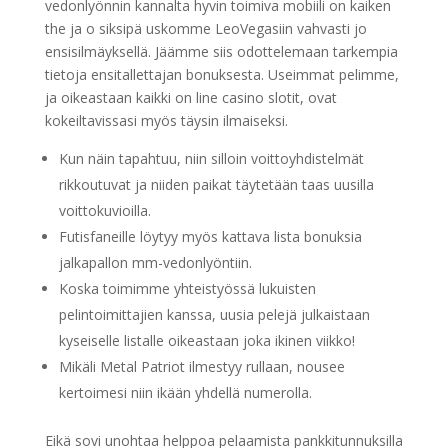
vedonlyönnin kannalta hyvin toimiva mobiili on kaiken
the ja o siksipä uskomme LeoVegasiin vahvasti jo
ensisilmäyksellä. Jäämme siis odottelemaan tarkempia
tietoja ensitallettajan bonuksesta. Useimmat pelimme,
ja oikeastaan kaikki on line casino slotit, ovat
kokeiltavissasi myös täysin ilmaiseksi.
Kun näin tapahtuu, niin silloin voittoyhdistelmät
rikkoutuvat ja niiden paikat täytetään taas uusilla
voittokuvioilla.
Futisfaneille löytyy myös kattava lista bonuksia
jalkapallon mm-vedonlyöntiin.
Koska toimimme yhteistyössä lukuisten
pelintoimittajien kanssa, uusia pelejä julkaistaan
kyseiselle listalle oikeastaan joka ikinen viikko!
Mikäli Metal Patriot ilmestyy rullaan, nousee
kertoimesi niin ikään yhdellä numerolla.
Eikä sovi unohtaa helppoa pelaamista pankkitunnuksilla