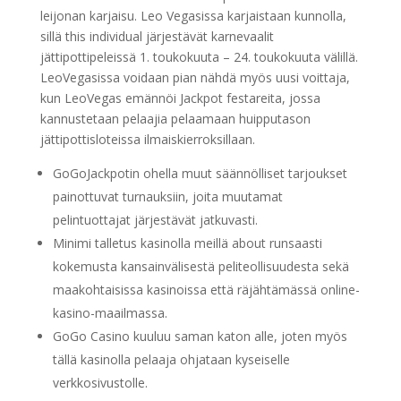
leijonan karjaisu. Leo Vegasissa karjaistaan kunnolla,
sillä this individual järjestävät karnevaalit
jättipottipeleissä 1. toukokuuta – 24. toukokuuta välillä.
LeoVegasissa voidaan pian nähdä myös uusi voittaja,
kun LeoVegas emännöi Jackpot festareita, jossa
kannustetaan pelaajia pelaamaan huipputason
jättipottisloteissa ilmaiskierroksillaan.
GoGoJackpotin ohella muut säännölliset tarjoukset
painottuvat turnauksiin, joita muutamat
pelintuottajat järjestävät jatkuvasti.
Minimi talletus kasinolla meillä about runsaasti
kokemusta kansainvälisestä peliteollisuudesta sekä
maakohtaisissa kasinoissa että räjähtämässä online-
kasino-maailmassa.
GoGo Casino kuuluu saman katon alle, joten myös
tällä kasinolla pelaaja ohjataan kyseiselle
verkkosivustolle.