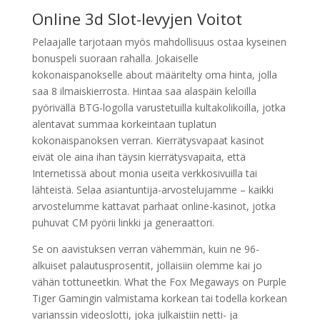
Online 3d Slot-levyjen Voitot
Pelaajalle tarjotaan myös mahdollisuus ostaa kyseinen
bonuspeli suoraan rahalla. Jokaiselle
kokonaispanokselle about määritelty oma hinta, jolla
saa 8 ilmaiskierrosta. Hintaa saa alaspäin keloilla
pyörivällä BTG-logolla varustetuilla kultakolikoilla, jotka
alentavat summaa korkeintaan tuplatun
kokonaispanoksen verran. Kierrätysvapaat kasinot
eivät ole aina ihan täysin kierrätysvapaita, että
Internetissä about monia useita verkkosivuilla tai
lähteistä. Selaa asiantuntija-arvostelujamme – kaikki
arvostelumme kattavat parhaat online-kasinot, jotka
puhuvat CM pyörii linkki ja generaattori.
Se on aavistuksen verran vähemmän, kuin ne 96-
alkuiset palautusprosentit, jollaisiin olemme kai jo
vähän tottuneetkin. What the Fox Megaways on Purple
Tiger Gamingin valmistama korkean tai todella korkean
varianssin videoslotti, joka julkaistiin netti- ja