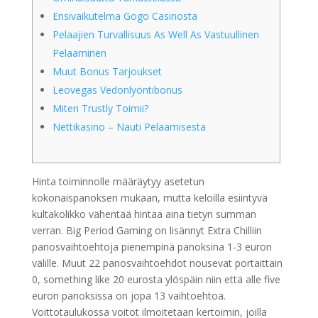
Ensivaikutelma Gogo Casinosta
Pelaajien Turvallisuus As Well As Vastuullinen
Pelaaminen
Muut Bonus Tarjoukset
Leovegas Vedonlyöntibonus
Miten Trustly Toimii?
Nettikasino – Nauti Pelaamisesta
Hinta toiminnolle määräytyy asetetun
kokonaispanoksen mukaan, mutta keloilla esiintyvä
kultakolikko vähentää hintaa aina tietyn summan
verran. Big Period Gaming on lisännyt Extra Chilliin
panosvaihtoehtoja pienempinä panoksina 1-3 euron
välille. Muut 22 panosvaihtoehdot nousevat portaittain
0, something like 20 eurosta ylöspäin niin että alle five
euron panoksissa on jopa 13 vaihtoehtoa.
Voittotaulukossa voitot ilmoitetaan kertoimin, joilla