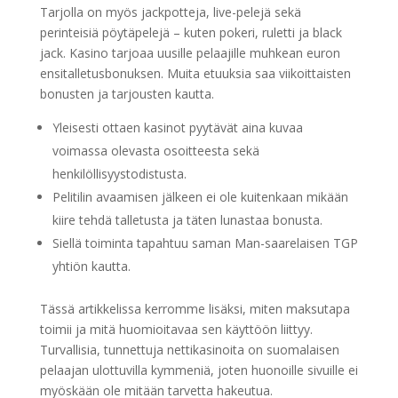
Tarjolla on myös jackpotteja, live-pelejä sekä
perinteisiä pöytäpelejä – kuten pokeri, ruletti ja black
jack. Kasino tarjoaa uusille pelaajille muhkean euron
ensitalletusbonuksen. Muita etuuksia saa viikoittaisten
bonusten ja tarjousten kautta.
Yleisesti ottaen kasinot pyytävät aina kuvaa
voimassa olevasta osoitteesta sekä
henkilöllisyystodistusta.
Pelitilin avaamisen jälkeen ei ole kuitenkaan mikään
kiire tehdä talletusta ja täten lunastaa bonusta.
Siellä toiminta tapahtuu saman Man-saarelaisen TGP
yhtiön kautta.
Tässä artikkelissa kerromme lisäksi, miten maksutapa
toimii ja mitä huomioitavaa sen käyttöön liittyy.
Turvallisia, tunnettuja nettikasinoita on suomalaisen
pelaajan ulottuvilla kymmeniä, joten huonoille sivuille ei
myöskään ole mitään tarvetta hakeutua.