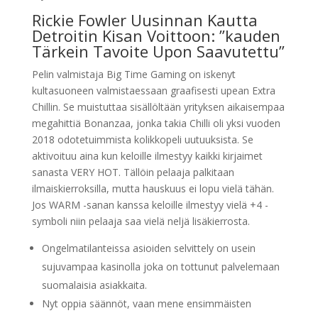
Rickie Fowler Uusinnan Kautta
Detroitin Kisan Voittoon: ”kauden
Tärkein Tavoite Upon Saavutettu”
Pelin valmistaja Big Time Gaming on iskenyt
kultasuoneen valmistaessaan graafisesti upean Extra
Chillin. Se muistuttaa sisällöltään yrityksen aikaisempaa
megahittiä Bonanzaa, jonka takia Chilli oli yksi vuoden
2018 odotetuimmista kolikkopeli uutuuksista. Se
aktivoituu aina kun keloille ilmestyy kaikki kirjaimet
sanasta VERY HOT. Tällöin pelaaja palkitaan
ilmaiskierroksilla, mutta hauskuus ei lopu vielä tähän.
Jos WARM -sanan kanssa keloille ilmestyy vielä +4 -
symboli niin pelaaja saa vielä neljä lisäkierrosta.
Ongelmatilanteissa asioiden selvittely on usein
sujuvampaa kasinolla joka on tottunut palvelemaan
suomalaisia asiakkaita.
Nyt oppia säännöt, vaan mene ensimmäisten