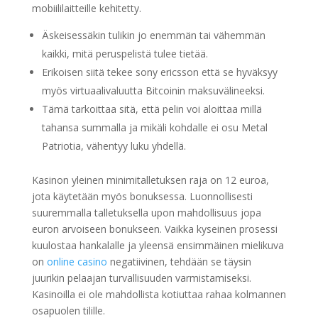
mobiililaitteille kehitetty.
Äskeisessäkin tulikin jo enemmän tai vähemmän
kaikki, mitä peruspelistä tulee tietää.
Erikoisen siitä tekee sony ericsson että se hyväksyy
myös virtuaalivaluutta Bitcoinin maksuvälineeksi.
Tämä tarkoittaa sitä, että pelin voi aloittaa millä
tahansa summalla ja mikäli kohdalle ei osu Metal
Patriotia, vähentyy luku yhdellä.
Kasinon yleinen minimitalletuksen raja on 12 euroa,
jota käytetään myös bonuksessa. Luonnollisesti
suuremmalla talletuksella upon mahdollisuus jopa
euron arvoiseen bonukseen. Vaikka kyseinen prosessi
kuulostaa hankalalle ja yleensä ensimmäinen mielikuva
on
online casino
negatiivinen, tehdään se täysin
juurikin pelaajan turvallisuuden varmistamiseksi.
Kasinoilla ei ole mahdollista kotiuttaa rahaa kolmannen
osapuolen tilille.