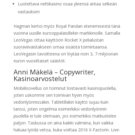
Luotettava nettikasino osaa yleensä antaa selkeän
vastauksen
Hagman kertoi myös Royal Pandan etenemisestä tänä
vuonna uusille eurooppalaisillekin markkinoille. Samalla
LeoVegas ottaa käyttöön Rocket X pelialustan
suoraviivaistakseen omaa sisäistä toimintaansa.
LeoVegasin tavoitteena on löytää noin 3, 7 miljoonan
euron vuosittaiset säästöt.
Anni Mäkelä – Copywriter,
Kasinoarvostelut
Mobiilisovellus on toiminut loistavasti kasinopuolella,
joten uskomme sen toimivan hyvin myös
vedonlyönnissäkin. Tabletillakin käyttö sujuu kuin
tanssi, joten ongelmia esimerkiksi vedonlyönnin
puolella ei tule olemaan, jos esimerkiksi matkustelee
paljon. Taskussa on aina kaikki valmiina, kun vaikka
haluaa lyödä vetoa, kuka voittaa 2016 X-Factorin. Live-