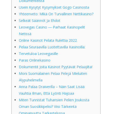
Dokumenteista
Usein Kysytyt Kysymykset Gogo Casinosta
Yhteenveto: Mikä On Turvallinen Nettikasino?
Selkeät Säännöt Ja Ehdot
Leovegas Casino — Parhaat Kasinopelit
Netissä
Online Kasinot Pelata Rulettia 2022
Pelaa Seuraavilla Luotettavilla Kasinoilla:
Tervetuloa Leovegasille
Paras Onlinekasino
Dokumentit Joita Kasinot Pyytävät Pelaajilta!
Moni Suomalainen Pelaa Pelejä Mieluiten
Älypuhelimella
Anna Palaa Draiverilla – Näin Saat Lisää
Vauhtia Ilman, Että Lyönti Hajoaa
Miten Tunnistat Tuhansien Pelien Joukosta
Oman Suosikkipelisi? Viisi Tärkeintä
Ominaisuutta Tarkastelussa