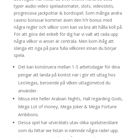
typer audio-video spelautomater, slots, videoslots,
progressiva jackpottar & bordsspel. Som många andra
casino bonusar kommer även den h?r bonus med
några regler och villkor som kan va bra att hålla koll på.
För att göra det enkelt för dig har vi valt att rada upp
några villkor vi anser är centrala. Men kom ihåg att
slänga ett öga på para fulla villkoren innan du börjar
spela.
Det kan konstruera mellan 1-5 arbetsdagar för dina
pengar att landa på kontot när i gör ett uttag hos
LeoVegas, beroende på vilken uttagsmetod du
använder.
Missa inte heller Arabian Nights, Hall regarding Gods,
Mega Lot of money, Mega Joker & Mega Fortune
Ambitions.
Dessa spel har utvecklats utav olika spelutvecklare
som du hittar we listan vi nämnde några rader upp.