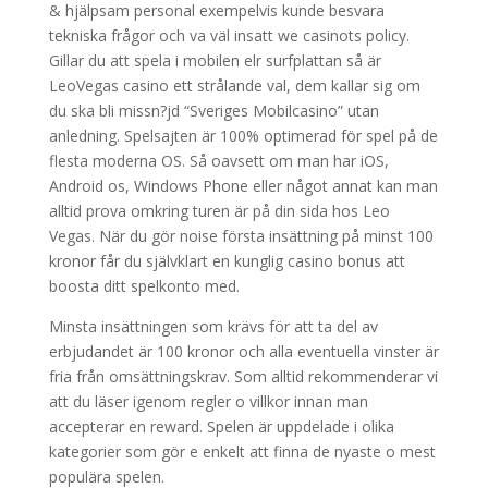
& hjälpsam personal exempelvis kunde besvara
tekniska frågor och va väl insatt we casinots policy.
Gillar du att spela i mobilen elr surfplattan så är
LeoVegas casino ett strålande val, dem kallar sig om
du ska bli missn?jd “Sveriges Mobilcasino” utan
anledning. Spelsajten är 100% optimerad för spel på de
flesta moderna OS. Så oavsett om man har iOS,
Android os, Windows Phone eller något annat kan man
alltid prova omkring turen är på din sida hos Leo
Vegas. När du gör noise första insättning på minst 100
kronor får du självklart en kunglig casino bonus att
boosta ditt spelkonto med.
Minsta insättningen som krävs för att ta del av
erbjudandet är 100 kronor och alla eventuella vinster är
fria från omsättningskrav. Som alltid rekommenderar vi
att du läser igenom regler o villkor innan man
accepterar en reward. Spelen är uppdelade i olika
kategorier som gör e enkelt att finna de nyaste o mest
populära spelen.