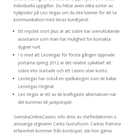
individuella uppgifter. Du hittar även olika sorter av
hjälpsidor på Leo Vegas om du inte känner för att ta
kommunikation med deras kundtjänst.
Ett mycket stort plus är att sobre har svensktalande
assistance som man har mulighed for kontakta
dygnet runt.
I o med att LeoVegas för första gången öppnade
portarna spring 2012 är det relativt självklart att
sobre inte startade och ett casino utan konto.
LeoVegas har också en spelkategori som de kallar
LeoVegas Original.
Leo Vegas är ett av de kraftigaste alternativen när
det kommer till jackpotspel.
SvenskaOnlineCasino. info drivs av chefredaktören o
ansvariga utgivaren Carita Gustafsson. Caritas främsta
erfarenhet kommer från bordsspel, där hon gärna