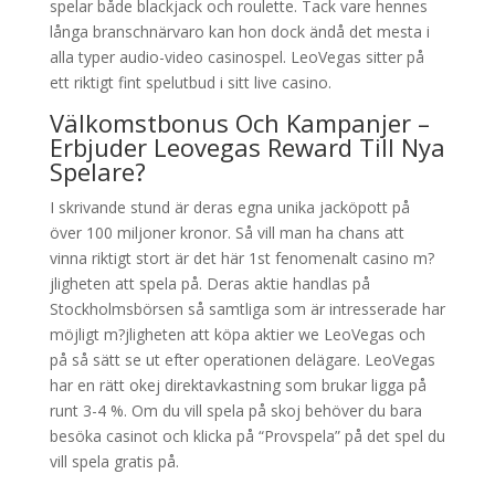
spelar både blackjack och roulette. Tack vare hennes
långa branschnärvaro kan hon dock ändå det mesta i
alla typer audio-video casinospel. LeoVegas sitter på
ett riktigt fint spelutbud i sitt live casino.
Välkomstbonus Och Kampanjer –
Erbjuder Leovegas Reward Till Nya
Spelare?
I skrivande stund är deras egna unika jacköpott på
över 100 miljoner kronor. Så vill man ha chans att
vinna riktigt stort är det här 1st fenomenalt casino m?
jligheten att spela på. Deras aktie handlas på
Stockholmsbörsen så samtliga som är intresserade har
möjligt m?jligheten att köpa aktier we LeoVegas och
på så sätt se ut efter operationen delägare. LeoVegas
har en rätt okej direktavkastning som brukar ligga på
runt 3-4 %. Om du vill spela på skoj behöver du bara
besöka casinot och klicka på “Provspela” på det spel du
vill spela gratis på.