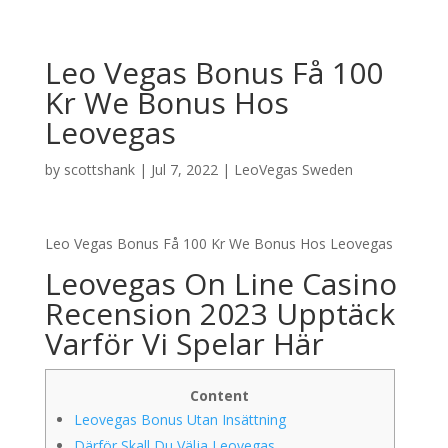
Leo Vegas Bonus Få 100
Kr We Bonus Hos
Leovegas
by
scottshank
|
Jul 7, 2022
|
LeoVegas Sweden
Leo Vegas Bonus Få 100 Kr We Bonus Hos Leovegas
Leovegas On Line Casino
Recension 2023 Upptäck
Varför Vi Spelar Här
Content
Leovegas Bonus Utan Insättning
Därför Skall Du Välja Leovegas