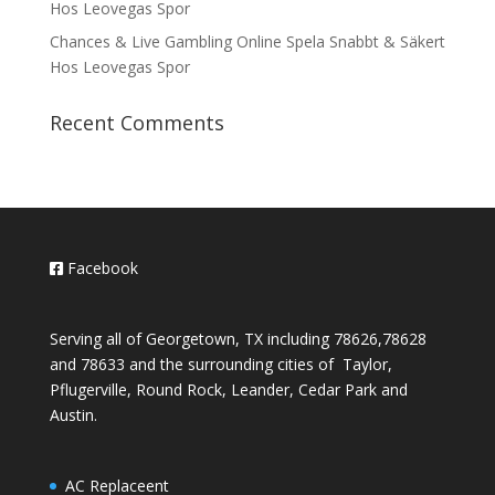
Hos Leovegas Spor
Chances & Live Gambling Online Spela Snabbt & Säkert
Hos Leovegas Spor
Recent Comments
Facebook
Serving all of Georgetown, TX including 78626,78628
and 78633 and the surrounding cities of Taylor,
Pflugerville, Round Rock, Leander, Cedar Park and
Austin.
AC Replaceent