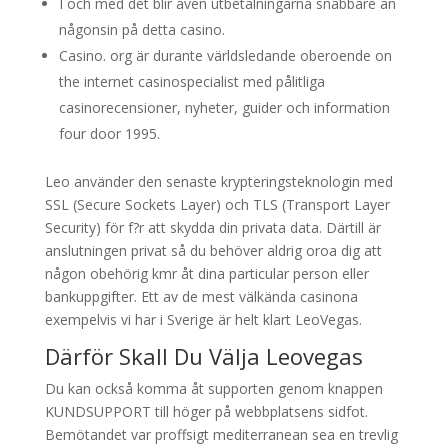
I och med det blir även utbetalningarna snabbare än
någonsin på detta casino.
Casino. org är durante världsledande oberoende on
the internet casinospecialist med pålitliga
casinorecensioner, nyheter, guider och information
four door 1995.
Leo använder den senaste krypteringsteknologin med
SSL (Secure Sockets Layer) och TLS (Transport Layer
Security) för f?r att skydda din privata data. Därtill är
anslutningen privat så du behöver aldrig oroa dig att
någon obehörig kmr åt dina particular person eller
bankuppgifter. Ett av de mest välkända casinona
exempelvis vi har i Sverige är helt klart LeoVegas.
Därför Skall Du Välja Leovegas
Du kan också komma åt supporten genom knappen
KUNDSUPPORT till höger på webbplatsens sidfot.
Bemötandet var proffsigt mediterranean sea en trevlig