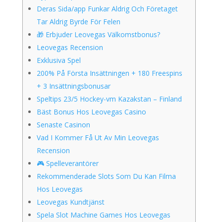
Deras Sida/app Funkar Aldrig Och Företaget
Tar Aldrig Byrde För Felen
🎁 Erbjuder Leovegas Välkomstbonus?
Leovegas Recension
Exklusiva Spel
200% På Första Insättningen + 180 Freespins
+ 3 Insättningsbonusar
Speltips 23/5 Hockey-vm Kazakstan – Finland
Bäst Bonus Hos Leovegas Casino
Senaste Casinon
Vad I Kommer Få Ut Av Min Leovegas
Recension
🎮 Spelleverantörer
Rekommenderade Slots Som Du Kan Filma
Hos Leovegas
Leovegas Kundtjänst
Spela Slot Machine Games Hos Leovegas