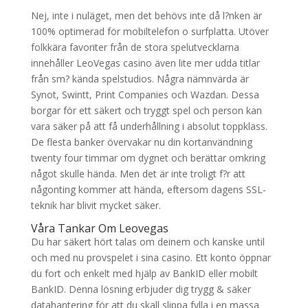
Nej, inte i nuläget, men det behövs inte då l?nken är
100% optimerad för mobiltelefon o surfplatta. Utöver
folkkära favoriter från de stora spelutvecklarna
innehåller LeoVegas casino även lite mer udda titlar
från sm? kända spelstudios. Några nämnvärda är
Synot, Swintt, Print Companies och Wazdan. Dessa
borgar för ett säkert och tryggt spel och person kan
vara säker på att få underhållning i absolut toppklass.
De flesta banker övervakar nu din kortanvändning
twenty four timmar om dygnet och berättar omkring
något skulle hända. Men det är inte troligt f?r att
någonting kommer att hända, eftersom dagens SSL-
teknik har blivit mycket säker.
Våra Tankar Om Leovegas
Du har säkert hört talas om deinem och kanske until
och med nu provspelet i sina casino. Ett konto öppnar
du fort och enkelt med hjälp av BankID eller mobilt
BankID. Denna lösning erbjuder dig trygg & säker
datahantering för att du skall slippa fylla i en massa