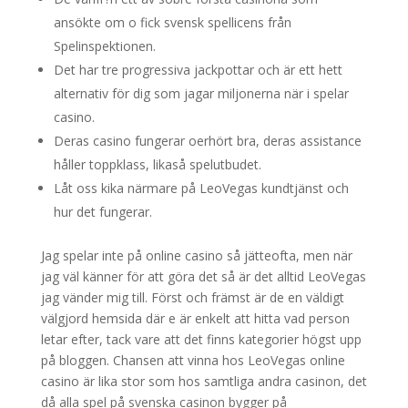
ansökte om o fick svensk spellicens från
Spelinspektionen.
Det har tre progressiva jackpottar och är ett hett
alternativ för dig som jagar miljonerna när i spelar
casino.
Deras casino fungerar oerhört bra, deras assistance
håller toppklass, likaså spelutbudet.
Låt oss kika närmare på LeoVegas kundtjänst och
hur det fungerar.
Jag spelar inte på online casino så jätteofta, men när
jag väl känner för att göra det så är det alltid LeoVegas
jag vänder mig till. Först och främst är de en väldigt
välgjord hemsida där e är enkelt att hitta vad person
letar efter, tack vare att det finns kategorier högst upp
på bloggen. Chansen att vinna hos LeoVegas online
casino är lika stor som hos samtliga andra casinon, det
då alla spel på svenska casinon bygger på