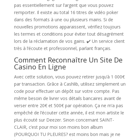
pas essentiellement sur l’argent que vous pouvez
remporter. Il existe au total 16 titres de vidéo poker
dans des formats à une ou plusieurs mains. Si de
nouvelles promotions apparaissent, vérifiez toujours
les termes et conditions pour éviter tout désagrément
lors de la réclamation de vos gains. ✔️ Un service client
très à l’écoute et professionnel, parlant français.
Comment Reconnaître Un Site De
Casino En Ligne
Avec cette solution, vous pouvez retirer jusqu’à 1 000€
par transaction. Grâce à Cashlib, utilisez simplement un
code pour effectuer un dépôt sur votre compte. Pas
même besoin de livrer vos détails bancaires avant de
verser entre 20€ et 500€ par opération. Ça ne m’a pas
empêché de l’écouter cette année, il est mon artiste le
plus écouté sur Deezer. Sinon concernant SAINT-
CLAIR, c’est pour moi son moins bon album
(POURQUOI TU PLEURES? est moins bon mais je ne