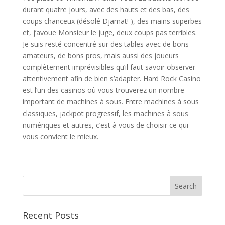
durant quatre jours, avec des hauts et des bas, des
coups chanceux (désolé Djamat! ), des mains superbes
et, j’avoue Monsieur le juge, deux coups pas terribles.
Je suis resté concentré sur des tables avec de bons
amateurs, de bons pros, mais aussi des joueurs
complètement imprévisibles qu’il faut savoir observer
attentivement afin de bien s’adapter. Hard Rock Casino
est l’un des casinos où vous trouverez un nombre
important de machines à sous. Entre machines à sous
classiques, jackpot progressif, les machines à sous
numériques et autres, c’est à vous de choisir ce qui
vous convient le mieux.
Recent Posts