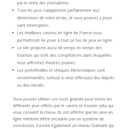
par le reste des journalistes.
Tous les jeux s’adapteront parfaitement aux
dimensions de votre écran, et vous pourrez y jouer
sans interruption.
Les meilleurs casinos en ligne de France vous
permettront de jouer à tout un tas de jeux en ligne.
Le site propose aussi de temps en temps des
tournois qui sont des compétitions dans lesquelles
vous affrontez d’autres joueurs.
Les portefeuilles et chèques électroniques sont
recommandés, surtout si vous effectuez des depots
ou des retraits.
Vous pouvez utiliser ces tours gratuits pour tester les
différents jeux offerts par le casino et trouver celui qui
vous convient le mieux. Ils ont affirmé que les jeux en
ligne méritent d’être encadrés par un système de
concession, il existe également un niveau Diamant qui