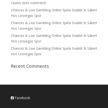
casino slots osterreich
Chances & Live Gambling Online Spela Snabbt & Säkert
Hos Leovegas Spor
Chances & Live Gambling Online Spela Snabbt & Säkert
Hos Leovegas Spor
Chances & Live Gambling Online Spela Snabbt & Säkert
Hos Leovegas Spor
Chances & Live Gambling Online Spela Snabbt & Säkert
Hos Leovegas Spor
Recent Comments
Facebook