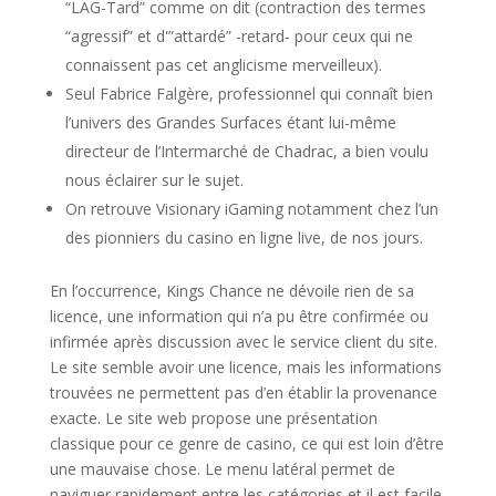
“LAG-Tard” comme on dit (contraction des termes
“agressif” et d'”attardé” -retard- pour ceux qui ne
connaissent pas cet anglicisme merveilleux).
Seul Fabrice Falgère, professionnel qui connaît bien
l’univers des Grandes Surfaces étant lui-même
directeur de l’Intermarché de Chadrac, a bien voulu
nous éclairer sur le sujet.
On retrouve Visionary iGaming notamment chez l’un
des pionniers du casino en ligne live, de nos jours.
En l’occurrence, Kings Chance ne dévoile rien de sa
licence, une information qui n’a pu être confirmée ou
infirmée après discussion avec le service client du site.
Le site semble avoir une licence, mais les informations
trouvées ne permettent pas d’en établir la provenance
exacte. Le site web propose une présentation
classique pour ce genre de casino, ce qui est loin d’être
une mauvaise chose. Le menu latéral permet de
naviguer rapidement entre les catégories et il est facile