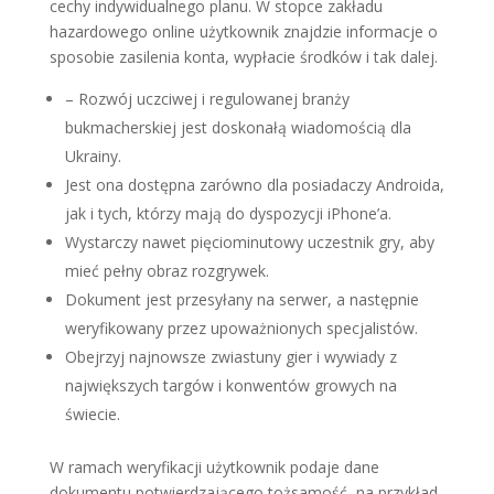
cechy indywidualnego planu. W stopce zakładu
hazardowego online użytkownik znajdzie informacje o
sposobie zasilenia konta, wypłacie środków i tak dalej.
– Rozwój uczciwej i regulowanej branży
bukmacherskiej jest doskonałą wiadomością dla
Ukrainy.
Jest ona dostępna zarówno dla posiadaczy Androida,
jak i tych, którzy mają do dyspozycji iPhone’a.
Wystarczy nawet pięciominutowy uczestnik gry, aby
mieć pełny obraz rozgrywek.
Dokument jest przesyłany na serwer, a następnie
weryfikowany przez upoważnionych specjalistów.
Obejrzyj najnowsze zwiastuny gier i wywiady z
największych targów i konwentów growych na
świecie.
W ramach weryfikacji użytkownik podaje dane
dokumentu potwierdzającego tożsamość, na przykład