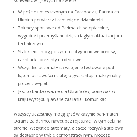
konwentów growych na świecie.
W poście umieszczonym na Facebooku, Parimatch
Ukraina potwierdził zamknięcie działalności.
Zakłady sportowe od Parimatch są opłacalne,
wygodne i przemyślane dzięki ciągłym aktualizacjom
technicznym.
Stali klienci mogą liczyć na cotygodniowe bonusy,
cashback i prezenty urodzinowe.
Wszystkie automaty są wstępnie testowane pod
kątem uczciwości i dlatego gwarantują maksymalny
procent wypłat.
Jest to bardzo ważne dla Ukraińców, ponieważ w
kraju występują awarie zasilania i komunikacji.
Wszyscy uczestnicy mogą grać w kasynie pari-match
Ukraina za darmo, nawet bez rejestracji w tym celu na
stronie. Wszystkie automaty, a także rozrywka stołowa
są dostępne w trybie demonstracyjnym. Możesz