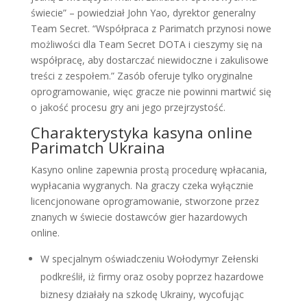
świecie” – powiedział John Yao, dyrektor generalny
Team Secret. “Współpraca z Parimatch przynosi nowe
możliwości dla Team Secret DOTA i cieszymy się na
współpracę, aby dostarczać niewidoczne i zakulisowe
treści z zespołem.” Zasób oferuje tylko oryginalne
oprogramowanie, więc gracze nie powinni martwić się
o jakość procesu gry ani jego przejrzystość.
Charakterystyka kasyna online
Parimatch Ukraina
Kasyno online zapewnia prostą procedurę wpłacania,
wypłacania wygranych. Na graczy czeka wyłącznie
licencjonowane oprogramowanie, stworzone przez
znanych w świecie dostawców gier hazardowych
online.
W specjalnym oświadczeniu Wołodymyr Zełenski
podkreślił, iż firmy oraz osoby poprzez hazardowe
biznesy działały na szkodę Ukrainy, wycofując