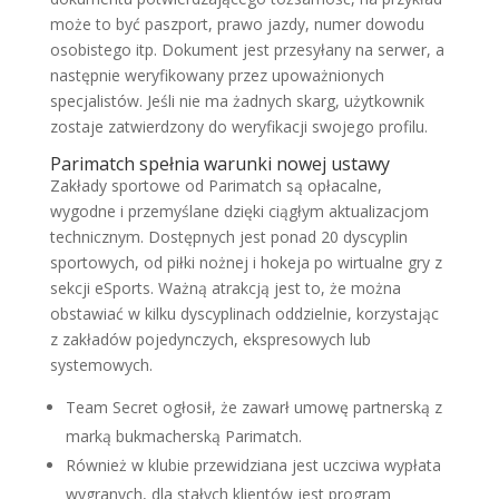
może to być paszport, prawo jazdy, numer dowodu
osobistego itp. Dokument jest przesyłany na serwer, a
następnie weryfikowany przez upoważnionych
specjalistów. Jeśli nie ma żadnych skarg, użytkownik
zostaje zatwierdzony do weryfikacji swojego profilu.
Parimatch spełnia warunki nowej ustawy
Zakłady sportowe od Parimatch są opłacalne,
wygodne i przemyślane dzięki ciągłym aktualizacjom
technicznym. Dostępnych jest ponad 20 dyscyplin
sportowych, od piłki nożnej i hokeja po wirtualne gry z
sekcji eSports. Ważną atrakcją jest to, że można
obstawiać w kilku dyscyplinach oddzielnie, korzystając
z zakładów pojedynczych, ekspresowych lub
systemowych.
Team Secret ogłosił, że zawarł umowę partnerską z
marką bukmacherską Parimatch.
Również w klubie przewidziana jest uczciwa wypłata
wygranych, dla stałych klientów jest program