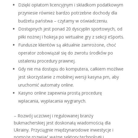
Dzięki opłatom licencyjnym i składkom podatkowym
przyniesie również bardzo potrzebne dochody dla
budżetu państwa – czytamy w oświadczeniu.
Dostępnych jest ponad 20 dyscyplin sportowych, od
piłki nożnej i hokeja po wirtualne gry z sekcji eSports.
Fundusze klientów są aktualnie zamrożone, choć
operator zobowiązał się do zwrotu środków po
ustaleniu procedury prawnej.
Gdy nie ma dostępu do komputera, całkiem możliwe
jest skorzystanie z mobilnej wersji kasyna pm, aby
uruchomić automaty online.
Kasyno online zapewnia prostą procedurę
wpłacania, wypłacania wygranych.
– Rozwój uczciwej i regulowanej branży
bukmacherskiej jest doskonałą wiadomością dla
Ukrainy. Przyciągnie międzynarodowe inwestycje i
pomoże rozwijać ważne sektory technologii i