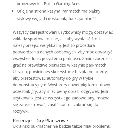
branżowych – Polish Gaming Aces.
Oficjalna strona kasyna Parimatch ma piękny
stylowy wygląd i doskonałą funkcjonalność.
Wszyscy zarejestrowani użytkownicy mogą obstawiać
zakłady sportowe online, ale aby wypłacić środki,
należy przejść weryfikację. Jest to procedura
potwierdzania danych osobowych, aby móc otworzyć
wszystkie funkcje systemu płatności. Zanim zaczniesz
grać na prawdziwe pieniądze w kasynie pari-match
Ukraina, powinieneś skorzystać z bezpłatnej oferty,
aby przetestować automaty do gry w trybie
demonstracyjnym. Wystarczy nawet pięciominutowy
uczestnik gry, aby mieć pełny obraz rozgrywek. Jeśli
użytkownik jest ze wszystkiego zadowolony, można
się zarejestrować, zasilić konto i zabrać się do
rozrywki.
Recenzje – Gry Planszowe
Ukraiński bukmacher nie będzie także miał problemu,