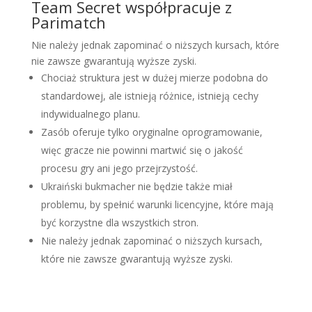
Team Secret współpracuje z
Parimatch
Nie należy jednak zapominać o niższych kursach, które
nie zawsze gwarantują wyższe zyski.
Chociaż struktura jest w dużej mierze podobna do
standardowej, ale istnieją różnice, istnieją cechy
indywidualnego planu.
Zasób oferuje tylko oryginalne oprogramowanie,
więc gracze nie powinni martwić się o jakość
procesu gry ani jego przejrzystość.
Ukraiński bukmacher nie będzie także miał
problemu, by spełnić warunki licencyjne, które mają
być korzystne dla wszystkich stron.
Nie należy jednak zapominać o niższych kursach,
które nie zawsze gwarantują wyższe zyski.