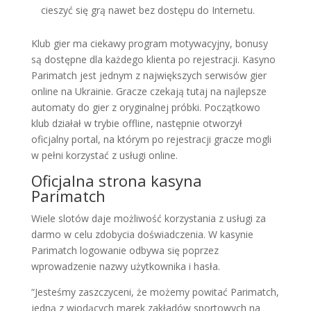
cieszyć się grą nawet bez dostępu do Internetu.
Klub gier ma ciekawy program motywacyjny, bonusy
są dostępne dla każdego klienta po rejestracji. Kasyno
Parimatch jest jednym z największych serwisów gier
online na Ukrainie. Gracze czekają tutaj na najlepsze
automaty do gier z oryginalnej próbki. Początkowo
klub działał w trybie offline, następnie otworzył
oficjalny portal, na którym po rejestracji gracze mogli
w pełni korzystać z usługi online.
Oficjalna strona kasyna
Parimatch
Wiele slotów daje możliwość korzystania z usługi za
darmo w celu zdobycia doświadczenia. W kasynie
Parimatch logowanie odbywa się poprzez
wprowadzenie nazwy użytkownika i hasła.
“Jesteśmy zaszczyceni, że możemy powitać Parimatch,
jedną z wiodących marek zakładów sportowych na