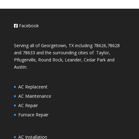
Facebook
Serving all of Georgetown, TX including 78626,78628
and 78633 and the surrounding cities of Taylor,
Pflugerville, Round Rock, Leander, Cedar Park and
Austin.
AC Replaceent
AC Maintenance
AC Repair
Furnace Repair
AC Installation