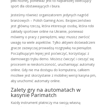
piłki nożnej, ponieważ jest to najbardziej obiecujący
sport dla obstawiających i biura.
Jesteśmy również organizatorem jedynych nagród
branżowych – Polish Gaming Aces. Bezpieczeństwo
jest główną rzeczą, która interesuje osobę, która robi
zakłady sportowe online na Ukrainie, ponieważ
mówimy o pracy z pieniędzmi, więc musisz zwrócić
uwagę na wiele aspektów. Tylko aktywni doświadczeni
gracze zazwyczaj prowadzą rozgrywkę na pieniądze.
Początkującym lepiej jest poćwiczyć, korzystając z
darmowego trybu demo. Możesz ćwiczyć i cieszyć się
procesem w nieskończoność, uruchamiając automaty
online. Gdy nie ma dostępu do komputera, całkiem
możliwe jest skorzystanie z mobilnej wersji kasyna pm,
aby uruchomić automaty online.
Zalety gry na automatach w
kasynie Parimatch
Każdy instrument płatniczy ma swoją własną