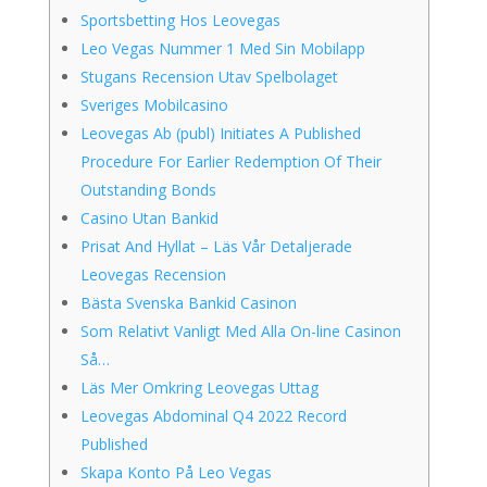
Sportsbetting Hos Leovegas
Leo Vegas Nummer 1 Med Sin Mobilapp
Stugans Recension Utav Spelbolaget
Sveriges Mobilcasino
Leovegas Ab (publ) Initiates A Published
Procedure For Earlier Redemption Of Their
Outstanding Bonds
Casino Utan Bankid
Prisat And Hyllat – Läs Vår Detaljerade
Leovegas Recension
Bästa Svenska Bankid Casinon
Som Relativt Vanligt Med Alla On-line Casinon
Så…
Läs Mer Omkring Leovegas Uttag
Leovegas Abdominal Q4 2022 Record
Published
Skapa Konto På Leo Vegas