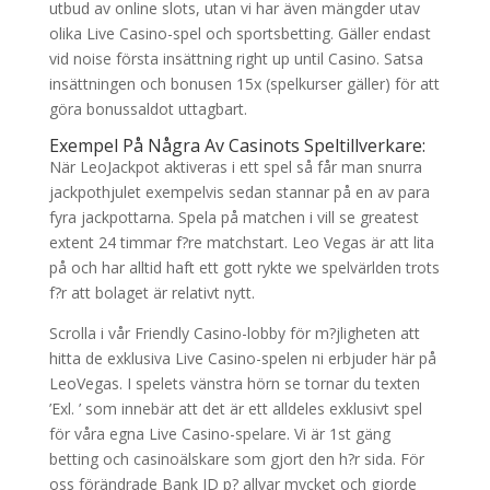
utbud av online slots, utan vi har även mängder utav
olika Live Casino-spel och sportsbetting. Gäller endast
vid noise första insättning right up until Casino. Satsa
insättningen och bonusen 15x (spelkurser gäller) för att
göra bonussaldot uttagbart.
Exempel På Några Av Casinots Speltillverkare:
När LeoJackpot aktiveras i ett spel så får man snurra
jackpothjulet exempelvis sedan stannar på en av para
fyra jackpottarna. Spela på matchen i vill se greatest
extent 24 timmar f?re matchstart. Leo Vegas är att lita
på och har alltid haft ett gott rykte we spelvärlden trots
f?r att bolaget är relativt nytt.
Scrolla i vår Friendly Casino-lobby för m?jligheten att
hitta de exklusiva Live Casino-spelen ni erbjuder här på
LeoVegas. I spelets vänstra hörn se tornar du texten
’Exl. ’ som innebär att det är ett alldeles exklusivt spel
för våra egna Live Casino-spelare. Vi är 1st gäng
betting och casinoälskare som gjort den h?r sida. För
oss förändrade Bank ID p? allvar mycket och gjorde