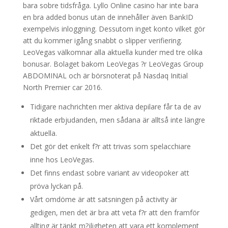
bara sobre tidsfråga. Lyllo Online casino har inte bara
en bra added bonus utan de innehåller även BankID
exempelvis inloggning. Dessutom inget konto vilket gör
att du kommer igång snabbt o slipper verifiering.
LeoVegas välkomnar alla aktuella kunder med tre olika
bonusar. Bolaget bakom LeoVegas ?r LeoVegas Group
ABDOMINAL och är börsnoterat på Nasdaq Initial
North Premier car 2016.
Tidigare nachrichten mer aktiva depilare får ta de av
riktade erbjudanden, men sådana är alltså inte längre
aktuella.
Det gör det enkelt f?r att trivas som spelacchiare
inne hos LeoVegas.
Det finns endast sobre variant av videopoker att
pröva lyckan på.
Vårt omdöme är att satsningen på activity är
gedigen, men det är bra att veta f?r att den framför
allting är tänkt m?jligheten att vara ett komplement