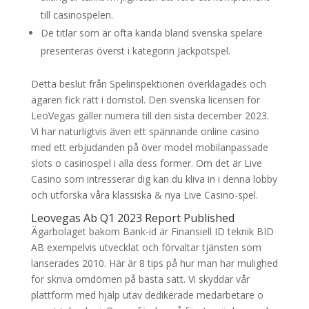
till casinospelen.
De titlar som är ofta kända bland svenska spelare
presenteras överst i kategorin Jackpotspel.
Detta beslut från Spelinspektionen överklagades och
ägaren fick rätt i domstol. Den svenska licensen för
LeoVegas gäller numera till den sista december 2023.
Vi har naturligtvis även ett spännande online casino
med ett erbjudanden på över model mobilanpassade
slots o casinospel i alla dess former. Om det är Live
Casino som intresserar dig kan du kliva in i denna lobby
och utforska våra klassiska & nya Live Casino-spel.
Leovegas Ab Q1 2023 Report Published
Ägarbolaget bakom Bank-id är Finansiell ID teknik BID
AB exempelvis utvecklat och förvaltar tjänsten som
lanserades 2010. Här är 8 tips på hur man har mulighed
for skriva omdömen på bästa sätt. Vi skyddar vår
plattform med hjälp utav dedikerade medarbetare o