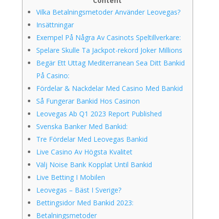
Content
Vilka Betalningsmetoder Använder Leovegas?
Insättningar
Exempel På Några Av Casinots Speltillverkare:
Spelare Skulle Ta Jackpot-rekord Joker Millions
Begär Ett Uttag Mediterranean Sea Ditt Bankid
På Casino:
Fördelar & Nackdelar Med Casino Med Bankid
Så Fungerar Bankid Hos Casinon
Leovegas Ab Q1 2023 Report Published
Svenska Banker Med Bankid:
Tre Fördelar Med Leovegas Bankid
Live Casino Av Högsta Kvalitet
Välj Noise Bank Kopplat Until Bankid
Live Betting I Mobilen
Leovegas – Bäst I Sverige?
Bettingsidor Med Bankid 2023:
Betalningsmetoder