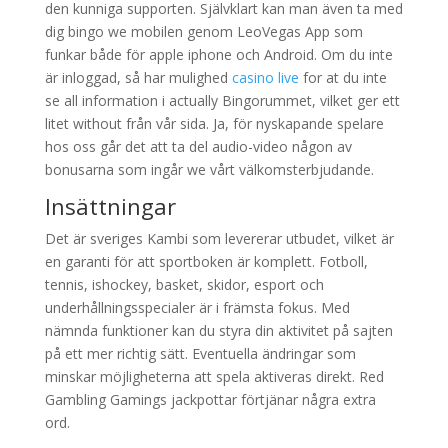
den kunniga supporten. Självklart kan man även ta med
dig bingo we mobilen genom LeoVegas App som
funkar både för apple iphone och Android. Om du inte
är inloggad, så har mulighed
casino live
for at du inte
se all information i actually Bingorummet, vilket ger ett
litet without från vår sida. Ja, för nyskapande spelare
hos oss går det att ta del audio-video någon av
bonusarna som ingår we vårt välkomsterbjudande.
Insättningar
Det är sveriges Kambi som levererar utbudet, vilket är
en garanti för att sportboken är komplett. Fotboll,
tennis, ishockey, basket, skidor, esport och
underhållningsspecialer är i främsta fokus. Med
nämnda funktioner kan du styra din aktivitet på sajten
på ett mer richtig sätt. Eventuella ändringar som
minskar möjligheterna att spela aktiveras direkt. Red
Gambling Gamings jackpottar förtjänar några extra
ord.