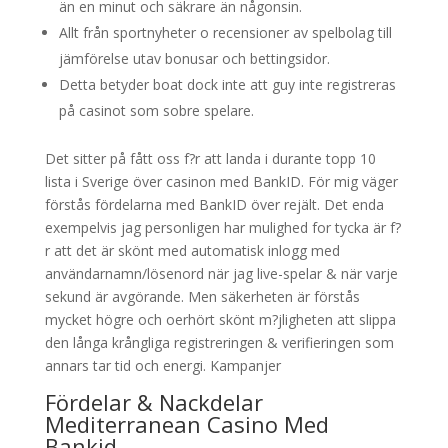
än en minut och säkrare än någonsin.
Allt från sportnyheter o recensioner av spelbolag till
jämförelse utav bonusar och bettingsidor.
Detta betyder boat dock inte att guy inte registreras
på casinot som sobre spelare.
Det sitter på fått oss f?r att landa i durante topp 10
lista i Sverige över casinon med BankID. För mig väger
förstås fördelarna med BankID över rejält. Det enda
exempelvis jag personligen har mulighed for tycka är f?
r att det är skönt med automatisk inlogg med
användarnamn/lösenord när jag live-spelar & när varje
sekund är avgörande. Men säkerheten är förstås
mycket högre och oerhört skönt m?jligheten att slippa
den långa krångliga registreringen & verifieringen som
annars tar tid och energi. Kampanjer
Fördelar & Nackdelar
Mediterranean Casino Med
Bankid