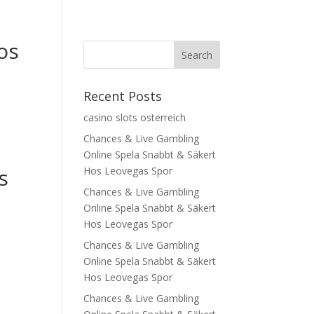
os
Recent Posts
casino slots osterreich
Chances & Live Gambling
Online Spela Snabbt & Säkert
s
Hos Leovegas Spor
Chances & Live Gambling
Online Spela Snabbt & Säkert
Hos Leovegas Spor
Chances & Live Gambling
Online Spela Snabbt & Säkert
Hos Leovegas Spor
Chances & Live Gambling