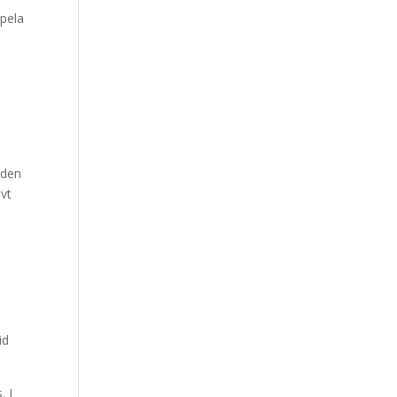
spela
 den
ivt
id
. I