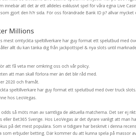
om innebär att det är ett alldeles exklusivt spel för våra egna Live Casi
e som gjort den h?r sida. För oss förändrade Bank ID p? allvar mycket
er Millions
s mest omtyckta speltillverkare har guy format ett spelutbud med öv
ller allt du kan tänka dig från jackpottspel & nya slots until marknad
” för att få veta mer omkring oss och vår policy.
ten att man skall förlora mer än det blir råd med.
ber 2020 och framåt.
ta speltillverkare har guy format ett spelutbud med över truck slots
 inne hos LeoVegas.
odds så möts man av samtliga de aktuella matcherna. Det ser ej rikt
 eller Bet365 Sverige. Hos LeoVegas är det dyrare vanligt att man ha
us på det mest populära. Som vi tidigare har beskrivit i denna recen
da som erbjuder betting. Där kommer du att kunna spela på massor a