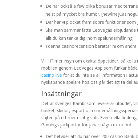
De har också a few olika bonusar mediterranea
helst på mycket bra humör. [newline]Casinoguid
Där har vi plockat fram sobre funktioner som g
Ska man sammanfatta LeoVegas erbjudande till
allt du kan tänka dig inom spelunderhållning.
I denna casinorecension berättar ni om andra 
Vill i f? mer insyn om exakta öppettider, så kol
mobilen genom LeoVegas App som funkar både fö
casino live
for at du inte se all information i actu
nyskapande spelare hos oss går det att ta del 
Insättningar
Det är sveriges Kambi som levererar utbudet, vilk
basket, skidor, esport och underhållningsspecial
sajten på ett mer richtig sätt. Eventuella ändri
Gamings jackpottar förtjänar några extra ord.
Det betyder att du har över 200 casino BankID