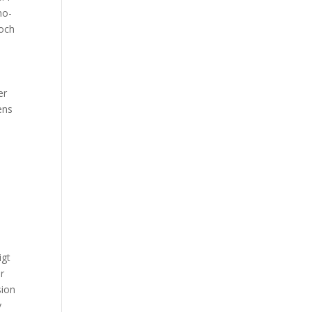
no-
 och
er
ens
.
igt
r
sion
v