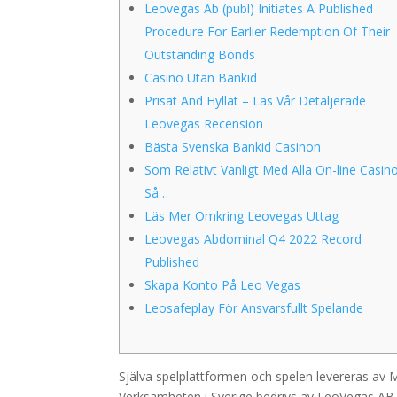
Leovegas Ab (publ) Initiates A Published
Procedure For Earlier Redemption Of Their
Outstanding Bonds
Casino Utan Bankid
Prisat And Hyllat – Läs Vår Detaljerade
Leovegas Recension
Bästa Svenska Bankid Casinon
Som Relativt Vanligt Med Alla On-line Casin
Så…
Läs Mer Omkring Leovegas Uttag
Leovegas Abdominal Q4 2022 Record
Published
Skapa Konto På Leo Vegas
Leosafeplay För Ansvarsfullt Spelande
Själva spelplattformen och spelen levereras a
Verksamheten i Sverige bedrivs av LeoVegas AB,