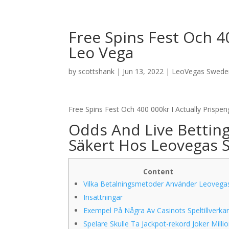
Free Spins Fest Och 4
Leo Vega
by
scottshank
|
Jun 13, 2022
|
LeoVegas Swede
Free Spins Fest Och 400 000kr I Actually Prisp
Odds And Live Betting
Säkert Hos Leovegas 
Content
Vilka Betalningsmetoder Använder Leovega
Insättningar
Exempel På Några Av Casinots Speltillverkar
Spelare Skulle Ta Jackpot-rekord Joker Milli