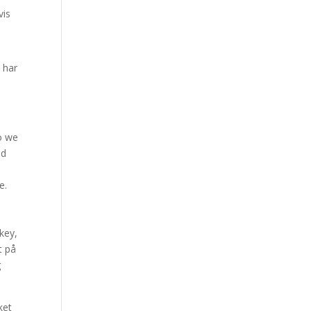
vis
 har
go we
ed
e.
ckey,
t på
g
ket