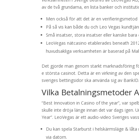
av de två grundarna, en lista banker och institu
Men också för att det är en verifieringsmetod
På så vis kan både du och Leo Vegas kundtjäns
Små insatser, stora insatser eller kanske bara 
LeoVegas nätcasino etablerades beneath 2012 
huvudsakliga verksamheten är baserad på Mal
Det gjorde man genom starkt marknadsföring f
e största casinot. Detta är en virkning av den s
sveriges bettingsidor ska använda sig av BankID
Vilka Betalningsmetoder 
“Best Innovation in Casino of the year”, var spe
skulle inte dröja länge innan det var dags igen
Year”. LeoVegas är ett audio-video Sveriges vass
Du kan spela Starburst i helskärmsläge & låta 
via datorn.