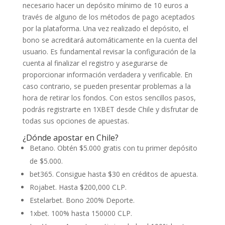
necesario hacer un depósito mínimo de 10 euros a
través de alguno de los métodos de pago aceptados
por la plataforma. Una vez realizado el depósito, el
bono se acreditará automáticamente en la cuenta del
usuario. Es fundamental revisar la configuración de la
cuenta al finalizar el registro y asegurarse de
proporcionar información verdadera y verificable. En
caso contrario, se pueden presentar problemas a la
hora de retirar los fondos. Con estos sencillos pasos,
podrás registrarte en 1XBET desde Chile y disfrutar de
todas sus opciones de apuestas.
¿Dónde apostar en Chile?
Betano. Obtén $5.000 gratis con tu primer depósito
de $5.000.
bet365. Consigue hasta $30 en créditos de apuesta.
Rojabet. Hasta $200,000 CLP.
Estelarbet. Bono 200% Deporte.
1xbet. 100% hasta 150000 CLP.