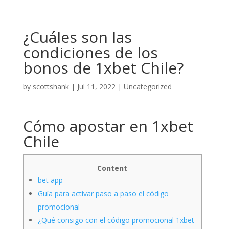
¿Cuáles son las
condiciones de los
bonos de 1xbet Chile?
by
scottshank
|
Jul 11, 2022
|
Uncategorized
Cómo apostar en 1xbet
Chile
Content
bet app
Guía para activar paso a paso el código
promocional
¿Qué consigo con el código promocional 1xbet