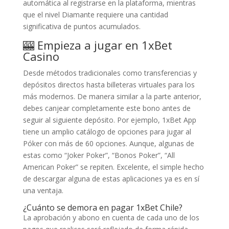
automática al registrarse en la plataforma, mientras
que el nivel Diamante requiere una cantidad
significativa de puntos acumulados.
🎰 Empieza a jugar en 1xBet
Casino
Desde métodos tradicionales como transferencias y
depósitos directos hasta billeteras virtuales para los
más modernos. De manera similar a la parte anterior,
debes canjear completamente este bono antes de
seguir al siguiente depósito. Por ejemplo, 1xBet App
tiene un amplio catálogo de opciones para jugar al
Póker con más de 60 opciones. Aunque, algunas de
estas como “Joker Poker”, “Bonos Poker”, “All
American Poker” se repiten. Excelente, el simple hecho
de descargar alguna de estas aplicaciones ya es en sí
una ventaja.
¿Cuánto se demora en pagar 1xBet Chile?
La aprobación y abono en cuenta de cada uno de los