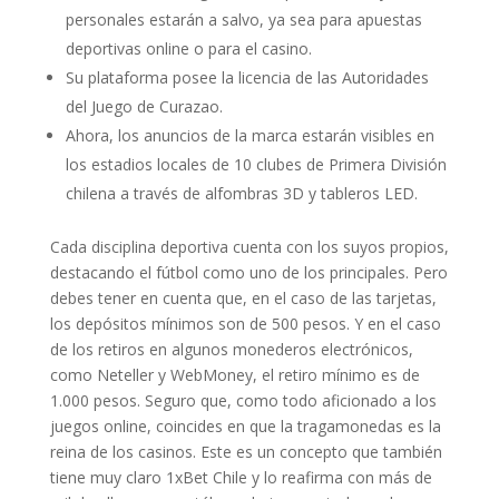
personales estarán a salvo, ya sea para apuestas
deportivas online o para el casino.
Su plataforma posee la licencia de las Autoridades
del Juego de Curazao.
Ahora, los anuncios de la marca estarán visibles en
los estadios locales de 10 clubes de Primera División
chilena a través de alfombras 3D y tableros LED.
Cada disciplina deportiva cuenta con los suyos propios,
destacando el fútbol como uno de los principales. Pero
debes tener en cuenta que, en el caso de las tarjetas,
los depósitos mínimos son de 500 pesos. Y en el caso
de los retiros en algunos monederos electrónicos,
como Neteller y WebMoney, el retiro mínimo es de
1.000 pesos. Seguro que, como todo aficionado a los
juegos online, coincides en que la tragamonedas es la
reina de los casinos. Este es un concepto que también
tiene muy claro 1xBet Chile y lo reafirma con más de