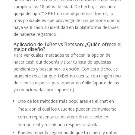
cumplido los 18 años de edad. De hecho, si ves una
queja del tipo “1XBET no me deja retirar dinero”, lo
más probable es que provenga de una persona que no
haya verificado su identidad en la plataforma después
de haberse registrado.
Aplicación de 1xBet vs Betsson: ¿Quién ofrece el
mejor diseño?
Para ver cuáles mercados te ofrecen la opción de
hacer cash out deberás visitar tu lista de apuestas
pendientes y buscar por la opción. Con esto dicho, es
prudente recalcar que 1xBet no cuenta con ningún tipo
de licencia especial para operar en Chile (aparte de las
ya mencionadas por supuesto).
Uno de los métodos más populares es el chat en
línea, con el cual los usuarios pueden comunicarse
con un representante de atención al cliente en
tiempo real y recibir una respuesta rápida.
Puedes tener la seguridad de que tu dinero y datos