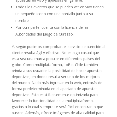
apuestas en vivo y apuestas en general.
Todos los eventos que se pueden ver en vivo tienen
un pequeño icono con una pantalla junto a su
nombre.
Por otra parte, cuenta con la licencia de las
Autoridades del Juego de Curazao.
Y, según pudimos comprobar, el servicio de atención al
cliente resulta ágil y efectivo. No es algo casual que
esta sea una marca popular en diferentes países del
globo. Como multiplataforma, 1xBet Chile también
brinda a sus usuarios la posibilidad de hacer apuestas
deportivas, en donde resulta ser uno de los mejores
del mundo. Nada más ingresar en la web, entrarás de
forma predeterminada en el apartado de apuestas
deportivas. Esta está fuertemente optimizada para
favorecer la funcionalidad de la multiplataforma,
gracias a lo cual siempre te será fácil encontrar lo que
buscas. Además, ofrece imágenes de alta calidad para