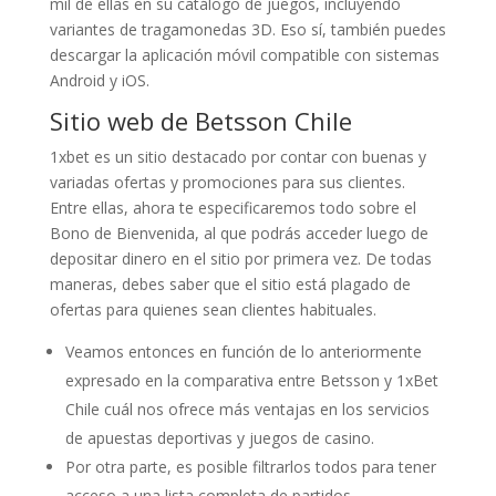
mil de ellas en su catálogo de juegos, incluyendo
variantes de tragamonedas 3D. Eso sí, también puedes
descargar la aplicación móvil compatible con sistemas
Android y iOS.
Sitio web de Betsson Chile
1xbet es un sitio destacado por contar con buenas y
variadas ofertas y promociones para sus clientes.
Entre ellas, ahora te especificaremos todo sobre el
Bono de Bienvenida, al que podrás acceder luego de
depositar dinero en el sitio por primera vez. De todas
maneras, debes saber que el sitio está plagado de
ofertas para quienes sean clientes habituales.
Veamos entonces en función de lo anteriormente
expresado en la comparativa entre Betsson y 1xBet
Chile cuál nos ofrece más ventajas en los servicios
de apuestas deportivas y juegos de casino.
Por otra parte, es posible filtrarlos todos para tener
acceso a una lista completa de partidos.