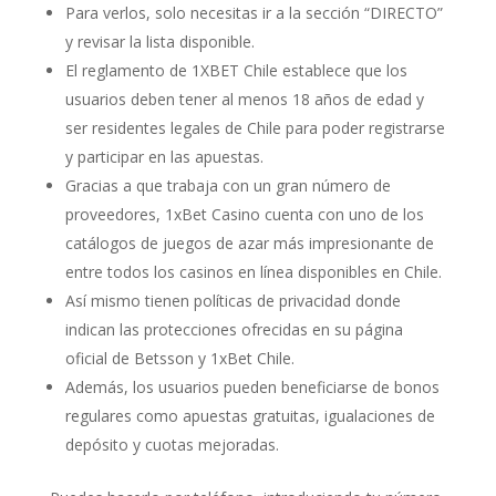
Para verlos, solo necesitas ir a la sección “DIRECTO”
y revisar la lista disponible.
El reglamento de 1XBET Chile establece que los
usuarios deben tener al menos 18 años de edad y
ser residentes legales de Chile para poder registrarse
y participar en las apuestas.
Gracias a que trabaja con un gran número de
proveedores, 1xBet Casino cuenta con uno de los
catálogos de juegos de azar más impresionante de
entre todos los casinos en línea disponibles en Chile.
Así mismo tienen políticas de privacidad donde
indican las protecciones ofrecidas en su página
oficial de Betsson y 1xBet Chile.
Además, los usuarios pueden beneficiarse de bonos
regulares como apuestas gratuitas, igualaciones de
depósito y cuotas mejoradas.