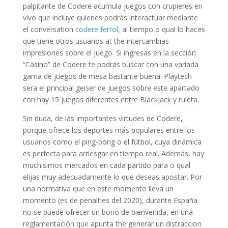
palpitante de Codere acumula juegos con crupieres en
vivo que incluye quienes podrás interactuar mediante
el conversation
codere ferrol
, al tiempo o qual lo haces
que tiene otros usuarios at the intercambias
impresiones sobre el juego. Si ingresas en la sección
“Casino” de Codere te podrás buscar con una variada
gama de juegos de mesa bastante buena. Playtech
sera el principal geiser de juegos sobre este apartado
con hay 15 juegos diferentes entre Blackjack y ruleta.
Sin duda, de las importantes virtudes de Codere,
porque ofrece los deportes más populares entre los
usuarios como el ping-pong o el fútbol, cuya dinámica
es perfecta para arriesgar en tiempo real. Además, hay
muchisimos mercados en cada partido para o qual
elijas muy adecuadamente lo que deseas apostar. Por
una normativa que en este momento lleva un
momento (es de penalties del 2020), durante España
no se puede ofrecer un bono de bienvenida, en una
reglamentación que apunta the generar un distraccion