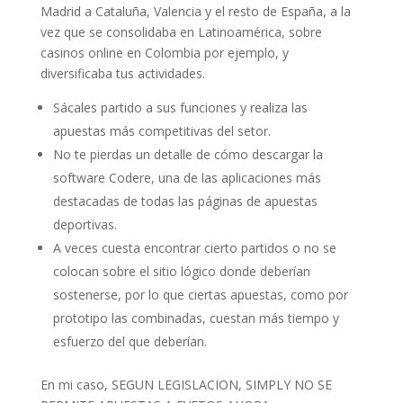
Madrid a Cataluña, Valencia y el resto de España, a la
vez que se consolidaba en Latinoamérica, sobre
casinos online en Colombia por ejemplo, y
diversificaba tus actividades.
Sácales partido a sus funciones y realiza las
apuestas más competitivas del setor.
No te pierdas un detalle de cómo descargar la
software Codere, una de las aplicaciones más
destacadas de todas las páginas de apuestas
deportivas.
A veces cuesta encontrar cierto partidos o no se
colocan sobre el sitio lógico donde deberían
sostenerse, por lo que ciertas apuestas, como por
prototipo las combinadas, cuestan más tiempo y
esfuerzo del que deberían.
En mi caso, SEGUN LEGISLACION, SIMPLY NO SE