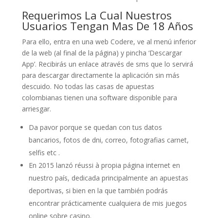
Requerimos La Cual Nuestros
Usuarios Tengan Mas De 18 Años
Para ello, entra en una web Codere, ve al menú inferior
de la web (al final de la página) y pincha ‘Descargar
App’. Recibirás un enlace através de sms que lo servirá
para descargar directamente la aplicación sin más
descuido. No todas las casas de apuestas
colombianas tienen una software disponible para
arriesgar.
Da pavor porque se quedan con tus datos
bancarios, fotos de dni, correo, fotografias carnet,
selfis etc .
En 2015 lanzó réussi à propia página internet en
nuestro país, dedicada principalmente an apuestas
deportivas, si bien en la que también podrás
encontrar prácticamente cualquiera de mis juegos
online sobre casino.