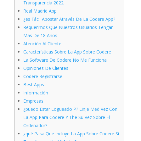
Transparencia 2022
Real Madrid App
¿es Fácil Apostar Através De La Codere App?
Requerimos Que Nuestros Usuarios Tengan
Mas De 18 Años
Atención Al Cliente
Características Sobre La App Sobre Codere
La Software De Codere No Me Funciona
Opiniones De Clientes
Codere Registrarse
Best Apps
Información
Empresas
¿puedo Estar Logueado P? Linje Med Vez Con
La App Para Codere Y The Su Vez Sobre El
Ordenador?
¿qué Pasa Que Incluye La App Sobre Codere Si