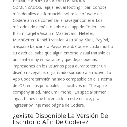
PERMITE APUESTAS A EVETOS AHORA
COMENZADOS, jajaja, equal footing flipar. Conoce
más detalles e información sobre la software de
Codere afin de comenzar a navegar con ella. Los
métodos de depósito sobre ela app de Codere son
Bizum, tarjeta Visa um Mastercard, Neteller,
MuchBetter, Rapid Transfer, AstroPay, Skrill, PayPal,
traspaso bancaria o Paysafecard. Codere cuida mucho
su estética, sabe que algun entorno visual tratable es
un planta muy importante y que dejas buenas
impresiones en los usuarios pasa durante tener un
diseño navegable, organizado sumado a atractivo. La
App Codere también ha sido compatible en el sistema
de iOS, en sus principales dispositivos de The apple
company (iPad, Mac um iPhone). En special primer
lugar, tienes que hacer click en este enlace, pra
ingresar p? linje med página de Codere.
¿existe Disponible La Versión De
Escritorio Afin De Codere?