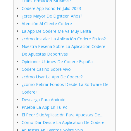
Transformación Mi Móvil?
Codere App Bono En Julio 2023
¿eres Mayor De Eighteen Años?
Atención Al Cliente Codere
La App De Codere Me Va Muy Lenta
¿cómo Instalar La Aplicación Codere En Ios?
Nuestra Reseña Sobre La Aplicación Codere
De Apuestas Deportivas
Opiniones Ultimes De Codere España
Codere Casino Sobre Vivo
¿cómo Usar La App De Codere?
¿cómo Retirar Fondos Desde La Software De
Codere?
Descarga Para Android
Prueba La App En Tu Pc
El Peor Sitio/aplicación Para Apuestas De…
Cómo Dar Desde La Application De Codere
Apuestas An Eventos Sobre Vivo