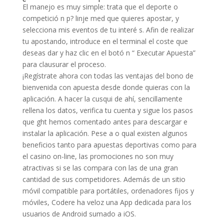
El manejo es muy simple: trata que el deporte o
competició n p? linje med que quieres apostar, y
selecciona mis eventos de tu interé s. Afin de realizar
tu apostando, introduce en el terminal el coste que
deseas dar y haz clic en el botó n “ Executar Apuesta”
para clausurar el proceso.
¡Regístrate ahora con todas las ventajas del bono de
bienvenida con apuesta desde donde quieras con la
aplicación. A hacer la cusqui de ahí, sencillamente
rellena los datos, verifica tu cuenta y sigue los pasos
que ght hemos comentado antes para descargar e
instalar la aplicación. Pese a o qual existen algunos
beneficios tanto para apuestas deportivas como para
el casino on-line, las promociones no son muy
atractivas si se las compara con las de una gran
cantidad de sus competidores. Además de un sitio
móvil compatible para portátiles, ordenadores fijos y
móviles, Codere ha veloz una App dedicada para los
usuarios de Android sumado a iOS.