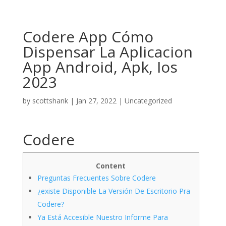
Codere App Cómo
Dispensar La Aplicacion
App Android, Apk, Ios
2023
by
scottshank
|
Jan 27, 2022
|
Uncategorized
Codere
Content
Preguntas Frecuentes Sobre Codere
¿existe Disponible La Versión De Escritorio Pra
Codere?
Ya Está Accesible Nuestro Informe Para