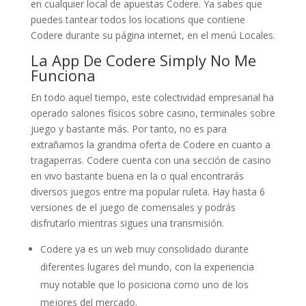
en cualquier local de apuestas Codere. Ya sabes que
puedes tantear todos los locations que contiene
Codere durante su página internet, en el menú Locales.
La App De Codere Simply No Me
Funciona
En todo aquel tiempo, este colectividad empresarial ha
operado salones físicos sobre casino, terminales sobre
juego y bastante más. Por tanto, no es para
extrañarnos la grandma oferta de Codere en cuanto a
tragaperras. Codere cuenta con una sección de casino
en vivo bastante buena en la o qual encontrarás
diversos juegos entre ma popular ruleta. Hay hasta 6
versiones de el juego de comensales y podrás
disfrutarlo mientras sigues una transmisión.
Codere ya es un web muy consolidado durante
diferentes lugares del mundo, con la experiencia
muy notable que lo posiciona como uno de los
mejores del mercado.