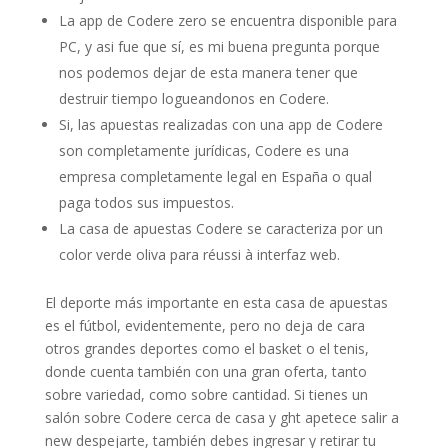
La app de Codere zero se encuentra disponible para
PC, y asi fue que sí, es mi buena pregunta porque
nos podemos dejar de esta manera tener que
destruir tiempo logueandonos en Codere.
Si, las apuestas realizadas con una app de Codere
son completamente jurídicas, Codere es una
empresa completamente legal en España o qual
paga todos sus impuestos.
La casa de apuestas Codere se caracteriza por un
color verde oliva para réussi à interfaz web.
El deporte más importante en esta casa de apuestas
es el fútbol, evidentemente, pero no deja de cara
otros grandes deportes como el basket o el tenis,
donde cuenta también con una gran oferta, tanto
sobre variedad, como sobre cantidad. Si tienes un
salón sobre Codere cerca de casa y ght apetece salir a
new despejarte, también debes ingresar y retirar tu