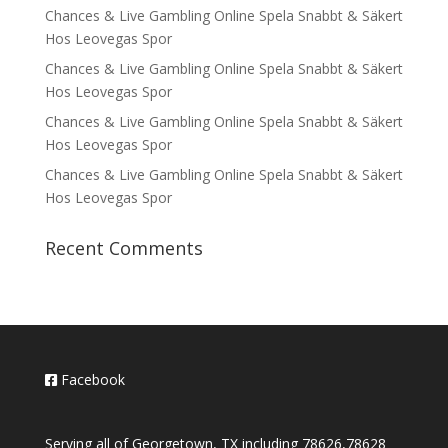
Chances & Live Gambling Online Spela Snabbt & Säkert
Hos Leovegas Spor
Chances & Live Gambling Online Spela Snabbt & Säkert
Hos Leovegas Spor
Chances & Live Gambling Online Spela Snabbt & Säkert
Hos Leovegas Spor
Chances & Live Gambling Online Spela Snabbt & Säkert
Hos Leovegas Spor
Recent Comments
Facebook
Serving all of Georgetown, TX including 78626,78628