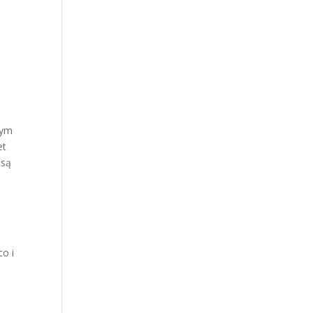
tym
et
 są
co i