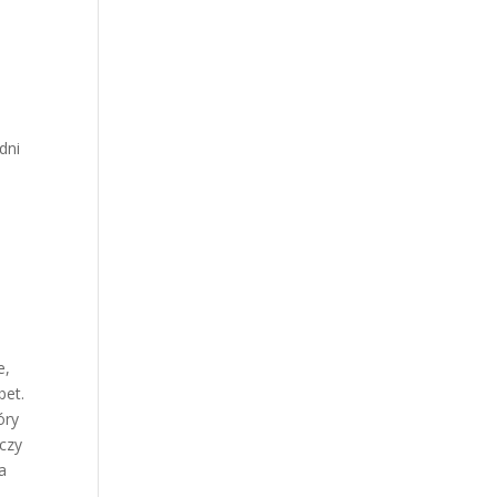
dnі
e,
bet.
óry
aczy
a