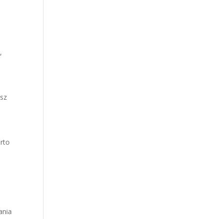
h
,
asz
rtо
ania