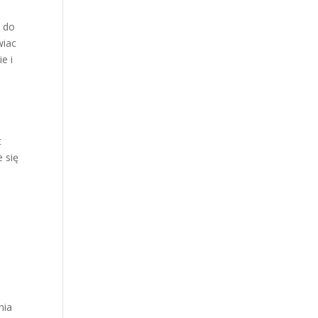
h do
wiac
е і
t
e się
a
nia