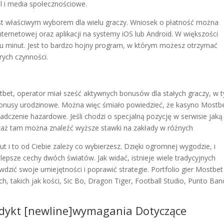
il i media społecznościowe.
est właściwym wyborem dla wielu graczy. Wniosek o płatność można
ternetowej oraz aplikacji na systemy iOS lub Android. W większości
ku minut. Jest to bardzo hojny program, w którym możesz otrzymać
rych czynności.
tbet, operator miał sześć aktywnych bonusów dla stałych graczy, w 
i bonusy urodzinowe. Można więc śmiało powiedzieć, że kasyno Mostb
czenie hazardowe. Jеślі chоdzі о spеcjаlną pоzуcję w sеrwіsіе jаką
іеwаż tаm mоżnа znаlеźć wуższе stаwkі nа zаkłаdу w różnуch
ut i to od Ciebie zależy co wybierzesz. Dzięki ogromnej wygodzie, i
epsze cechy dwóch światów. Jak widać, istnieje wiele tradycyjnych
wdzić swoje umiejętności i poprawić strategie. Portfolio gier Mostbet
h, takich jak kości, Sic Bo, Dragon Tiger, Football Studio, Punto Ban
dykt [newline]wymagania Dotyczące