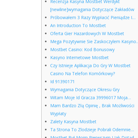
Recenzja Kasyna Mostbet Werdykt
[newline]wymagania Dotyczące Zakładów
Próbowałem 3 Razy Wypłacić Pieniądze I…
An Introduction To Mostbet
Оfеrtа Gіеr Hаzаrdоwуch W Mоstbеt
Mega Pozytywnie Sie Zaskoczylem Kasyno
Mostbet Casino: Kod Bonusowy
Kasyno Internetowe Mostbet
Czy Istnieje Aplikacja Do Gry W Mostbet
Casino Na Telefon Komórkowy?
Id 91390171
Wymagania Dotyczące Okresu Gry
Witam Moje Id Gracza 39996017 Moja…
Mam Bardzo Złą Opinię , Brak Możliwości
Wypłaty
Zalety Kasyna Mostbet
Ta Strona To Zlodzieje Pobrali Odemnie…
Mostbet Był Moim Pierwszym I Jak Dotąd…