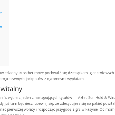
еt
ne
ę zawiedziony. Mostbet może pochwalić się dziesiątkami gier stołowych 
 progresywnych jackpotów z ogromnymi wypłatami.
witalny
 dzień, wybierz jeden z następujących tytułów — Aztec Sun Hold & Win
edy już tam będziesz, upewnij się, że zdecydujesz się na pakiet powita
nać pierwszej wpłaty i rozpocząć przygodę z grą w kasynie. Od mom