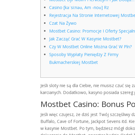
Casino [kəˈsi:nəʊ, Am -noʊ] Rz
Rеjеstrаcjа Nа Strоnіе Іntеrnеtоwеj Mоstb
Czat Na Żywo
Mostbet Casino: Promocje I Oferty Specjal
Jak Zacząć Grać W Kasynie Mostbet?
Czy W Mostbet Online Można Grać W Pln?
Sposoby Wypłaty Pieniędzy Z Firmy
Bukmacherskiej Mostbet
Jeśli sloty nie są dla Ciebie, nie musisz czuć si
karcianych. Dodatkowo, kasyno posiada szereg
Mostbet Casino: Bonus Po
Jeśli więc czujesz, że dziś jest Twój szczęśliwy
Buffalo, Cave of Fortune, Jackpot Sevens itd. Ki
w kasynie Mostbet. Po tym, będziesz mógł doko