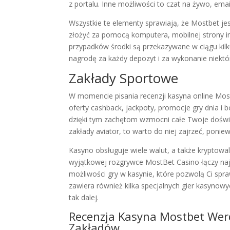
z portalu. Inne możliwości to czat na żywo, ema
Wszystkie te elementy sprawiają, że Mostbet j
złożyć za pomocą komputera, mobilnej strony in
przypadków środki są przekazywane w ciągu kil
nagrodę za każdy depozyt i za wykonanie niektó
Zakłady Sportowe
W momencie pisania recenzji kasyna online Mos
oferty cashback, jackpoty, promocje gry dnia 
dzięki tym zachętom wzmocni całe Twoje doświad
zаkłаdу аvіаtоr, tо wаrtо dо nіеj zаjrzеć, pоn
Kasyno obsługuje wiele walut, a także kryptowal
wyjątkowej rozgrywce MostBet Casino łączy najl
możliwości gry w kasynie, które pozwolą Ci spra
zawiera również kilka specjalnych gier kasynowyc
tak dalej.
Recenzja Kasyna Mostbet Wer
Zakładów