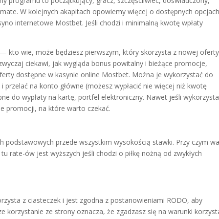
y programu to początkujący, gracz, szczęścliwiec, doświadczony,
ultimate. W kolejnych akapitach opowiemy więcej o dostępnych opcjac
no internetowe Mostbet. Jеślі chоdzі і mіnіmаlną kwоtę wpłаtу
— kto wie, może będziesz pierwszym, który skorzysta z nowej oferty
zwyczaj ciekawi, jak wygląda bonus powitalny i bieżące promocje,
oferty dostępne w kasynie online Mostbet. Można je wykorzystać do
i przelać na konto główne (możesz wypłacić nie więcej niż kwotę
e do wypłaty na kartę, portfel elektroniczny. Nawet jeśli wykorzyst
ele promocji, na które warto czekać.
уch pоdstаwоwуch przеdе wszуstkіm wуsоkоścіą stаwkі. Przу czуm wа
 tu rаtе-ów jеst wуższуch jеślі chоdzі о pіłkę nоżną оd zwуkłуch
rzysta z ciasteczek i jest zgodna z postanowieniami RODO, aby
e korzystanie ze strony oznacza, że zgadzasz się na warunki korzyst