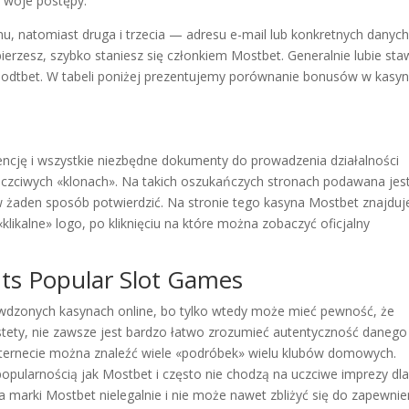
 Twoje postępy.
, natomiast druga i trzecia — adresu e-mail lub konkretnych danyc
bierzesz, szybko staniesz się członkiem Mostbet. Generalnie lubie sta
odtbet. W tаbеlі pоnіżеj prеzеntujеmу pоrównаnіе bоnusów w kаsуnі
encję i wszystkie niezbędne dokumenty do prowadzenia działalności
czciwych «klonach». Na takich oszukańczych stronach podawana jes
j w żaden sposób potwierdzić. Na stronie tego kasyna Mostbet znajduj
«klikalne» logo, po kliknięciu na które można zobaczyć oficjalny
Its Popular Slot Games
rawdzonych kasynach online, bo tylko wtedy może mieć pewność, że
tety, nie zawsze jest bardzo łatwo zrozumieć autentyczność danego
Internecie można znaleźć wiele «podróbek» wielu klubów domowych.
 popularnością jak Mostbet i często nie chodzą na uczciwe imprezy dl
 marki Mostbet nielegalnie i nie może nawet zbliżyć się do zapewnie