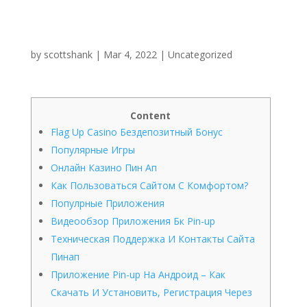
by
scottshank
|
Mar 4, 2022
|
Uncategorized
Content
Flag Up Casino Бездепозитный Бонус
Популярные Игры
Онлайн Казино Пин Ап
Как Пользоваться Сайтом С Комфортом?
Популрные Приложения
Видеообзор Приложения Бк Pin-up
Техническая Поддержка И Контакты Сайта
Пинап
Приложение Pin-up На Андроид – Как
Скачать И Установить, Регистрация Через