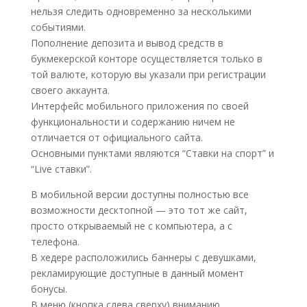
нельзя следить одновременно за несколькими
событиями.
Пополнение депозита и вывод средств в
букмекерской конторе осуществляется только в
той валюте, которую вы указали при регистрации
своего аккаунта.
Интерфейс мобильного приложения по своей
функциональности и содержанию ничем не
отличается от официального сайта.
Основными пунктами являются “Ставки на спорт” и
“Live ставки”.
В мобильной версии доступны полностью все
возможности десктопной — это тот же сайт,
просто открываемый не с компьютера, а с
телефона.
В хедере расположились баннеры с девушками,
рекламирующие доступные в данный момент
бонусы.
В меню (кнопка слева сверху) вниманию