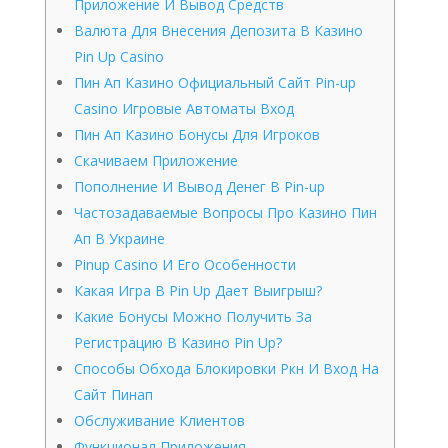
Приложение И Вывод Средств
Валюта Для Внесения Депозита В Казино
Pin Up Casino
Пин Ап Казино Официальный Сайт Pin-up
Casino Игровые Автоматы Вход
Пин Ап Казино Бонусы Для Игроков
Скачиваем Приложение
Пополнение И Вывод Денег В Pin-up
Частозадаваемые Вопросы Про Казино Пин
Ап В Украине
Pinup Casino И Его Особенности
Какая Игра В Pin Up Дает Выигрыш?
Какие Бонусы Можно Получить За
Регистрацию В Казино Pin Up?
Способы Обхода Блокировки Ркн И Вход На
Сайт Пинап
Обслуживание Клиентов
Функционал Приложения