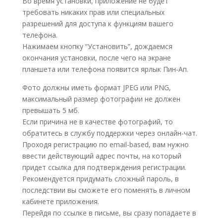
Во время установки, приложение не будет
требовать никаких прав или специальных
разрешений для доступа к функциям вашего
телефона.
Нажимаем кнопку “Установить”, дождаемся
окончания установки, после чего на экране
планшета или телефона появится ярлык Пин-Ап.
Фото должны иметь формат JPEG или PNG,
максимальный размер фотографии не должен
превышать 5 мб.
Если причина не в качестве фотографий, то
обратитесь в службу поддержки через онлайн-чат.
Проходя регистрацию по email-based, вам нужно
ввести действующий адрес почты, на который
придет ссылка для подтверждения регистрации.
Рекомендуется придумать сложный пароль, в
последствии вы сможете его поменять в личном
кабинете приложения.
Перейдя по ссылке в письме, вы сразу попадаете в