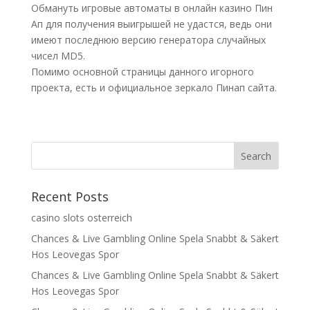
Обмануть игровые автоматы в онлайн казино Пин
Ап для получения выигрышей не удастся, ведь они
имеют последнюю версию генератора случайных
чисел MD5.
Помимо основной страницы данного игорного
проекта, есть и официальное зеркало Пинап сайта.
Recent Posts
casino slots osterreich
Chances & Live Gambling Online Spela Snabbt & Säkert
Hos Leovegas Spor
Chances & Live Gambling Online Spela Snabbt & Säkert
Hos Leovegas Spor