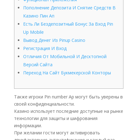
Пополнение Депозита И Снятие Средств В
Казино Пин Ап
Есть Ли Бездепозитный Бонус За Вход Pin
Up Mobile
Вывод Денег Из Pinup Casino
Регистрация И Вход
Отличия От Мобильной И Десктопной
Версий Сайта
Переход На Сайт Букмекерской Конторы
Также игроки Pin number Ap могут быть уверены в
своей конфиденциальности.
Казино использует последние доступные на рынке
технологии для защиты и шифрования
информации.
При желании гости могут активировать
двухфакторную аутентификацию и каждый раз