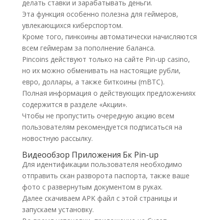
делать ставки и зарабатывать деньги.
Эта функция особенно полезна для геймеров,
увлекающихся киберспортом.
Кроме того, пинкоины автоматически начисляются
всем геймерам за пополнение баланса.
Pincoins действуют только на сайте Pin-up casino,
но их можно обменивать на настоящие рубли,
евро, доллары, а также биткоины (mBTC).
Полная информация о действующих предложениях
содержится в разделе «Акции».
Чтобы не пропустить очередную акцию всем
пользователям рекомендуется подписаться на
новостную рассылку.
Видеообзор Приложения Бк Pin-up
Для идентификации пользователя необходимо
отправить скан разворота паспорта, также ваше
фото с развернутым документом в руках.
Далее скачиваем APK файл с этой страницы и
запускаем установку.