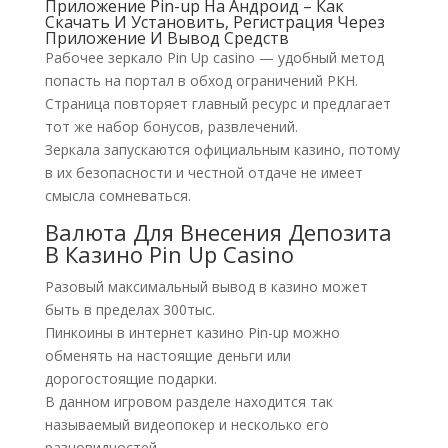
Приложение Pin-up На Андроид – Как
Скачать И Установить, Регистрация Через
Приложение И Вывод Средств
Рабочее зеркало Pin Up casino — удобный метод
попасть на портал в обход ограничений РКН.
Страница повторяет главный ресурс и предлагает
тот же набор бонусов, развлечений.
Зеркала запускаются официальным казино, потому
в их безопасности и честной отдаче не имеет
смысла сомневаться.
Валюта Для Внесения Депозита
В Казино Pin Up Casino
Разовый максимальный вывод в казино может
быть в пределах 300тыс.
Пинкоины в интернет казино Pin-up можно
обменять на настоящие деньги или
дорогостоящие подарки.
В данном игровом разделе находится так
называемый видеопокер и несколько его
разновидностей.