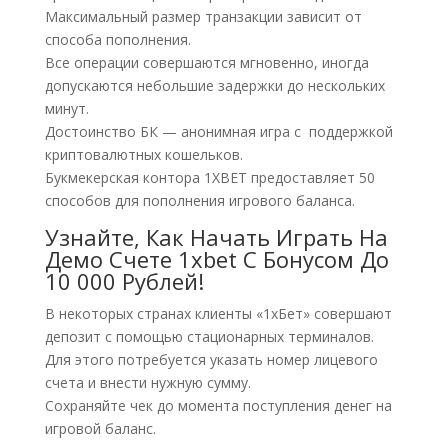
Максимальный размер транзакции зависит от
способа пополнения.
Все операции совершаются мгновенно, иногда
допускаются небольшие задержки до нескольких
минут.
Достоинство БК — анонимная игра с поддержкой
криптовалютных кошельков.
Букмекерская контора 1XBET предоставляет 50
способов для пополнения игрового баланса.
Узнайте, Как Начать Играть На
Демо Счете 1xbet С Бонусом До
10 000 Рублей!
В некоторых странах клиенты «1хБет» совершают
депозит с помощью стационарных терминалов.
Для этого потребуется указать номер лицевого
счета и внести нужную сумму.
Сохраняйте чек до момента поступления денег на
игровой баланс.