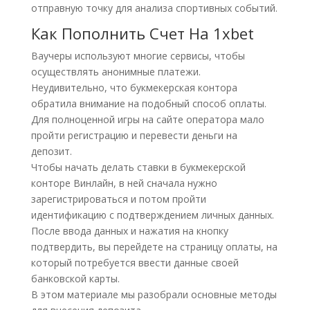
отправную точку для анализа спортивных событий.
Как Пополнить Счет На 1xbet
Ваучеры используют многие сервисы, чтобы
осуществлять анонимные платежи.
Неудивительно, что букмекерская контора
обратила внимание на подобный способ оплаты.
Для полноценной игры на сайте оператора мало
пройти регистрацию и перевести деньги на
депозит.
Чтобы начать делать ставки в букмекерской
конторе Винлайн, в ней сначала нужно
зарегистрироваться и потом пройти
идентификацию с подтверждением личных данных.
После ввода данных и нажатия на кнопку
подтвердить, вы перейдете на страницу оплаты, на
который потребуется ввести данные своей
банковской карты.
В этом материале мы разобрали основные методы