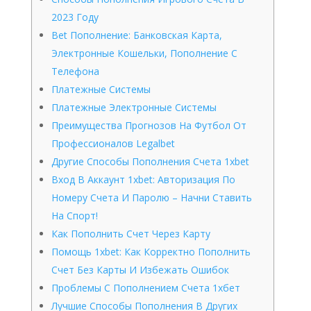
2023 Году
Bet Пополнение: Банковская Карта,
Электронные Кошельки, Пополнение С
Телефона
Платежные Системы
Платежные Электронные Системы
Преимущества Прогнозов На Футбол От
Профессионалов Legalbet
Другие Способы Пополнения Счета 1xbet
Вход В Аккаунт 1xbet: Авторизация По
Номеру Счета И Паролю – Начни Ставить
На Спорт!
Как Пополнить Счет Через Карту
Помощь 1xbet: Как Корректно Пополнить
Счет Без Карты И Избежать Ошибок
Проблемы С Пополнением Счета 1хбет
Лучшие Способы Пополнения В Других